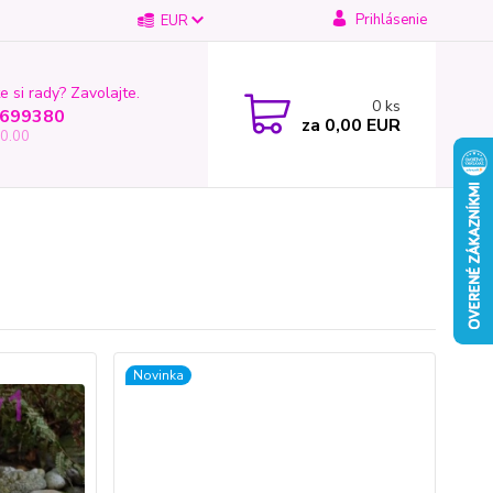
Prihlásenie
EUR
e si rady? Zavolajte.
0
ks
699380
za
0,00 EUR
0.00
Novinka