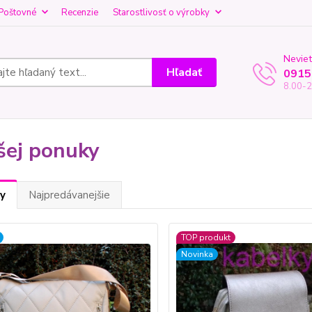
Poštovné
Recenzie
Starostlivosť o výrobky
Neviet
Hľadať
0915
8.00-2
šej ponuky
y
Najpredávanejšie
TOP produkt
Novinka