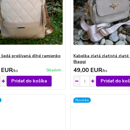
 šedá prešívaná dlhé ramienko
Kabelka zlatá zlatistá zlaté
Biaggi
 EUR
49,00 EUR
Skladom
/
ks
/
ks
Pridať do košíka
Pridať do koš
Novinka