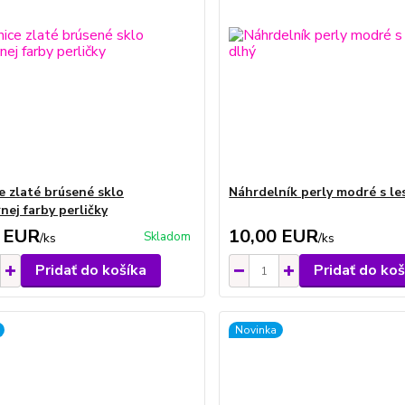
e zlaté brúsené sklo
Náhrdelník perly modré s l
nej farby perličky
 EUR
10,00 EUR
Skladom
/
ks
/
ks
Pridať do košíka
Pridať do koš
Novinka