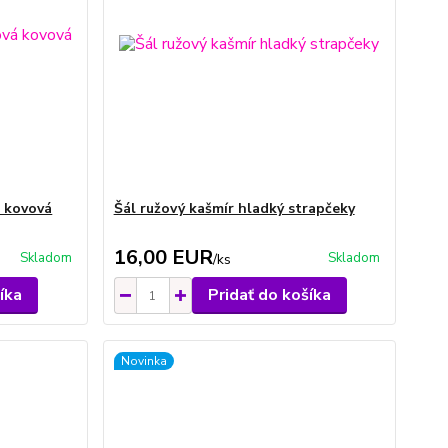
á kovová
Šál ružový kašmír hladký strapčeky
16,00 EUR
Skladom
Skladom
/
ks
íka
Pridať do košíka
Novinka