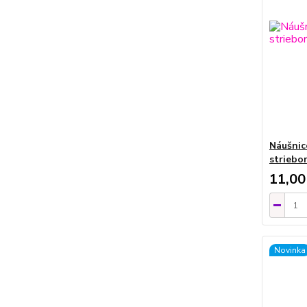
Náušnic
striebor
11,00
Novinka