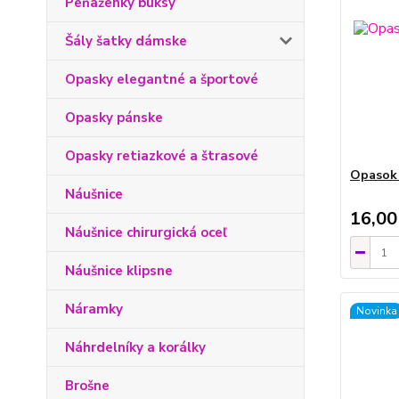
Peňaženky buksy
Šály šatky dámske
Opasky elegantné a športové
Opasky pánske
Opasky retiazkové a štrasové
Opasok 
Náušnice
16,00
Náušnice chirurgická oceľ
Náušnice klipsne
Náramky
Novinka
Náhrdelníky a korálky
Brošne