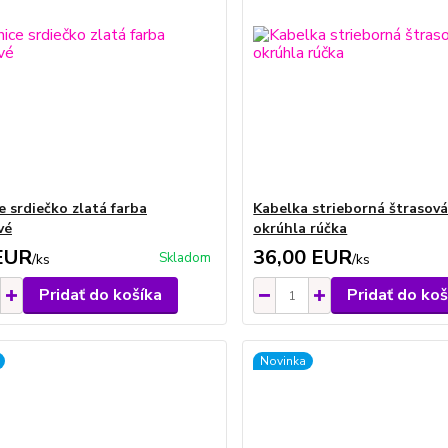
e srdiečko zlatá farba
Kabelka strieborná štrasov
vé
okrúhla rúčka
EUR
36,00 EUR
Skladom
/
ks
/
ks
Pridať do košíka
Pridať do koš
Novinka