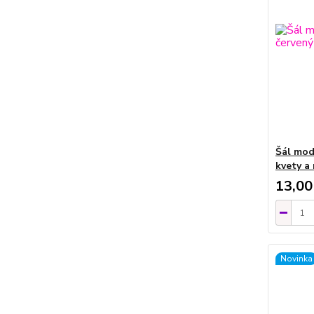
Šál mod
kvety a
13,00
Novinka