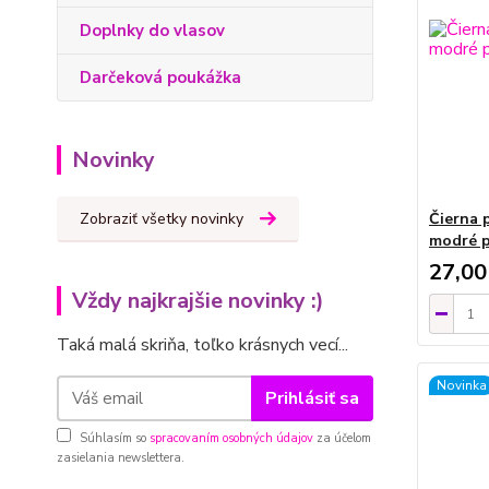
Doplnky do vlasov
Darčeková poukážka
Novinky
Zobraziť všetky novinky
Čierna 
modré p
27,00
Vždy najkrajšie novinky :)
Taká malá skriňa, toľko krásnych vecí...
Novinka
Prihlásiť sa
Súhlasím so
spracovaním osobných údajov
za účelom
zasielania newslettera.