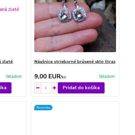
 zlaté
Náušnice strieborné brúsené sklo štras
9,00 EUR
Skladom
Skladom
/
ks
íka
Pridať do košíka
Novinka