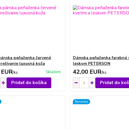
pánska peňaženka červené
Dámska peňaženka farebná s
rešívanie luxusná koža
leskom PETERSON
 EUR
42,00 EUR
Skladom
/
ks
/
ks
Pridať do košíka
Pridať do koš
Novinka