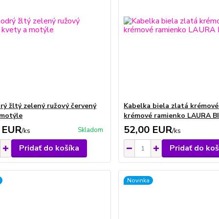
rý žltý zelený ružový červený
Kabelka biela zlatá krémové
 motýle
krémové ramienko LAURA B
 EUR
52,00 EUR
Skladom
/
ks
/
ks
Pridať do košíka
Pridať do koš
Novinka