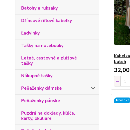
Batohy a ruksaky
Džínsové riflové kabelky
Ľadvinky
Tašky na notebooky
Kabelka
Letné, cestovné a plážové
batoh
tašky
32,00
Nákupné tašky
Peňaženky dámske
Peňaženky pánske
Novinka
Puzdrá na doklady, kľúče,
karty, okuliare