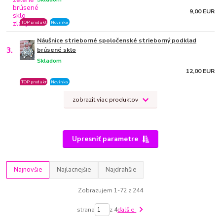
9,00 EUR
TOP produkt
Novinka
Náušnice strieborné spoločenské strieborný podklad
3.
brúsené sklo
Skladom
12,00 EUR
TOP produkt
Novinka
zobraziť viac produktov
Upresniť parametre
Najnovšie
Najlacnejšie
Najdrahšie
Zobrazujem 1-72 z 244
strana
z 4
ďalšie