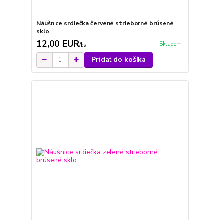
Náušnice srdiečka červené strieborné brúsené
sklo
12,00 EUR
Skladom
/
ks
Pridať do košíka