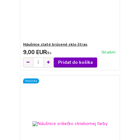
Náušnice zlaté brúsené sklo štras
9,00 EUR
Skladom
/
ks
Pridať do košíka
Novinka