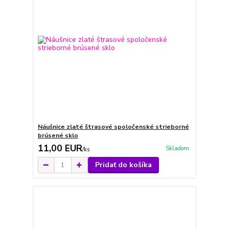
Náušnice zlaté štrasové spoločenské strieborné
brúsené sklo
11,00 EUR
Skladom
/
ks
Pridať do košíka