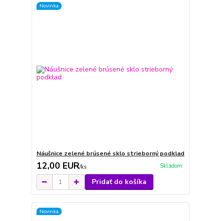
Novinka
Náušnice zelené brúsené sklo strieborný podklad
12,00 EUR
Skladom
/
ks
Pridať do košíka
Novinka