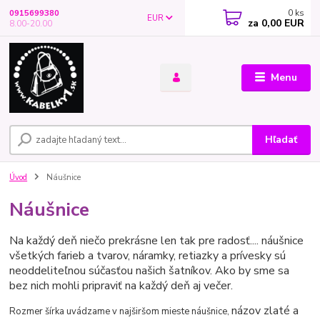
0
ks
0915699380
EUR
za
0,00 EUR
8.00-20.00
Menu
Hľadať
Úvod
Náušnice
Náušnice
Na každý deň niečo prekrásne len tak pre radosť.... náušnice
všetkých farieb a tvarov, náramky, retiazky a prívesky sú
neoddeliteľnou súčasťou našich šatníkov. Ako by sme sa
bez nich mohli pripraviť na každý deň aj večer.
názov zlaté a
Rozmer šírka uvádzame v najširšom mieste náušnice,