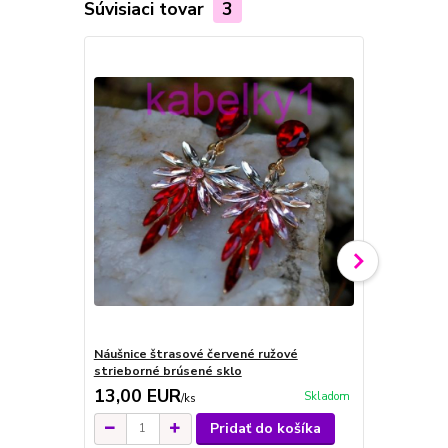
Súvisiaci tovar
3
Náušnice štrasové červené ružové
Náušnice št
strieborné brúsené sklo
strieborné 
13,00 EUR
13,00 E
Skladom
/
ks
Pridať do košíka