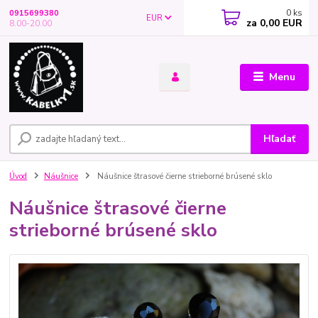
0
ks
0915699380
EUR
za
0,00 EUR
8.00-20.00
Menu
Hľadať
Úvod
Náušnice
Náušnice štrasové čierne strieborné brúsené sklo
Náušnice štrasové čierne
strieborné brúsené sklo