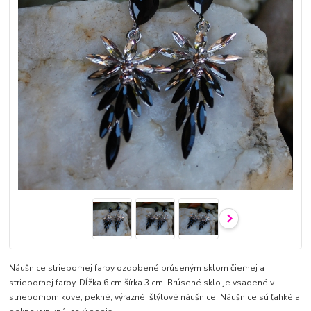
Náušnice striebornej farby ozdobené brúseným sklom čiernej a
striebornej farby. Dĺžka 6 cm šírka 3 cm. Brúsené sklo je vsadené v
striebornom kove, pekné, výrazné, štýlové náušnice. Náušnice sú ľahké a