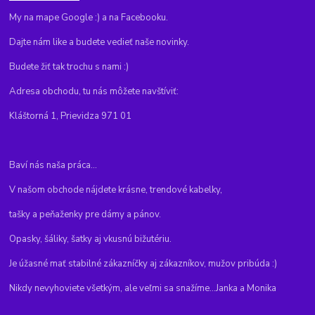
My na mape Google :) a na Facebooku.
Dajte nám like a budete vedieť naše novinky.
Budete žiť tak trochu s nami :)
Adresa obchodu, tu nás môžete navštíviť:
Kláštorná 1, Prievidza 971 01
Baví nás naša práca...
V našom obchode nájdete krásne, trendové kabelky,
tašky a peňaženky pre dámy a pánov.
Opasky, šáliky, šatky aj vkusnú bižutériu.
Je úžasné mať stabilné zákazníčky aj zákazníkov, mužov pribúda :)
Nikdy nevyhoviete všetkým, ale veľmi sa snažíme...Janka a Monika