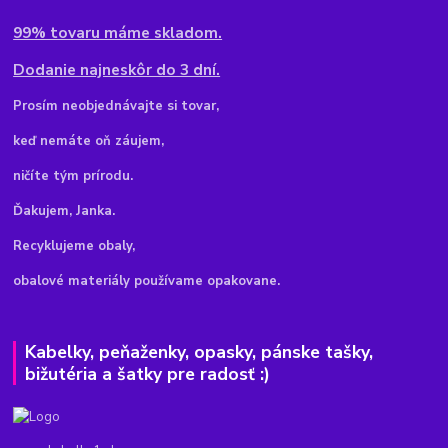
99% tovaru máme skladom.
Dodanie najneskôr do 3 dní.
Pr
osím neobjednávajte si tovar,
keď nemáte oň záujem,
ničíte tým prírodu.
Ďakujem, Janka.
Recyklujeme obaly,
obalové materiály používame opakovane.
Kabelky, peňaženky, opasky, pánske tašky,
bižutéria a šatky pre radosť :)