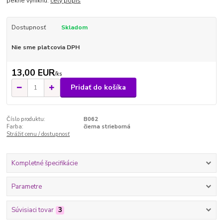
pekne vyniknú.
celý popis
Dostupnosť
Skladom
Nie sme platcovia DPH
13,00 EUR
/
ks
Pridať do košíka
Číslo produktu:
B062
Farba:
čierna strieborná
Strážiť cenu / dostupnosť
Kompletné špecifikácie
Parametre
Súvisiaci tovar
3