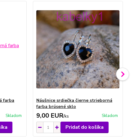
á farba
Náušnice srdiečka čierne strieborná
Ná
farba brúsené sklo
sk
9,00 EUR
8
Skladom
Skladom
/
ks
šíka
Pridať do košíka