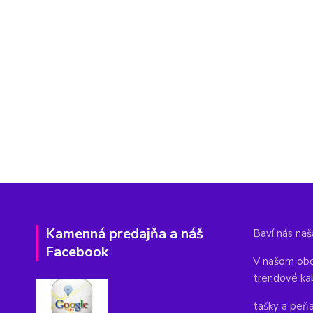
Kamenná predajňa a náš
Baví nás naša
Facebook
V našom obc
trendové ka
tašky a peň