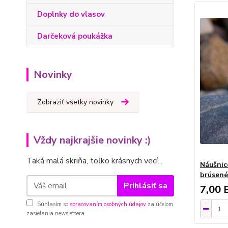
Doplnky do vlasov
Darčeková poukážka
Novinky
Zobraziť všetky novinky
Vždy najkrajšie novinky :)
Taká malá skriňa, toľko krásnych vecí...
Náušnic
brúsené
Prihlásiť sa
7,00 
Súhlasím so
spracovaním osobných údajov
za účelom
zasielania newslettera.