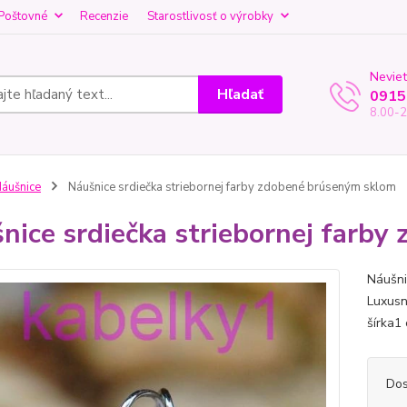
Poštovné
Recenzie
Starostlivosť o výrobky
Neviet
Hľadať
0915
8.00-2
áušnice
Náušnice srdiečka striebornej farby zdobené brúseným sklom
nice srdiečka striebornej farb
Náušnic
Luxusn
šírka1 
Dos