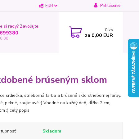
Prihlásenie
EUR
e si rady? Zavolajte.
0
ks
699380
za
0,00 EUR
0.00
y zdobené brúseným sklom
e srdiečka, strieborná farba a brúsené sklo striebornej farby.
é, pekné, zaujímavé :) Vhodné na každý deň, dĺžka 2 cm,
cm :)
celý popis
tupnosť
Skladom