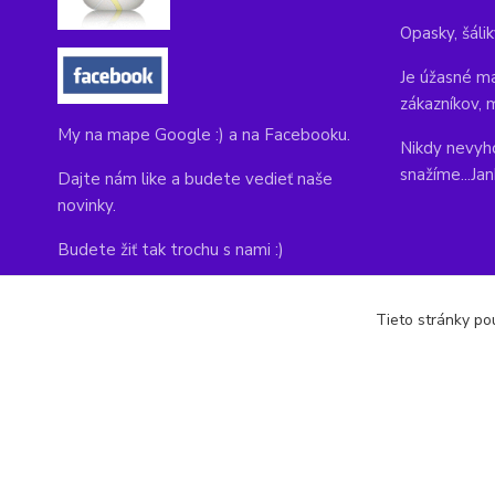
Opasky, šálik
Je úžasné ma
zákazníkov, 
My na mape Google :) a na Facebooku.
Nikdy nevyho
snažíme...Ja
Dajte nám like a budete vedieť naše
novinky.
Budete žiť tak trochu s nami :)
Adresa obchodu, tu nás môžete navštíviť:
Tieto stránky pou
Kláštorná 1, Prievidza 971 01
copyright © 2014-2022 kabelky1.sk