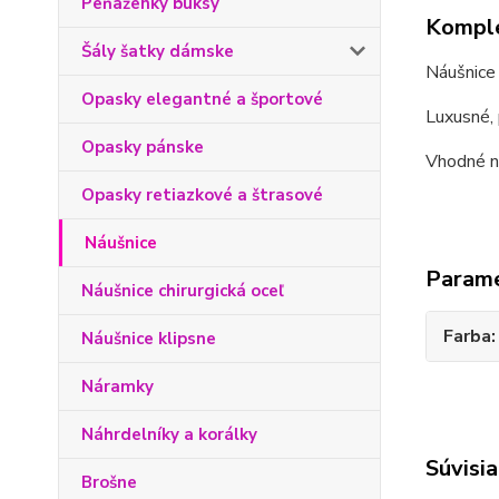
Peňaženky buksy
Komple
Šály šatky dámske
Náušnice 
Opasky elegantné a športové
Luxusné, 
Opasky pánske
Vhodné na
Opasky retiazkové a štrasové
Náušnice
Param
Náušnice chirurgická oceľ
Farba
Náušnice klipsne
Náramky
Náhrdelníky a korálky
Súvisia
Brošne