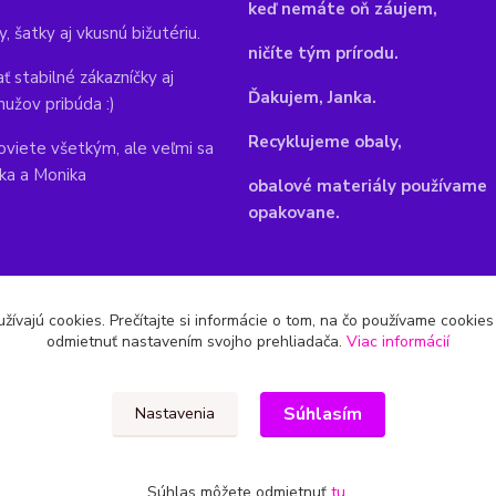
keď nemáte oň záujem,
y, šatky aj vkusnú bižutériu.
ničíte tým prírodu.
ť stabilné zákazníčky aj
Ďakujem, Janka.
mužov pribúda :)
Recyklujeme obaly,
viete všetkým, ale veľmi sa
nka a Monika
obalové materiály používame
opakovane.
žívajú cookies. Prečítajte si informácie o tom, na čo používame cookie
odmietnuť nastavením svojho prehliadača.
Viac informácií
Súhlasím
Nastavenia
Súhlas môžete odmietnuť
tu
.