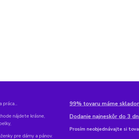
99% tovaru máme sklado
 práca...
Dodanie najneskôr do 3 dní
hode nájdete krásne,
belky,
Pr
osím neobjednávajte si tova
aženky pre dámy a pánov.