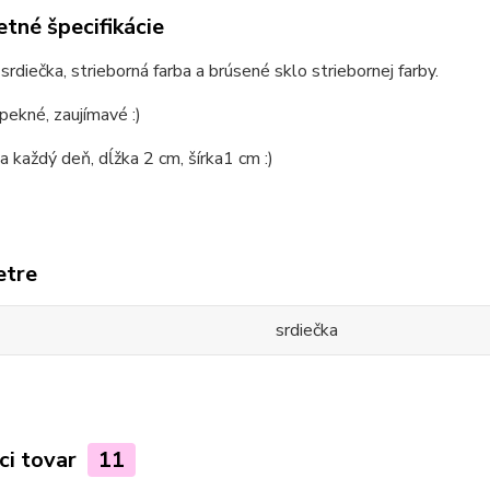
tné špecifikácie
srdiečka, strieborná farba a brúsené sklo striebornej farby.
pekné, zaujímavé :)
 každý deň, dĺžka 2 cm, šírka1 cm :)
etre
srdiečka
ci tovar
11