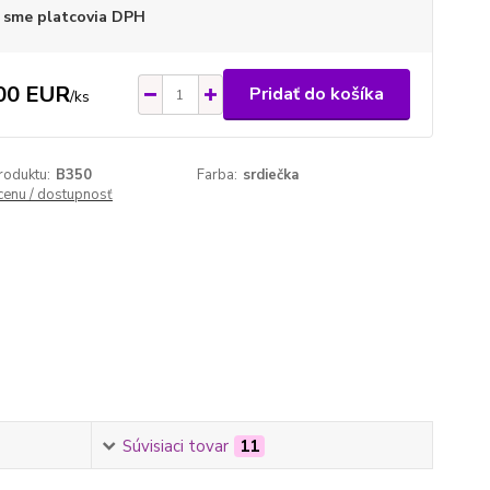
 sme platcovia DPH
00 EUR
Pridať do košíka
/
ks
roduktu:
B350
Farba:
srdiečka
 cenu / dostupnosť
Súvisiaci tovar
11