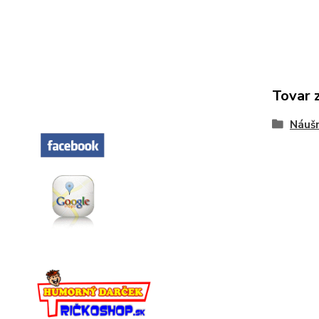
Tovar 
Náušn