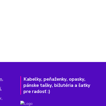
Kabelky, peňaženky, opasky,
m.
pánske tašky, bižutéria a šatky
.
pre radosť :)
r,