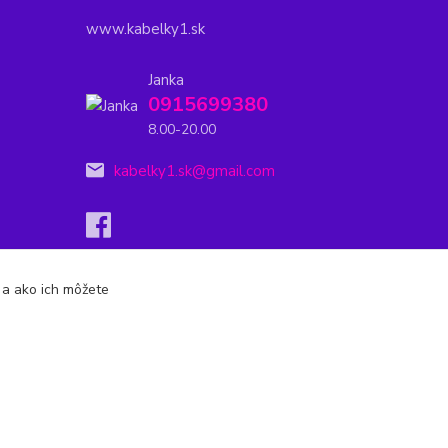
www.kabelky1.sk
Janka
0915699380
8.00-20.00
kabelky1.sk@gmail.com
s a ako ich môžete
Vytvorené na
Eshop-rychlo.sk