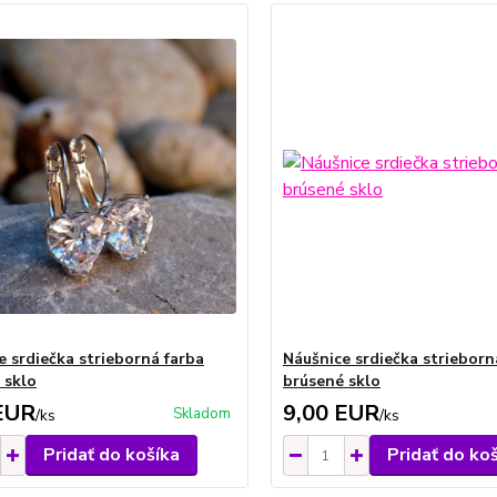
e srdiečka strieborná farba
Náušnice srdiečka strieborn
 sklo
brúsené sklo
EUR
9,00 EUR
Skladom
/
ks
/
ks
Pridať do košíka
Pridať do ko