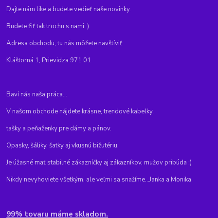
Dajte nám like a budete vedieť naše novinky.
Budete žiť tak trochu s nami :)
Adresa obchodu, tu nás môžete navštíviť:
Kláštorná 1, Prievidza 971 01
Baví nás naša práca...
V našom obchode nájdete krásne, trendové kabelky,
tašky a peňaženky pre dámy a pánov.
Opasky, šáliky, šatky aj vkusnú bižutériu.
Je úžasné mať stabilné zákazníčky aj zákazníkov, mužov pribúda :)
Nikdy nevyhoviete všetkým, ale veľmi sa snažíme...Janka a Monika
99% tovaru máme skladom.