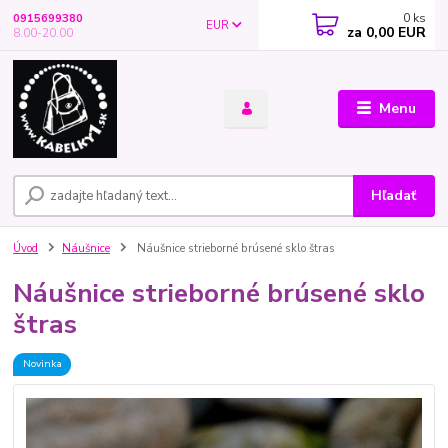
0
ks
0915699380
EUR
za
0,00 EUR
8.00-20.00
Menu
Hľadať
Úvod
Náušnice
Náušnice strieborné brúsené sklo štras
Náušnice strieborné brúsené sklo
štras
Novinka