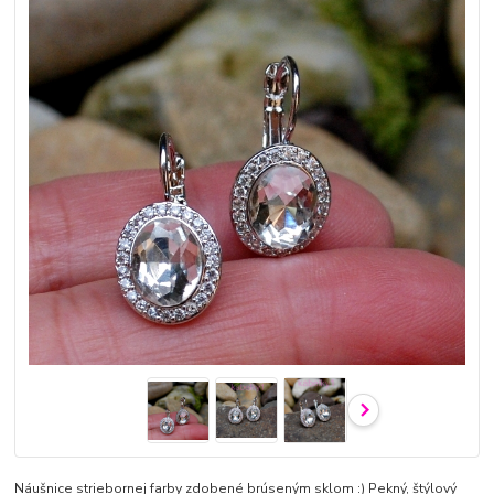
Náušnice striebornej farby zdobené brúseným sklom :) Pekný, štýlový