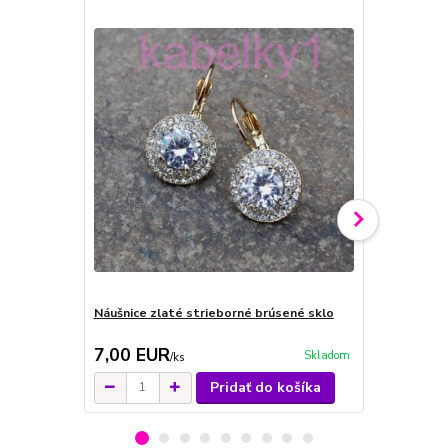
Náušnice zlaté strieborné brúsené sklo
Náušnice st
sklo
7,00 EUR
7,00 EU
Skladom
/
ks
Pridať do košíka