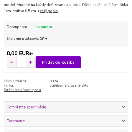
model, vhodné na každý deň, svadbu aj ples. Dĺžka náušnice 2,5cm, šírka
1cm, hrúbka 0,5 cm :)
celý popis
Dostupnosť
Skladom
Nie sme platcovia DPH
8,00 EUR
/
ks
Pridať do košíka
Číslo produktu:
B324
Farba:
strieborná brúsené sklo
Strážiť cenu / dostupnosť
Kompletné špecifikácie
Parametre