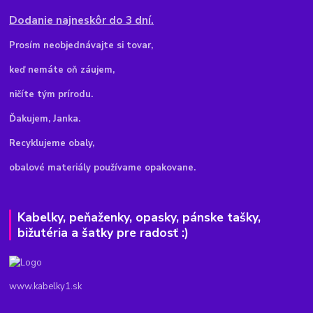
Dodanie najneskôr do 3 dní.
Pr
osím neobjednávajte si tovar,
keď nemáte oň záujem,
ničíte tým prírodu.
Ďakujem, Janka.
Recyklujeme obaly,
obalové materiály používame opakovane.
Kabelky, peňaženky, opasky, pánske tašky,
bižutéria a šatky pre radosť :)
www.kabelky1.sk