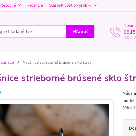
Poštovné
Recenzie
Starostlivosť o výrobky
Neviet
Hľadať
0915
8.00-2
áušnice
Náušnice strieborné brúsené sklo štras
nice strieborné brúsené sklo št
Náušni
model,
šírka 1
Dos