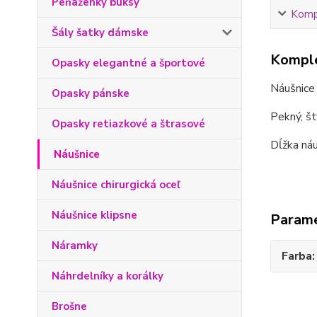
Peňaženky buksy
Kompl
Šály šatky dámske
Komple
Opasky elegantné a športové
Náušnice 
Opasky pánske
Pekný, št
Opasky retiazkové a štrasové
Dĺžka náu
Náušnice
Náušnice chirurgická oceľ
Náušnice klipsne
Param
Náramky
Farba
Náhrdelníky a korálky
Brošne