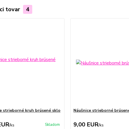
ci tovar
4
e strieborné kruh brúsené sklo
Náušnice strieborné brúsen
EUR
9,00 EUR
Skladom
/
ks
/
ks