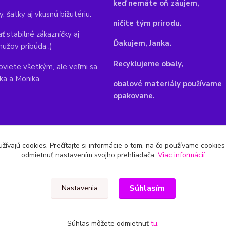
keď nemáte oň záujem,
y, šatky aj vkusnú bižutériu.
ničíte tým prírodu.
ť stabilné zákazníčky aj
Ďakujem, Janka.
mužov pribúda :)
Recyklujeme obaly,
viete všetkým, ale veľmi sa
nka a Monika
obalové materiály používame
opakovane.
žívajú cookies. Prečítajte si informácie o tom, na čo používame cookie
odmietnuť nastavením svojho prehliadača.
Viac informácií
Súhlasím
Nastavenia
Súhlas môžete odmietnuť
tu
.