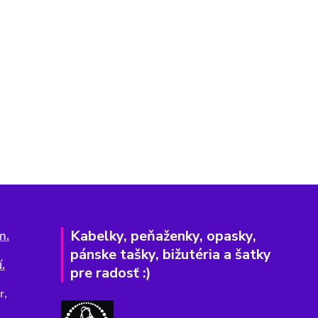
Kabelky, peňaženky, opasky,
m.
pánske tašky, bižutéria a šatky
.
pre radosť :)
r,