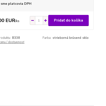
 sme platcovia DPH
00 EUR
Pridať do košíka
/
ks
roduktu:
B338
Farba:
strieborná brúsené sklo
 cenu / dostupnosť