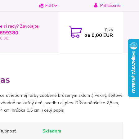
Prihlásenie
EUR
e si rady? Zavolajte.
0
ks
699380
za
0,00 EUR
0.00
ras
ce striebornej farby zdobené brúseným sklom :) Pekný, štýlový
 vhodné na každý deň, svadbu aj ples. Dĺžka náušnice 2,5cm,
,4 cm, hrúbka 0,5 cm :)
celý popis
tupnosť
Skladom