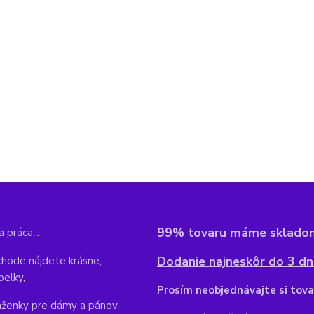
99% tovaru máme sklado
 práca...
Dodanie najneskôr do 3 dní
hode nájdete krásne,
belky,
Pr
osím neobjednávajte si tova
aženky pre dámy a pánov.