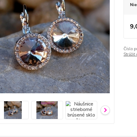
Nie
9,
Číslo p
Strážiť