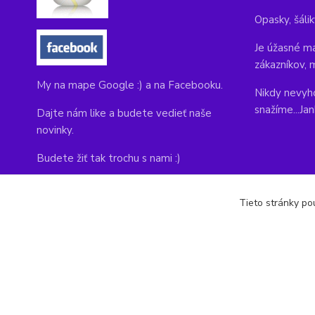
Opasky, šálik
Je úžasné ma
zákazníkov, 
My na mape Google :) a na Facebooku.
Nikdy nevyho
snažíme...Ja
Dajte nám like a budete vedieť naše
novinky.
Budete žiť tak trochu s nami :)
Adresa obchodu, tu nás môžete navštíviť:
Tieto stránky pou
Kláštorná 1, Prievidza 971 01
copyright © 2014-2022 kabelky1.sk