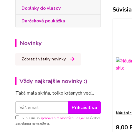
Doplnky do vlasov
Súvisia
Darčeková poukážka
Novinky
Zobraziť všetky novinky
Vždy najkrajšie novinky :)
Taká malá skriňa, toľko krásnych vecí...
Prihlásiť sa
Náušnic
Súhlasím so
spracovaním osobných údajov
za účelom
zasielania newslettera.
8,00 