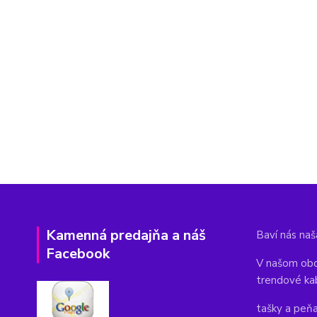
Kamenná predajňa a náš
Baví nás naša
Facebook
V našom obc
trendové ka
tašky a peň