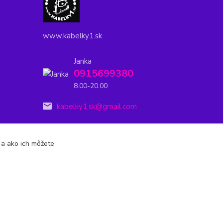
www.kabelky1.sk
Janka
0915699380
8.00-20.00
kabelky1.sk@gmail.com
s a ako ich môžete
Vytvorené na
Eshop-rychlo.sk