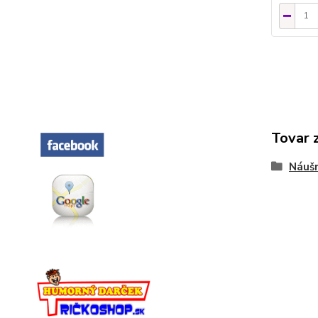
Tovar 
Náušn