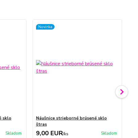
Novinka
é sklo
Náušnice strieborné brúsené sklo
Ná
štras
sk
9,00 EUR
9
Skladom
Skladom
/
ks