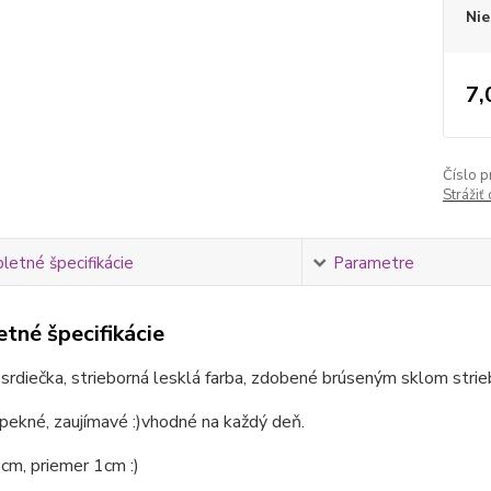
Nie
7,
Číslo p
Strážiť
etné špecifikácie
Parametre
tné špecifikácie
srdiečka, strieborná lesklá farba, zdobené brúseným sklom strieb
pekné, zaujímavé :)vhodné na každý deň.
cm, priemer 1cm :)