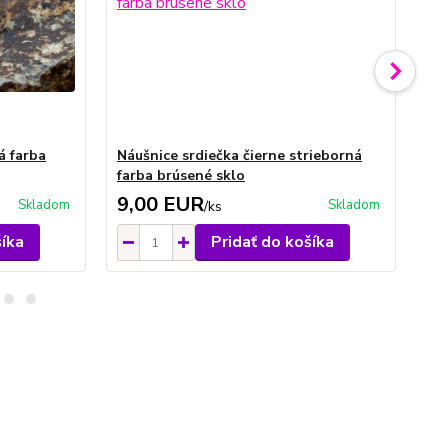
á farba
Náušnice srdiečka čierne strieborná
Ná
farba brúsené sklo
sk
9,00 EUR
8
Skladom
Skladom
/
ks
šíka
Pridať do košíka