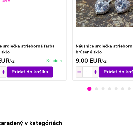
e srdiečka strieborná farba
Náušnice srdiečka strieborn
 sklo
brúsené sklo
EUR
9,00 EUR
Skladom
/
ks
/
ks
Pridať do košíka
Pridať do ko
zaradený v kategóriách