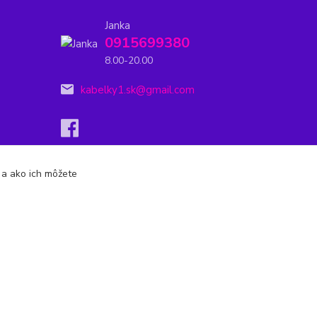
Janka
0915699380
8.00-20.00
kabelky1.sk@gmail.com
s a ako ich môžete
Vytvorené na
Eshop-rychlo.sk