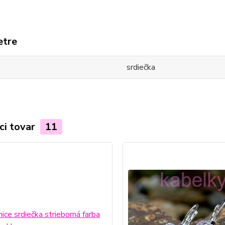
etre
srdiečka
ci tovar
11