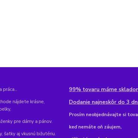
99% tovaru máme sklado
 práca...
Dodanie najneskôr do 3 dní
hode nájdete krásne,
belky,
Pr
osím neobjednávajte si tova
aženky pre dámy a pánov.
keď nemáte oň záujem,
y, šatky aj vkusnú bižutériu.