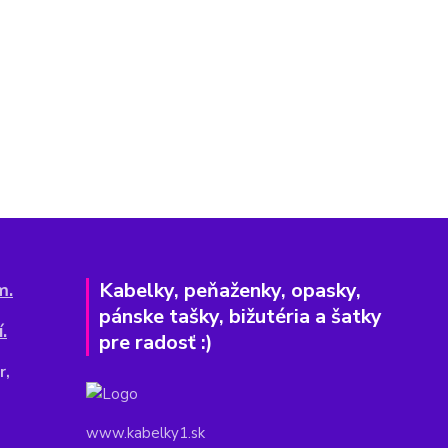
Kabelky, peňaženky, opasky,
m.
pánske tašky, bižutéria a šatky
.
pre radosť :)
r,
www.kabelky1.sk