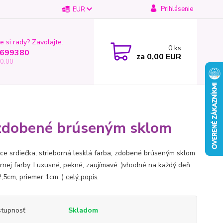
Prihlásenie
EUR
e si rady? Zavolajte.
0
ks
699380
za
0,00 EUR
0.00
y zdobené brúseným sklom
ce srdiečka, strieborná lesklá farba, zdobené brúseným sklom
ornej farby. Luxusné, pekné, zaujímavé :)vhodné na každý deň.
2,5cm, priemer 1cm :)
celý popis
tupnosť
Skladom