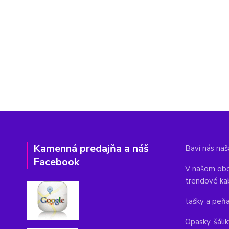
Kamenná predajňa a náš
Baví nás naša
Facebook
V našom obc
trendové ka
tašky a peň
Opasky, šálik