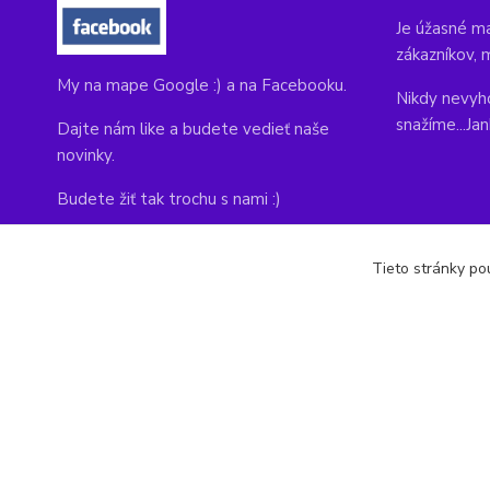
Je úžasné ma
zákazníkov, 
My na mape Google :) a na Facebooku.
Nikdy nevyho
snažíme...Ja
Dajte nám like a budete vedieť naše
novinky.
Budete žiť tak trochu s nami :)
Adresa obchodu, tu nás môžete navštíviť:
Tieto stránky pou
Kláštorná 1, Prievidza 971 01
copyright © 2014-2022 kabelky1.sk