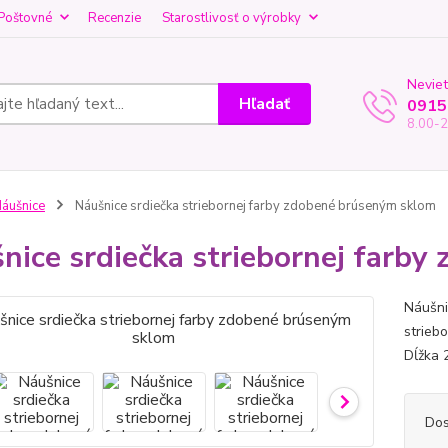
Poštovné
Recenzie
Starostlivosť o výrobky
Neviet
Hľadať
0915
8.00-2
áušnice
Náušnice srdiečka striebornej farby zdobené brúseným sklom
nice srdiečka striebornej farb
Náušni
strieb
Dĺžka 
Dos