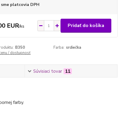
 sme platcovia DPH
00 EUR
Pridať do košíka
/
ks
roduktu:
B350
Farba:
srdiečka
 cenu / dostupnosť
Súvisiaci tovar
11
ornej farby.