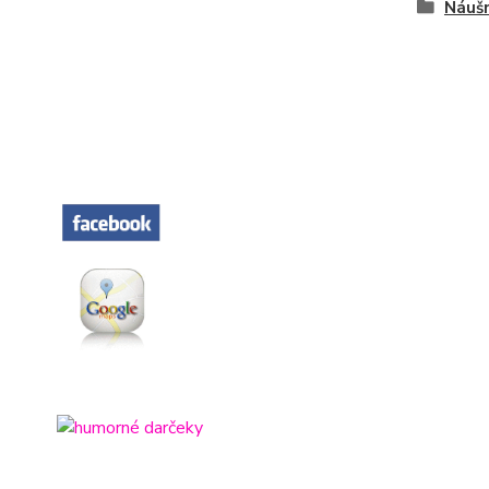
Náušn