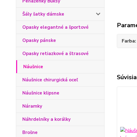
Peňaženky buksy
Šály šatky dámske
Param
Opasky elegantné a športové
Opasky pánske
Farba
Opasky retiazkové a štrasové
Náušnice
Súvisia
Náušnice chirurgická oceľ
Náušnice klipsne
Náramky
Náhrdelníky a korálky
Brošne