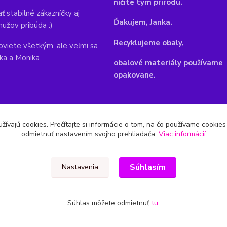
ničíte tým prírodu.
ť stabilné zákazníčky aj
Ďakujem, Janka.
mužov pribúda :)
Recyklujeme obaly,
viete všetkým, ale veľmi sa
nka a Monika
obalové materiály používame
opakovane.
žívajú cookies. Prečítajte si informácie o tom, na čo používame cookie
odmietnuť nastavením svojho prehliadača.
Viac informácií
Súhlasím
Nastavenia
Súhlas môžete odmietnuť
tu
.