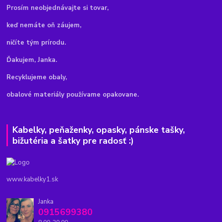
Pr
osím neobjednávajte si tovar,
keď nemáte oň záujem,
ničíte tým prírodu.
Ďakujem, Janka.
Recyklujeme obaly,
obalové materiály používame opakovane.
Kabelky, peňaženky, opasky, pánske tašky,
bižutéria a šatky pre radosť :)
www.kabelky1.sk
Janka
0915699380