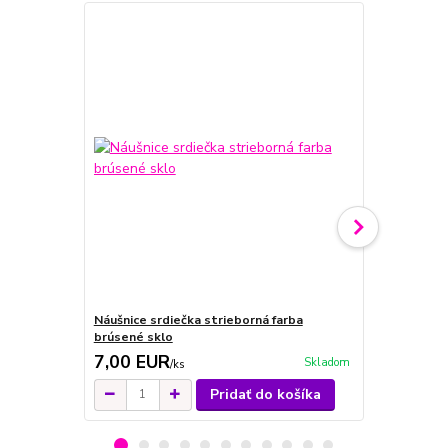
Náušnice srdiečka strieborná farba
Náušnice srd
brúsené sklo
brúsené skl
7,00 EUR
9,00 EU
Skladom
/
ks
Pridať do košíka