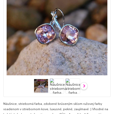
Náušnice, strieborná farba, zdobené brúseným sklom ružovej farby
vsadenom v striebornom kove, luxusné, pekné, zaujímavé :) Vhodné na