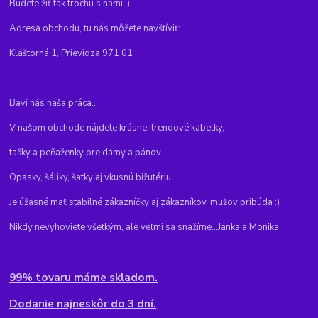
Budete žiť tak trochu s nami :)
Adresa obchodu, tu nás môžete navštíviť:
Kláštorná 1, Prievidza 971 01
Baví nás naša práca...
V našom obchode nájdete krásne, trendové kabelky,
tašky a peňaženky pre dámy a pánov.
Opasky, šáliky, šatky aj vkusnú bižutériu.
Je úžasné mať stabilné zákazníčky aj zákazníkov, mužov pribúda :)
Nikdy nevyhoviete všetkým, ale veľmi sa snažíme...Janka a Monika
99% tovaru máme skladom.
Dodanie najneskôr do 3 dní.