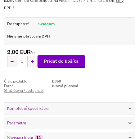
každý deň, do spoločnosti, na večer... Dĺžka 4 cm, šírka 1,5 cm.
celý
popis
Dostupnosť
Skladom
Nie sme platcovia DPH
9,00 EUR
/
ks
Pridať do košíka
Číslo produktu:
B350
Farba:
ružová púdrová
Strážiť cenu / dostupnosť
Kompletné špecifikácie
Parametre
Súvisiaci tovar
11