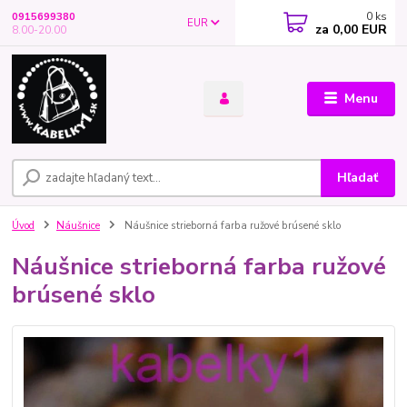
0
ks
0915699380
EUR
za
0,00 EUR
8.00-20.00
Menu
Hľadať
Úvod
Náušnice
Náušnice strieborná farba ružové brúsené sklo
Náušnice strieborná farba ružové
brúsené sklo