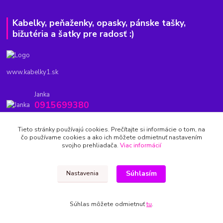
Kabelky, peňaženky, opasky, pánske tašky,
bižutéria a šatky pre radosť :)
www.kabelky1.sk
Janka
0915699380
8.00-20.00
Tieto stránky používajú cookies. Prečítajte si informácie o tom, na
kabelky1.sk@gmail.com
čo používame cookies a ako ich môžete odmietnuť nastavením
svojho prehliadača.
Viac informácií
Súhlasím
Nastavenia
copyright © 2014-2022 kabelky1.sk
Súhlas môžete odmietnuť
tu
.
Vytvorené na
Eshop-rychlo.sk