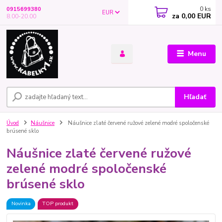
0
ks
0915699380
EUR
za
0,00 EUR
8.00-20.00
Menu
Hľadať
Úvod
Náušnice
Náušnice zlaté červené ružové zelené modré spoločenské
brúsené sklo
Náušnice zlaté červené ružové
zelené modré spoločenské
brúsené sklo
Novinka
TOP produkt