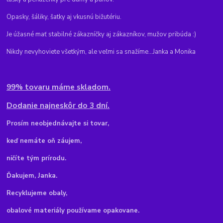
Opasky, šáliky, šatky aj vkusnú bižutériu.
Je úžasné mať stabilné zákazníčky aj zákazníkov, mužov pribúda :)
Nikdy nevyhoviete všetkým, ale veľmi sa snažíme...Janka a Monika
99% tovaru máme skladom.
Dodanie najneskôr do 3 dní.
Pr
osím neobjednávajte si tovar,
keď nemáte oň záujem,
ničíte tým prírodu.
Ďakujem, Janka.
Recyklujeme obaly,
obalové materiály používame opakovane.