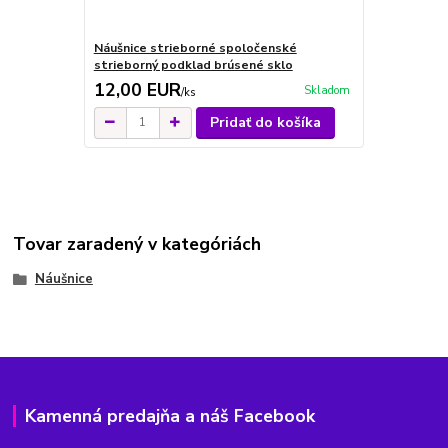
Náušnice strieborné spoločenské
Náušnice zl
strieborný podklad brúsené sklo
spoločenské
12,00 EUR
14,00 E
Skladom
/
ks
Pridať do košíka
Tovar zaradený v kategóriách
Náušnice
Kamenná predajňa a náš Facebook