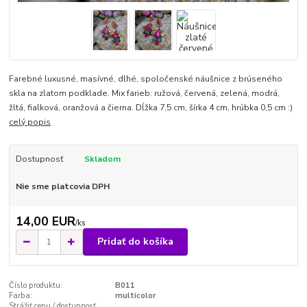
Farebné luxusné, masívné, dlhé, spoločenské náušnice z brúseného
skla na zlatom podklade. Mix farieb: ružová, červená, zelená, modrá,
žltá, fialková, oranžová a čierna. Dĺžka 7,5 cm, šírka 4 cm, hrúbka 0,5 cm :)
celý popis
Dostupnosť
Skladom
Nie sme platcovia DPH
14,00 EUR
/
ks
Pridať do košíka
Číslo produktu:
B011
Farba:
multicolor
Strážiť cenu / dostupnosť