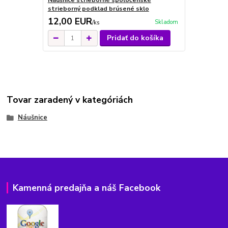
Náušnice strieborné spoločenské
Náušnice zl
strieborný podklad brúsené sklo
spoločenské
12,00 EUR
14,00 E
Skladom
/
ks
Pridať do košíka
Tovar zaradený v kategóriách
Náušnice
Kamenná predajňa a náš Facebook