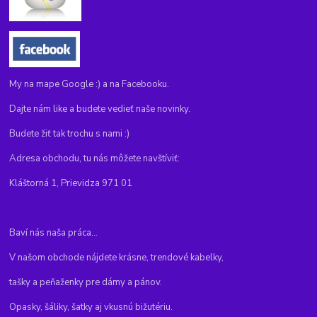
My na mape Google :) a na Facebooku.
Dajte nám like a budete vedieť naše novinky.
Budete žiť tak trochu s nami :)
Adresa obchodu, tu nás môžete navštíviť:
Kláštorná 1, Prievidza 971 01
Baví nás naša práca...
V našom obchode nájdete krásne, trendové kabelky,
tašky a peňaženky pre dámy a pánov.
Opasky, šáliky, šatky aj vkusnú bižutériu.