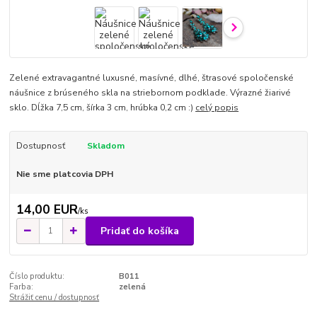
Zelené extravagantné luxusné, masívné, dlhé, štrasové spoločenské
náušnice z brúseného skla na striebornom podklade. Výrazné žiarivé
sklo. Dĺžka 7,5 cm, šírka 3 cm, hrúbka 0,2 cm :)
celý popis
Dostupnosť
Skladom
Nie sme platcovia DPH
14,00 EUR
/
ks
Pridať do košíka
Číslo produktu:
B011
Farba:
zelená
Strážiť cenu / dostupnosť