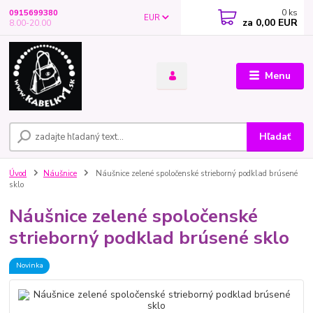
0
ks
0915699380
EUR
za
0,00 EUR
8.00-20.00
Menu
Hľadať
Úvod
Náušnice
Náušnice zelené spoločenské strieborný podklad brúsené
sklo
Náušnice zelené spoločenské
strieborný podklad brúsené sklo
Novinka