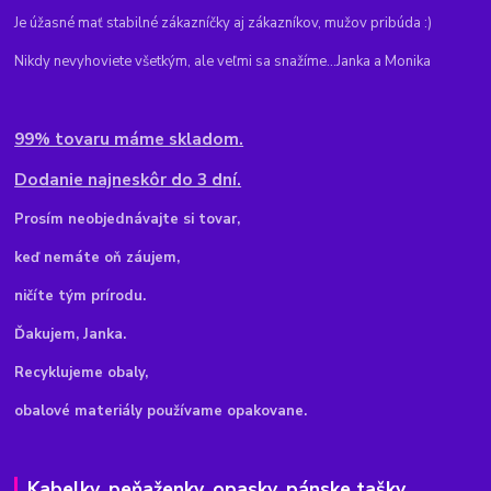
Je úžasné mať stabilné zákazníčky aj zákazníkov, mužov pribúda :)
Nikdy nevyhoviete všetkým, ale veľmi sa snažíme...Janka a Monika
99% tovaru máme skladom.
Dodanie najneskôr do 3 dní.
Pr
osím neobjednávajte si tovar,
keď nemáte oň záujem,
ničíte tým prírodu.
Ďakujem, Janka.
Recyklujeme obaly,
obalové materiály používame opakovane.
Kabelky, peňaženky, opasky, pánske tašky,