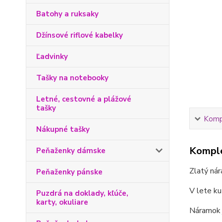
Batohy a ruksaky
Džínsové riflové kabelky
Ľadvinky
Tašky na notebooky
Letné, cestovné a plážové
tašky
Kompl
Nákupné tašky
Komple
Peňaženky dámske
Zlatý ná
Peňaženky pánske
V lete ku
Puzdrá na doklady, kľúče,
karty, okuliare
Náramok j