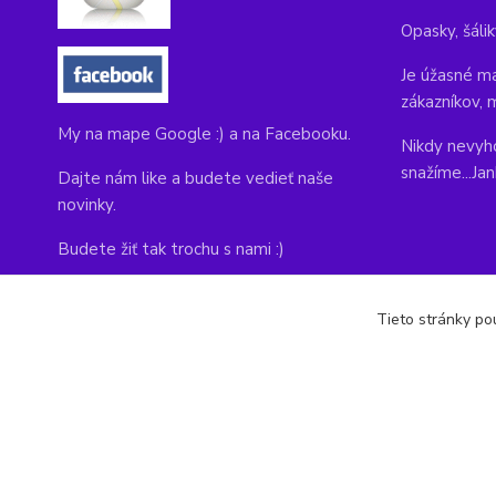
Opasky, šálik
Je úžasné ma
zákazníkov, 
My na mape Google :) a na Facebooku.
Nikdy nevyho
snažíme...Ja
Dajte nám like a budete vedieť naše
novinky.
Budete žiť tak trochu s nami :)
Adresa obchodu, tu nás môžete navštíviť:
Tieto stránky pou
Kláštorná 1, Prievidza 971 01
copyright © 2014-2022 kabelky1.sk