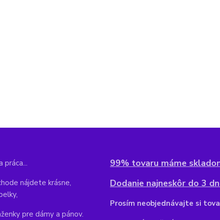
99% tovaru máme sklado
 práca...
Dodanie najneskôr do 3 dní
hode nájdete krásne,
belky,
Pr
osím neobjednávajte si tova
aženky pre dámy a pánov.