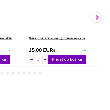
né sklo
Náramok strieborný brúsené sklo
Ná
15,00 EUR
1
Skladom
Skladom
/
ks
šíka
Pridať do košíka