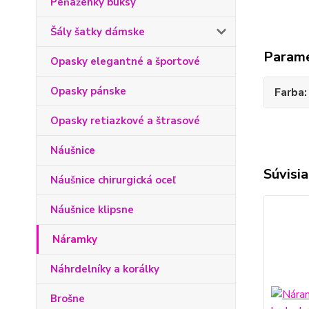
Peňaženky buksy
Šály šatky dámske
Param
Opasky elegantné a športové
Opasky pánske
Farba
Opasky retiazkové a štrasové
Náušnice
Súvisia
Náušnice chirurgická oceľ
Náušnice klipsne
Náramky
Náhrdelníky a korálky
Brošne