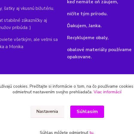
keď nemáte oň záujem,
y, šatky aj vkusnú bižutériu.
ničíte tým prírodu.
ť stabilné zákazníčky aj
Ďakujem, Janka.
mužov pribúda :)
Recyklujeme obaly,
viete všetkým, ale veľmi sa
nka a Monika
obalové materiály používame
opakovane.
žívajú cookies. Prečítajte si informácie o tom, na čo používame cookie
odmietnuť nastavením svojho prehliadača.
Viac informácií
Súhlasím
Nastavenia
Súhlas môžete odmietnuť
tu
.