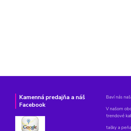
Kamenná predajňa a náš
Baví nás naša
Facebook
V našom obc
trendové ka
tašky a peň