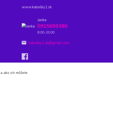
www.kabelky1.sk
Janka
0915699380
8.00-20.00
kabelky1.sk@gmail.com
s a ako ich môžete
Vytvorené na
Eshop-rychlo.sk