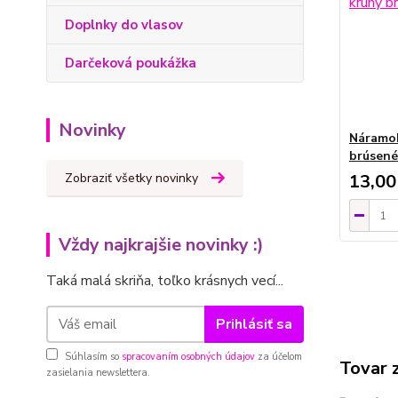
Doplnky do vlasov
Darčeková poukážka
Novinky
Náramok
brúsené
Zobraziť všetky novinky
13,00
Vždy najkrajšie novinky :)
Taká malá skriňa, toľko krásnych vecí...
Prihlásiť sa
Súhlasím so
spracovaním osobných údajov
za účelom
Tovar 
zasielania newslettera.