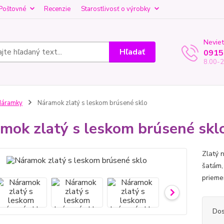
Poštovné
Recenzie
Starostlivosť o výrobky
Neviet
Hľadať
0915
8.00-2
Náramky
Náramok zlatý s leskom brúsené sklo
mok zlatý s leskom brúsené skl
Zlatý 
šatám,
priemer
Dos