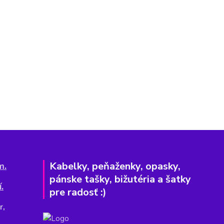
Kabelky, peňaženky, opasky,
m.
pánske tašky, bižutéria a šatky
.
pre radosť :)
r,