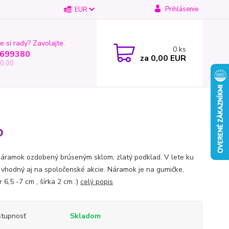
Prihlásenie
EUR
e si rady? Zavolajte.
0
ks
699380
za
0,00 EUR
0.00
o
náramok ozdobený brúseným sklom, zlatý podklad. V lete ku
 vhodný aj na spoločenské akcie. Náramok je na gumičke,
 6,5 -7 cm , šírka 2 cm :)
celý popis
tupnosť
Skladom