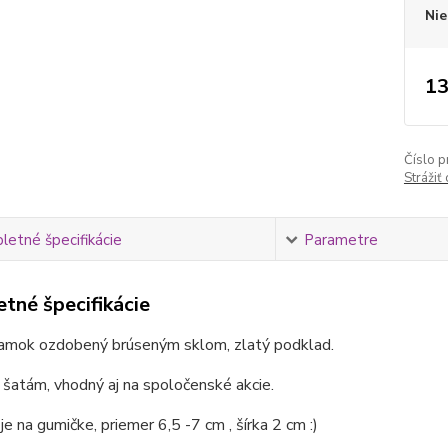
Nie
13
Číslo p
Strážiť
etné špecifikácie
Parametre
tné špecifikácie
ramok ozdobený brúseným sklom, zlatý podklad.
 šatám, vhodný aj na spoločenské akcie.
e na gumičke, priemer 6,5 -7 cm , šírka 2 cm :)