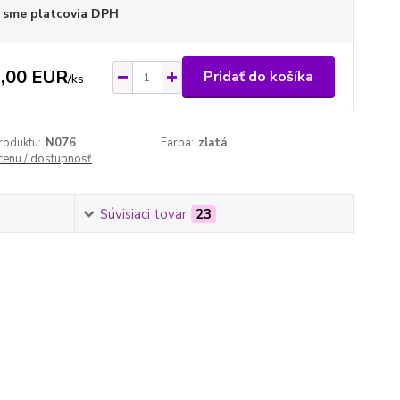
 sme platcovia DPH
,00 EUR
Pridať do košíka
/
ks
roduktu:
N076
Farba:
zlatá
 cenu / dostupnosť
Súvisiaci tovar
23