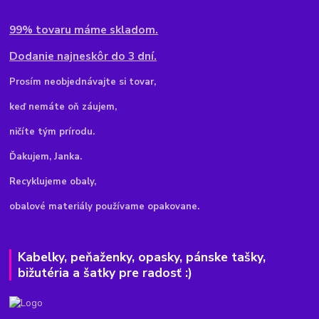
99% tovaru máme skladom.
Dodanie najneskôr do 3 dní.
Pr
osím neobjednávajte si tovar,
keď nemáte oň záujem,
ničíte tým prírodu.
Ďakujem, Janka.
Recyklujeme obaly,
obalové materiály používame opakovane.
Kabelky, peňaženky, opasky, pánske tašky,
bižutéria a šatky pre radosť :)