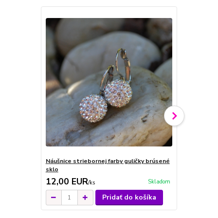
Náušnice striebornej farby guličky brúsené
Náušnice ruž
sklo
12,00 EUR
12,00 E
Skladom
/
ks
Pridať do košíka