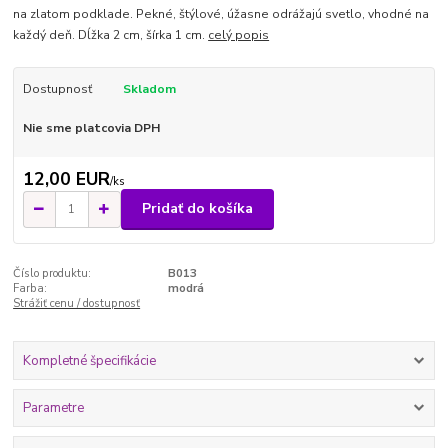
na zlatom podklade. Pekné, štýlové, úžasne odrážajú svetlo, vhodné na
každý deň. Dĺžka 2 cm, šírka 1 cm.
celý popis
Dostupnosť
Skladom
Nie sme platcovia DPH
12,00 EUR
/
ks
Pridať do košíka
Číslo produktu:
B013
Farba:
modrá
Strážiť cenu / dostupnosť
Kompletné špecifikácie
Parametre