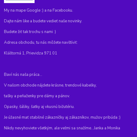
My na mape Google :) a na Facebooku.
Dajte nám like a budete vedieť naše novinky.
Budete žiť tak trochu s nami :)
Adresa obchodu, tu nás môžete navštíviť:
Kláštorná 1, Prievidza 971 01
Baví nás naša práca...
V našom obchode nájdete krásne, trendové kabelky,
tašky a peňaženky pre dámy a pánov.
Opasky, šáliky, šatky aj vkusnú bižutériu.
Je úžasné mať stabilné zákazníčky aj zákazníkov, mužov pribúda :)
Nikdy nevyhoviete všetkým, ale veľmi sa snažíme...Janka a Monika