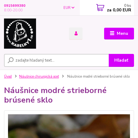
0
ks
0915699380
EUR
za
0,00 EUR
8.00-20.00
Menu
Hľadať
Úvod
Náušnice chirurgická oceľ
Náušnice modré strieborné brúsené sklo
Náušnice modré strieborné
brúsené sklo