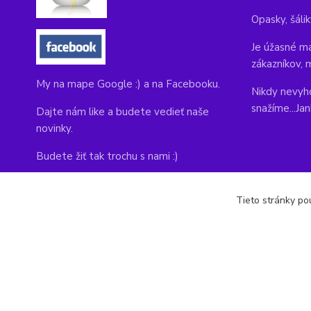
Opasky, šálik
Je úžasné ma
zákazníkov, 
My na mape Google :) a na Facebooku.
Nikdy nevyho
snažíme...Ja
Dajte nám like a budete vedieť naše
novinky.
Budete žiť tak trochu s nami :)
Adresa obchodu, tu nás môžete navštíviť:
Tieto stránky pou
Kláštorná 1, Prievidza 971 01
copyright © 2014-2022 kabelky1.sk