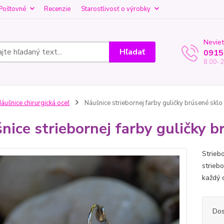
Poštovné
Recenzie
Starostlivosť o výrobky
Neviet
Hľadať
0915
8.00-2
áušnice chirurgická oceľ
Náušnice striebornej farby guličky brúsené sklo
nice striebornej farby guličky b
Striebo
strieb
každý 
Dos