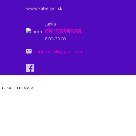
www.kabelky1.sk
Janka
0915699380
8.00-20.00
kabelky1.sk@gmail.com
s a ako ich môžete
Vytvorené na
Eshop-rychlo.sk