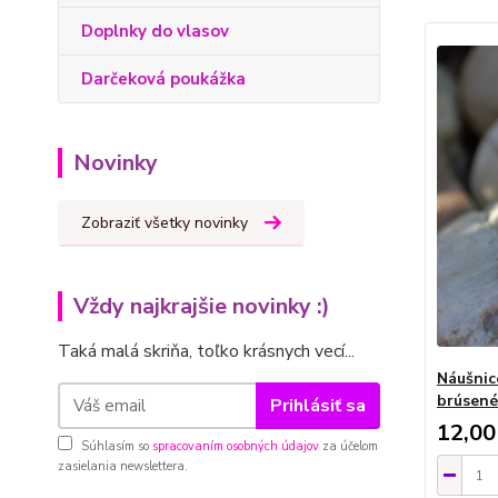
Doplnky do vlasov
Darčeková poukážka
Novinky
Zobraziť všetky novinky
Vždy najkrajšie novinky :)
Taká malá skriňa, toľko krásnych vecí...
Náušnice
brúsené
Prihlásiť sa
12,00
Súhlasím so
spracovaním osobných údajov
za účelom
zasielania newslettera.