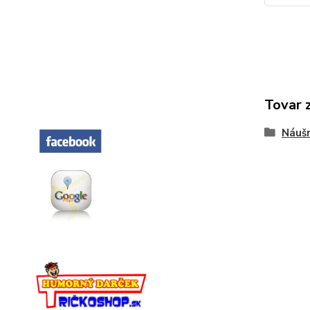
Tovar 
Náušn