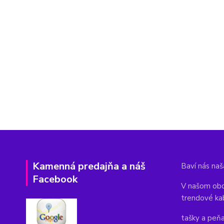
Kamenná predajňa a náš
Baví nás naša
Facebook
V našom obc
trendové ka
tašky a peň