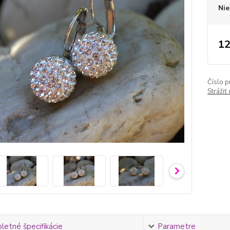
Nie
12
Číslo p
Strážiť
etné špecifikácie
Parametre