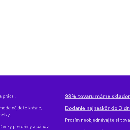
99% tovaru máme sklado
 práca...
Dodanie najneskôr do 3 dní
hode nájdete krásne,
belky,
Pr
osím neobjednávajte si tova
aženky pre dámy a pánov.