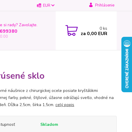
Prihlásenie
EUR
e si rady? Zavolajte.
0
ks
699380
za
0,00 EUR
0.00
rúsené sklo
rné náušnice z chirurgickej ocele posiate kryštálikmi
ornej farby, pekné, štýlové, úžasne odrážajú svetlo, vhodné na
deň. Dĺžka 2,5cm, šírka 1,5cm.
celý popis
tupnosť
Skladom