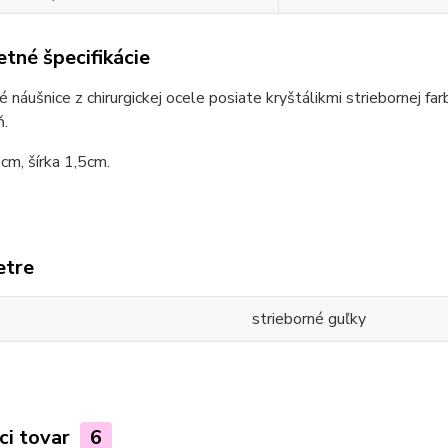
tné špecifikácie
é náušnice z chirurgickej ocele posiate kryštálikmi striebornej fa
ň.
cm, šírka 1,5cm.
etre
strieborné guľky
ci tovar
6