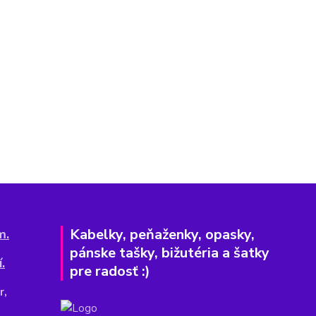
Kabelky, peňaženky, opasky,
m.
pánske tašky, bižutéria a šatky
.
pre radosť :)
r,