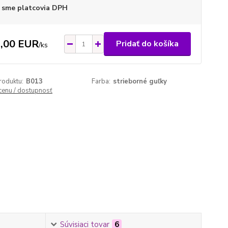
 sme platcovia DPH
,00 EUR
Pridať do košíka
/
ks
roduktu:
B013
Farba:
strieborné guľky
 cenu / dostupnosť
Súvisiaci tovar
6