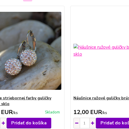
 striebornej farby guličky
Náušnice ružové guličky brú
 sklo
 EUR
12,00 EUR
Skladom
/
ks
/
ks
Pridať do košíka
Pridať do ko