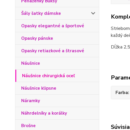
Peňaženky buksy
Šály šatky dámske
Komple
Opasky elegantné a športové
Strieborn
každý de
Opasky pánske
Dĺžka 2,5
Opasky retiazkové a štrasové
Náušnice
Náušnice chirurgická oceľ
Param
Náušnice klipsne
Farba
Náramky
Náhrdelníky a korálky
Brošne
Súvisia