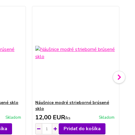
sené sklo
Náušnice modré strieborné brúsené
Ná
sklo
br
12,00 EUR
1
Skladom
Skladom
/
ks
šíka
Pridať do košíka