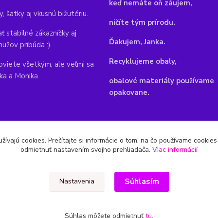
keď nemáte oň záujem,
y, šatky aj vkusnú bižutériu.
ničíte tým prírodu.
ť stabilné zákazníčky aj
Ďakujem, Janka.
mužov pribúda :)
Recyklujeme obaly,
viete všetkým, ale veľmi sa
nka a Monika
obalové materiály používame
opakovane.
žívajú cookies. Prečítajte si informácie o tom, na čo používame cookie
odmietnuť nastavením svojho prehliadača.
Viac informácií
Súhlasím
Nastavenia
Súhlas môžete odmietnuť
tu
.