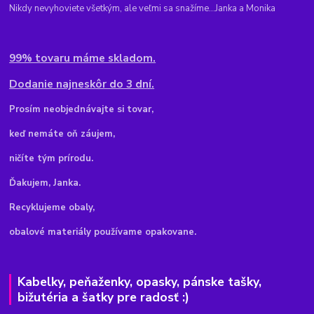
Nikdy nevyhoviete všetkým, ale veľmi sa snažíme...Janka a Monika
99% tovaru máme skladom.
Dodanie najneskôr do 3 dní.
Pr
osím neobjednávajte si tovar,
keď nemáte oň záujem,
ničíte tým prírodu.
Ďakujem, Janka.
Recyklujeme obaly,
obalové materiály používame opakovane.
Kabelky, peňaženky, opasky, pánske tašky,
bižutéria a šatky pre radosť :)