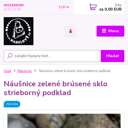
0
ks
0915699380
EUR
za
0,00 EUR
8.00-20.00
Menu
Hľadať
Úvod
Náušnice
Náušnice zelené brúsené sklo strieborný podklad
Náušnice zelené brúsené sklo
strieborný podklad
Novinka