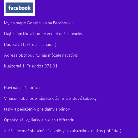
My na mape Google :) a na Facebooku.
Dajte nám like a budete vedieť naše novinky.
Budete žiť tak trochu s nami :)
Adresa obchodu, tu nás môžete navštíviť:
Kláštorná 1, Prievidza 971 01
Baví nás naša práca...
V našom obchode nájdete krásne, trendové kabelky,
tašky a peňaženky pre dámy a pánov.
Opasky, šáliky, šatky aj vkusnú bižutériu.
Je úžasné mať stabilné zákazníčky aj zákazníkov, mužov pribúda :)