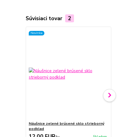
Súvisiaci tovar
2
Novinka
Novinka
Náušnice zelené brúsené sklo strieborný
Náušnice ze
podklad
podklad
12,00 EUR
12,00 E
Skladom