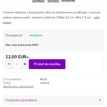
Zelené náušnice z brúseného skla na striebornom podklade. Luxusné,
pekne vypracované, výrazné a štýlové. Dĺžka 4,2 cm, šírka 1,5 cm.
celý
popis
Dostupnosť
Skladom
Nie sme platcovia DPH
12,00 EUR
/
ks
Pridať do košíka
Číslo produktu:
B020
Farba:
zelená
Strážiť cenu / dostupnosť
Kompletné špecifikácie