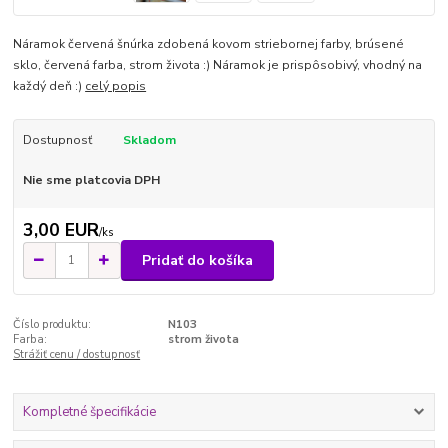
Náramok červená šnúrka zdobená kovom striebornej farby, brúsené
sklo, červená farba, strom života :) Náramok je prispôsobivý, vhodný na
každý deň :)
celý popis
Dostupnosť
Skladom
Nie sme platcovia DPH
3,00 EUR
/
ks
Pridať do košíka
Číslo produktu:
N103
Farba:
strom života
Strážiť cenu / dostupnosť
Kompletné špecifikácie