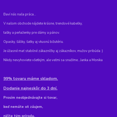
Baví nás naša práca...
V našom obchode nájdete krásne, trendové kabelky,
tašky a peňaženky pre dámy a pánov.
Opasky, šáliky, šatky aj vkusnú bižutériu.
Je úžasné mať stabilné zákazníčky aj zákazníkov, mužov pribúda :)
Nikdy nevyhoviete všetkým, ale veľmi sa snažíme...Janka a Monika
99% tovaru máme skladom.
Dodanie najneskôr do 3 dní.
Pr
osím neobjednávajte si tovar,
keď nemáte oň záujem,
ničíte tým prírodu.