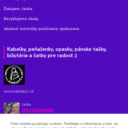
Ďakujem, Janka.
Recyklujeme obaly,
obalové materiály používame opakovane.
Kabelky, peňaženky, opasky, pánske tašky,
bižutéria a šatky pre radosť :)
www.kabelky1.sk
Janka
0915699380
8.00-20.00
Tieto stránky používajú cookies. Prečítajte si informácie o tom, na
kabelky1.sk@gmail.com