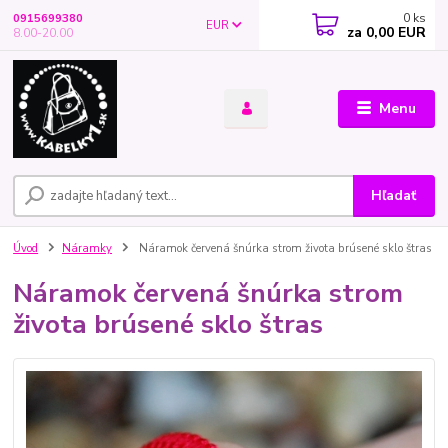
0
ks
0915699380
EUR
za
0,00 EUR
8.00-20.00
Menu
Hľadať
Úvod
Náramky
Náramok červená šnúrka strom života brúsené sklo štras
Náramok červená šnúrka strom
života brúsené sklo štras