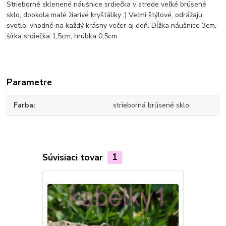
Strieborné sklenené náušnice srdiečka v strede veľké brúsené
sklo, dookola malé žiarivé kryštáliky :) Veľmi štýlové, odrážaju
svetlo, vhodné na každý krásny večer aj deň. Dĺžka náušnice 3cm,
šírka srdiečka 1,5cm, hrúbka 0,5cm
Parametre
Farba
strieborná brúsené sklo
Súvisiaci tovar
1