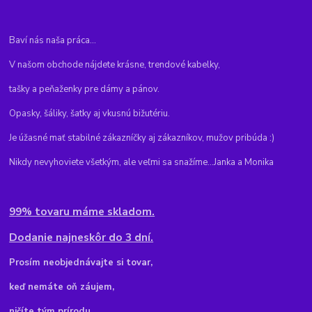
Baví nás naša práca...
V našom obchode nájdete krásne, trendové kabelky,
tašky a peňaženky pre dámy a pánov.
Opasky, šáliky, šatky aj vkusnú bižutériu.
Je úžasné mať stabilné zákazníčky aj zákazníkov, mužov pribúda :)
Nikdy nevyhoviete všetkým, ale veľmi sa snažíme...Janka a Monika
99% tovaru máme skladom.
Dodanie najneskôr do 3 dní.
Pr
osím neobjednávajte si tovar,
keď nemáte oň záujem,
ničíte tým prírodu.