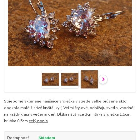
Strieborné sklenené náušnice srdiečka v strede veľké brúsené sklo,
dookola malé žiarivé kryštáliky :) Veľmi štýlové, odrážaju svetlo, vhodné
na každý krásny večer aj deň. Dĺžka náušnice 3cm, šírka srdiečka 1,5cm,
hrúbka 0,5cm
celý popis
Dostupnosť
Skladom