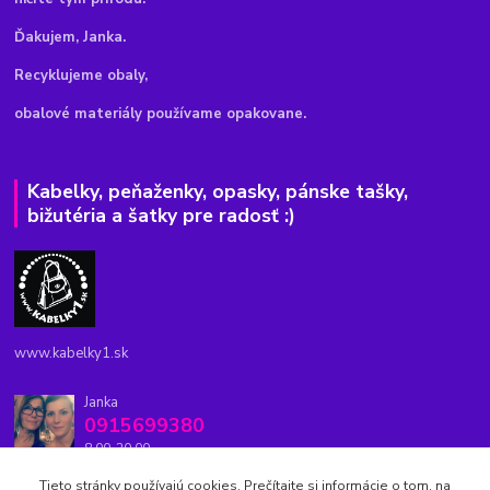
Ďakujem, Janka.
Recyklujeme obaly,
obalové materiály používame opakovane.
Kabelky, peňaženky, opasky, pánske tašky,
bižutéria a šatky pre radosť :)
www.kabelky1.sk
Janka
0915699380
8.00-20.00
Tieto stránky používajú cookies. Prečítajte si informácie o tom, na
kabelky1.sk@gmail.com