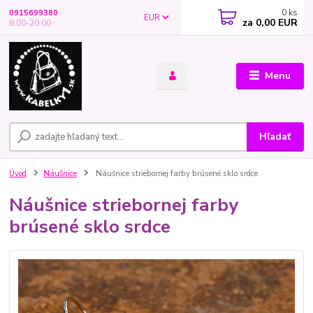
0
ks
0915699380
EUR
za
0,00 EUR
8.00-20.00
Menu
Hľadať
Úvod
Náušnice
Náušnice striebornej farby brúsené sklo srdce
Náušnice striebornej farby
brúsené sklo srdce