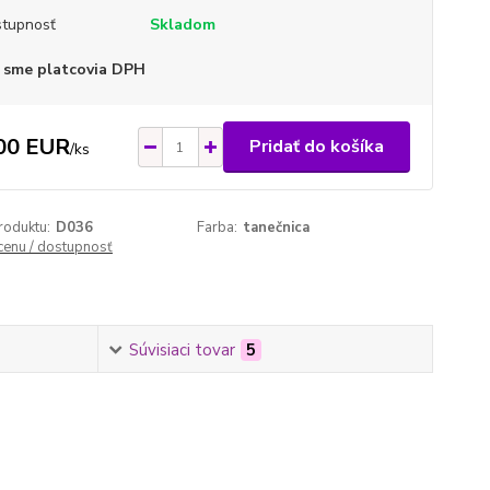
tupnosť
Skladom
 sme platcovia DPH
00 EUR
Pridať do košíka
/
ks
roduktu:
D036
Farba:
tanečnica
 cenu / dostupnosť
Súvisiaci tovar
5