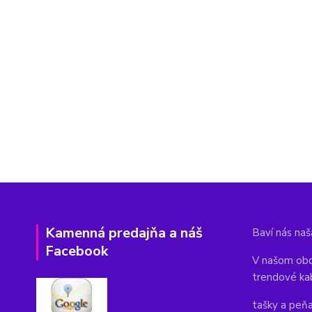
Kamenná predajňa a náš
Baví nás naša
Facebook
V našom obc
trendové ka
tašky a peň