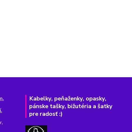
Kabelky, peňaženky, opasky,
m.
pánske tašky, bižutéria a šatky
.
pre radosť :)
r,