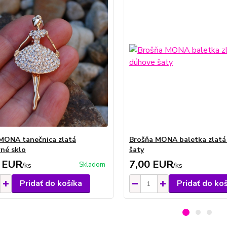
MONA tanečnica zlatá
Brošňa MONA baletka zlatá
rné sklo
šaty
 EUR
7,00 EUR
Skladom
/
ks
/
ks
Pridať do košíka
Pridať do ko