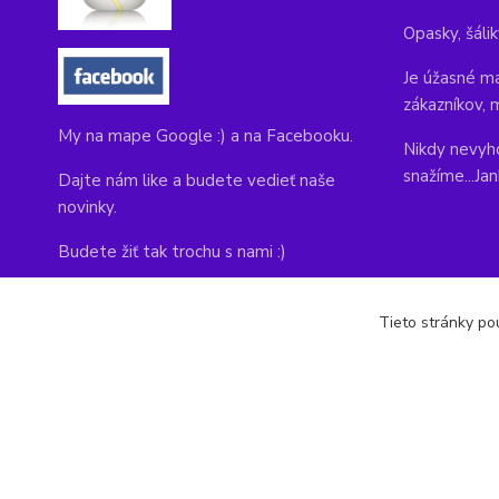
Opasky, šálik
Je úžasné ma
zákazníkov, 
My na mape Google :) a na Facebooku.
Nikdy nevyho
snažíme...Ja
Dajte nám like a budete vedieť naše
novinky.
Budete žiť tak trochu s nami :)
Adresa obchodu, tu nás môžete navštíviť:
Tieto stránky pou
Kláštorná 1, Prievidza 971 01
copyright © 2014-2022 kabelky1.sk