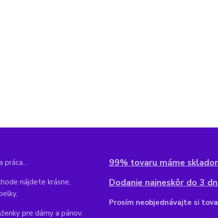
99% tovaru máme sklado
 práca...
Dodanie najneskôr do 3 dní
hode nájdete krásne,
belky,
Pr
osím neobjednávajte si tova
aženky pre dámy a pánov.