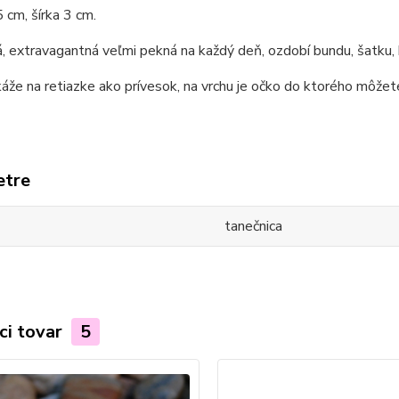
 cm, šírka 3 cm.
, extravagantná veľmi pekná na každý deň, ozdobí bundu, šatku, k
áže na retiazke ako prívesok, na vrchu je očko do ktorého môžete
etre
tanečnica
ci tovar
5