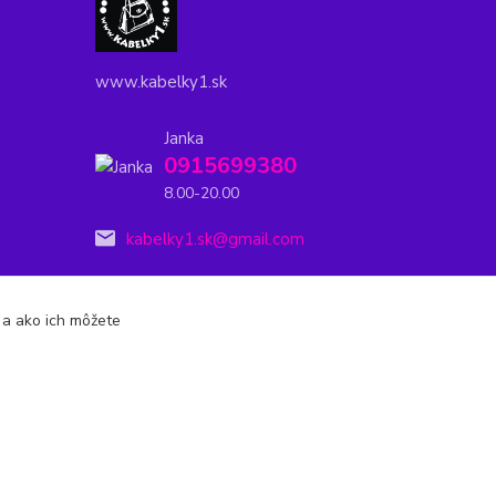
www.kabelky1.sk
Janka
0915699380
8.00-20.00
kabelky1.sk@gmail.com
s a ako ich môžete
Vytvorené na
Eshop-rychlo.sk