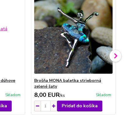
 dúhove
Brošňa MONA baletka strieborná
Br
zelené šaty
st
8,00 EUR
1
Skladom
Skladom
/
ks
šíka
Pridať do košíka