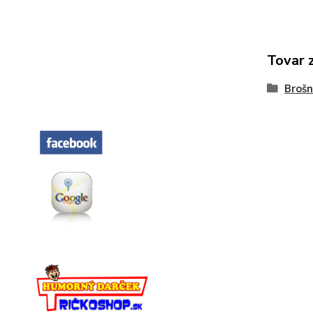
Tovar 
Broš