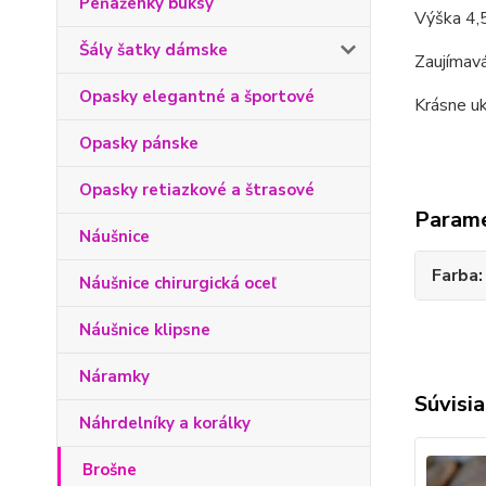
Peňaženky buksy
Výška 4,5
Šály šatky dámske
Zaujímavá
Opasky elegantné a športové
Krásne uk
Opasky pánske
Opasky retiazkové a štrasové
Param
Náušnice
Farba
Náušnice chirurgická oceľ
Náušnice klipsne
Náramky
Súvisia
Náhrdelníky a korálky
Brošne