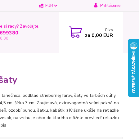
Prihlásenie
EUR
e si rady? Zavolajte.
0
ks
699380
za
0,00 EUR
0.00
šaty
 tanečnica, podklad striebornej farby, šaty vo farbách dúhy.
4,5 cm, šírka 3 cm. Zaujímavá, extravagantná veľmi pekná na
deň, ozdobí bundu, šatku, kabátik :) Krásne ukáže na retiazke
ívesok, na vrchu je očko do ktorého môžete prevliecť retiazku.
opis