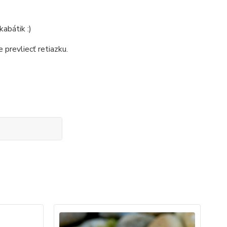
abátik :)
 prevliecť retiazku.