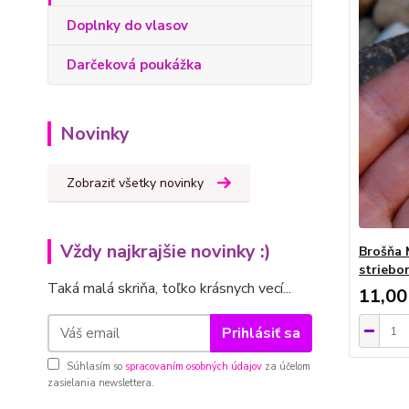
Doplnky do vlasov
Darčeková poukážka
Novinky
Zobraziť všetky novinky
Vždy najkrajšie novinky :)
Brošňa 
striebo
Taká malá skriňa, toľko krásnych vecí...
11,00
Prihlásiť sa
Súhlasím so
spracovaním osobných údajov
za účelom
zasielania newslettera.