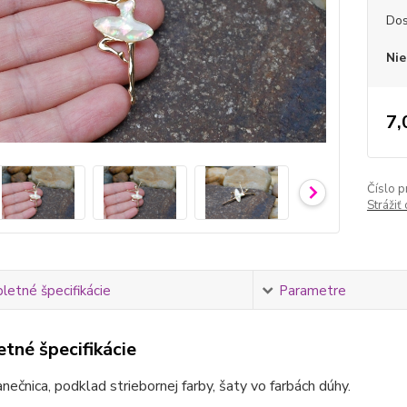
Dos
Nie
7,
Číslo p
Strážiť
etné špecifikácie
Parametre
tné špecifikácie
nečnica, podklad striebornej farby, šaty vo farbách dúhy.