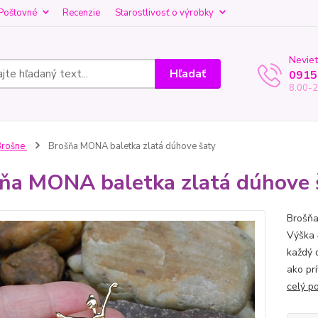
Poštovné
Recenzie
Starostlivosť o výrobky
Neviet
Hľadať
0915
8.00-2
Brošne
Brošňa MONA baletka zlatá dúhove šaty
ňa MONA baletka zlatá dúhove 
Brošňa
Výška 
každý 
ako pr
celý p