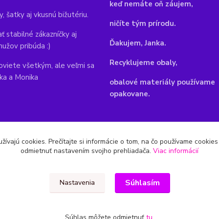
keď nemáte oň záujem,
y, šatky aj vkusnú bižutériu.
ničíte tým prírodu.
ť stabilné zákazníčky aj
Ďakujem, Janka.
mužov pribúda :)
Recyklujeme obaly,
viete všetkým, ale veľmi sa
nka a Monika
obalové materiály používame
opakovane.
žívajú cookies. Prečítajte si informácie o tom, na čo používame cookie
odmietnuť nastavením svojho prehliadača.
Viac informácií
Súhlasím
Nastavenia
Súhlas môžete odmietnuť
tu
.