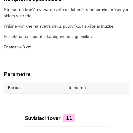
Strieborná brošňa v tvare kvetu ozdobená strieborným brúseným
sklom v strede.
Krásne vynikne na svetri, saku, pulovríku, kabáte aj blúzke.
Perfektná na zopnutie kardiganu bez gombíkov.
Priemer 4,3 cm
Parametre
Farba
strieborná
Súvisiaci tovar
11