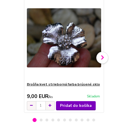
Brošňa kvet strieborná farba brúsené sklo
Brošňa kvet
9,00 EUR
9,00 EU
Skladom
/
ks
Pridať do košíka