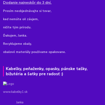
Dodanie najneskôr do 3 dní.
Pr
osím neobjednávajte si tovar,
keď nemáte oň záujem,
ničíte tým prírodu.
Ďakujem, Janka.
Recyklujeme obaly,
obalové materiály používame opakovane.
Kabelky, peňaženky, opasky, pánske tašky,
bižutéria a šatky pre radosť :)
www.kabelky1.sk
Janka