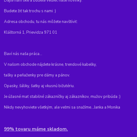
Dajte nám like a budete vedieť naše novinky.
Budete žiť tak trochu s nami :)
Adresa obchodu, tu nás môžete navštíviť:
Kláštorná 1, Prievidza 971 01
Baví nás naša práca...
V našom obchode nájdete krásne, trendové kabelky,
tašky a peňaženky pre dámy a pánov.
Opasky, šáliky, šatky aj vkusnú bižutériu.
Je úžasné mať stabilné zákazníčky aj zákazníkov, mužov pribúda :)
Nikdy nevyhoviete všetkým, ale veľmi sa snažíme...Janka a Monika
99% tovaru máme skladom.