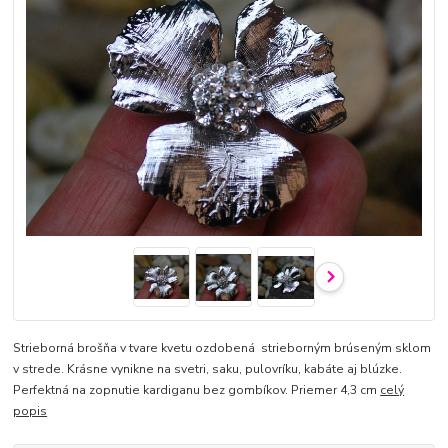
Strieborná brošňa v tvare kvetu ozdobená strieborným brúseným sklom
v strede. Krásne vynikne na svetri, saku, pulovríku, kabáte aj blúzke.
Perfektná na zopnutie kardiganu bez gombíkov. Priemer 4,3 cm
celý
popis