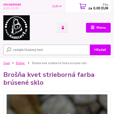
0
ks
0915699380
EUR
za
0,00 EUR
8.00-20.00
Menu
Hľadať
Úvod
Brošne
Brošňa kvet strieborná farba brúsené sklo
Brošňa kvet strieborná farba
brúsené sklo