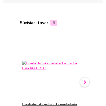
Súvisiaci tovar
4
Hnedá dámska peňaženka pracka koža
Čierna dáms