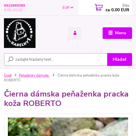
0
ks
0915699380
EUR
za
0,00 EUR
8.00-20.00
Menu
Hľadať
Úvod
Peňaženky dámske
Čierna dámska peňaženka pracka koža
ROBERTO
Čierna dámska peňaženka pracka
koža ROBERTO