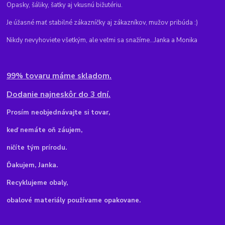
Opasky, šáliky, šatky aj vkusnú bižutériu.
Je úžasné mať stabilné zákazníčky aj zákazníkov, mužov pribúda :)
Nikdy nevyhoviete všetkým, ale veľmi sa snažíme...Janka a Monika
99% tovaru máme skladom.
Dodanie najneskôr do 3 dní.
Pr
osím neobjednávajte si tovar,
keď nemáte oň záujem,
ničíte tým prírodu.
Ďakujem, Janka.
Recyklujeme obaly,
obalové materiály používame opakovane.