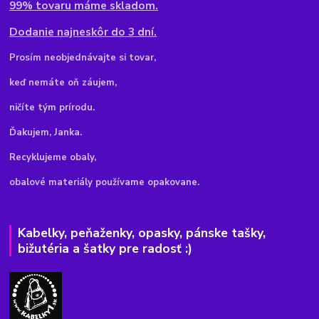
99% tovaru máme skladom.
Dodanie najneskôr do 3 dní.
Pr
osím neobjednávajte si tovar,
keď nemáte oň záujem,
ničíte tým prírodu.
Ďakujem, Janka.
Recyklujeme obaly,
obalové materiály používame opakovane.
Kabelky, peňaženky, opasky, pánske tašky,
bižutéria a šatky pre radosť :)