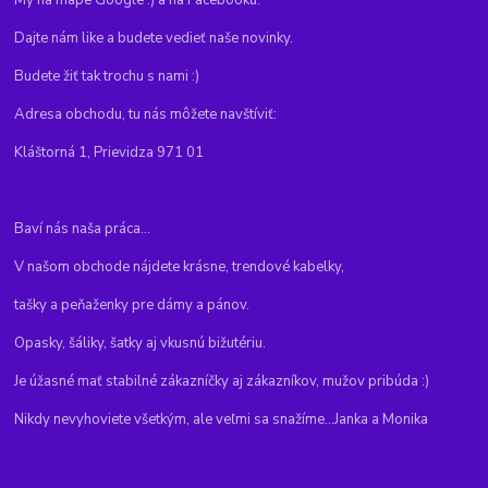
My na mape Google :) a na Facebooku.
Dajte nám like a budete vedieť naše novinky.
Budete žiť tak trochu s nami :)
Adresa obchodu, tu nás môžete navštíviť:
Kláštorná 1, Prievidza 971 01
Baví nás naša práca...
V našom obchode nájdete krásne, trendové kabelky,
tašky a peňaženky pre dámy a pánov.
Opasky, šáliky, šatky aj vkusnú bižutériu.
Je úžasné mať stabilné zákazníčky aj zákazníkov, mužov pribúda :)
Nikdy nevyhoviete všetkým, ale veľmi sa snažíme...Janka a Monika