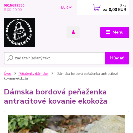
0
ks
0915699380
EUR
za
0,00 EUR
8.00-20.00
Menu
Hľadať
Úvod
Peňaženky dámske
Dámska bordová peňaženka antracitové
kovanie ekokoža
Dámska bordová peňaženka
antracitové kovanie ekokoža