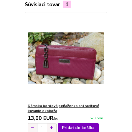
Súvisiaci tovar
1
Dámska bordová peňaženka antracitové
kovanie ekokoža
13,00 EUR
Skladom
/
ks
Pridať do košíka