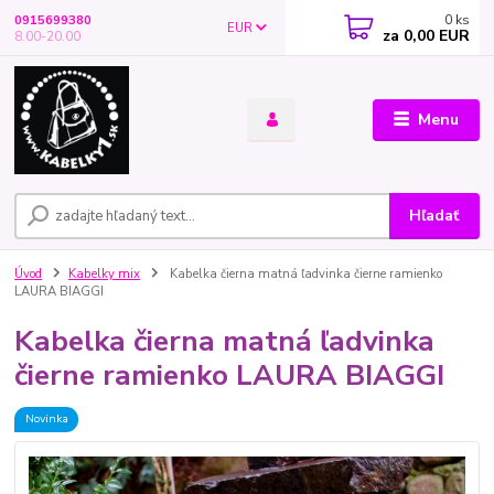
0
ks
0915699380
EUR
za
0,00 EUR
8.00-20.00
Menu
Hľadať
Úvod
Kabelky mix
Kabelka čierna matná ľadvinka čierne ramienko
LAURA BIAGGI
Kabelka čierna matná ľadvinka
čierne ramienko LAURA BIAGGI
Novinka