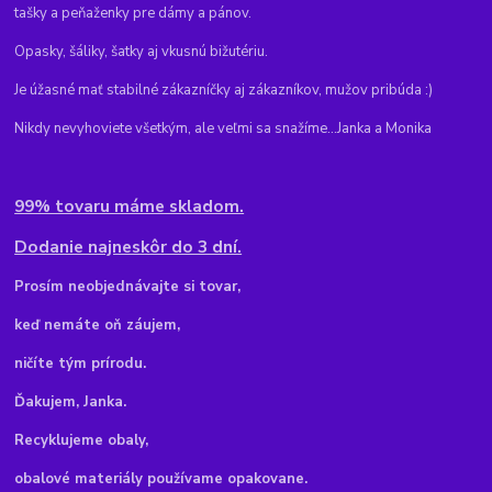
tašky a peňaženky pre dámy a pánov.
Opasky, šáliky, šatky aj vkusnú bižutériu.
Je úžasné mať stabilné zákazníčky aj zákazníkov, mužov pribúda :)
Nikdy nevyhoviete všetkým, ale veľmi sa snažíme...Janka a Monika
99% tovaru máme skladom.
Dodanie najneskôr do 3 dní.
Pr
osím neobjednávajte si tovar,
keď nemáte oň záujem,
ničíte tým prírodu.
Ďakujem, Janka.
Recyklujeme obaly,
obalové materiály používame opakovane.