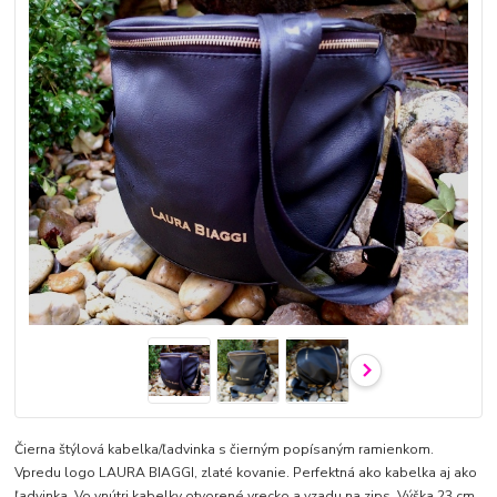
Čierna štýlová kabelka/ľadvinka s čierným popísaným ramienkom.
Vpredu logo LAURA BIAGGI, zlaté kovanie. Perfektná ako kabelka aj ako
ľadvinka. Vo vnútri kabelky otvorené vrecko a vzadu na zips. Výška 23 cm,