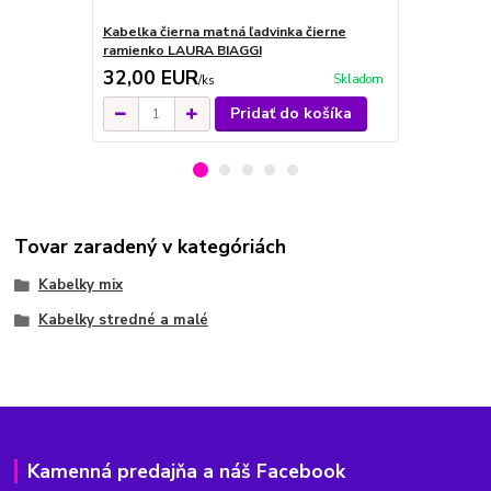
Kabelka čierna matná ľadvinka čierne
Kabelka zlat
ramienko LAURA BIAGGI
lemovanie 
32,00 EUR
34,00 E
Skladom
/
ks
Pridať do košíka
Tovar zaradený v kategóriách
Kabelky mix
Kabelky stredné a malé
Kamenná predajňa a náš Facebook