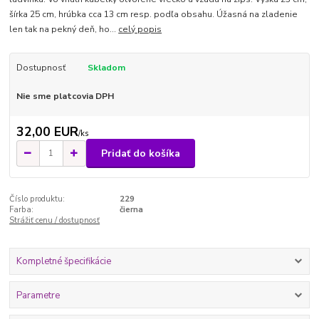
šírka 25 cm, hrúbka cca 13 cm resp. podľa obsahu. Úžasná na zladenie
len tak na pekný deň, ho...
celý popis
Dostupnosť
Skladom
Nie sme platcovia DPH
32,00 EUR
/
ks
Pridať do košíka
Číslo produktu:
229
Farba:
čierna
Strážiť cenu / dostupnosť
Kompletné špecifikácie
Parametre