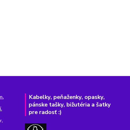
Kabelky, peňaženky, opasky,
m.
pánske tašky, bižutéria a šatky
.
pre radosť :)
r,