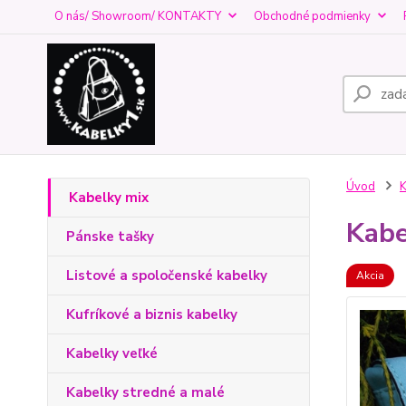
O nás/ Showroom/ KONTAKTY
Obchodné podmienky
Úvod
K
Kabelky mix
Kabe
Pánske tašky
Listové a spoločenské kabelky
Akcia
Kufríkové a biznis kabelky
Kabelky veľké
Kabelky stredné a malé