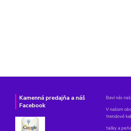
Kamenná predajňa a náš
Baví nás naša
Facebook
V našom obc
trendové ka
tašky a peň