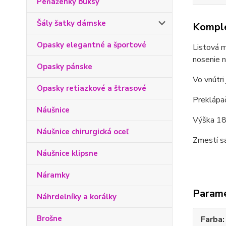
Peňaženky buksy
Šály šatky dámske
Komple
Opasky elegantné a športové
Listová m
nosenie n
Opasky pánske
Vo vnútri
Opasky retiazkové a štrasové
Preklápač
Náušnice
Výška 18 
Náušnice chirurgická oceľ
Zmestí sa
Náušnice klipsne
Náramky
Param
Náhrdelníky a korálky
Brošne
Farba