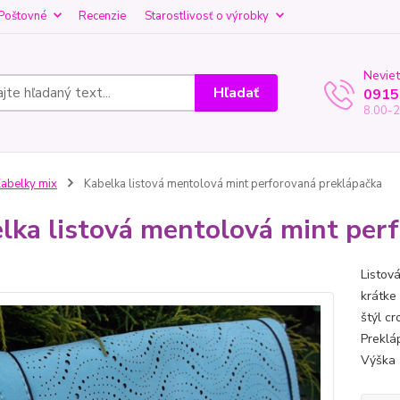
Poštovné
Recenzie
Starostlivosť o výrobky
Neviet
Hľadať
0915
8.00-2
abelky mix
Kabelka listová mentolová mint perforovaná preklápačka
lka listová mentolová mint per
Listov
krátke
štýl c
Preklá
Výška 