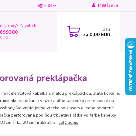
Prihlásenie
EUR
e si rady? Zavolajte.
0
ks
699380
za
0,00 EUR
0.00
forovaná preklápačka
á mint mentolová kabelka s malou preklápačkou, zlaté kovanie,
 ramienko na držanie v ruke a dlhé ramienko pre nosenie na
rossbody. Vo vnútri jedno vrecko so zipsom a jedno otvorené.
pačka perforovaná pod ňou trblietavá látka vo farbe kabelky.
18 cm šírka 28 cm hrúbka1,5...
celý popis