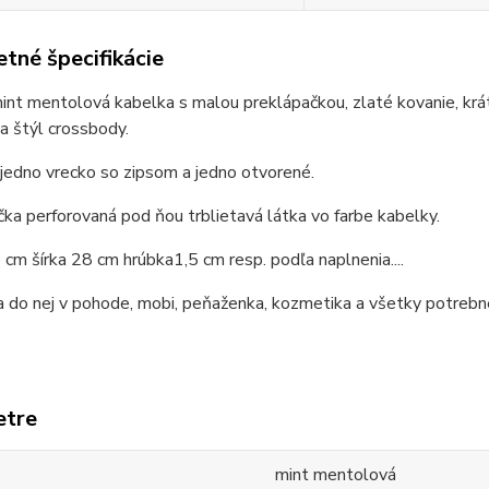
tné špecifikácie
int mentolová kabelka s malou preklápačkou, zlaté kovanie, krát
a štýl crossbody.
 jedno vrecko so zipsom a jedno otvorené.
ka perforovaná pod ňou trblietavá látka vo farbe kabelky.
cm šírka 28 cm hrúbka1,5 cm resp. podľa naplnenia....
 do nej v pohode, mobi, peňaženka, kozmetika a všetky potrebn
etre
mint mentolová