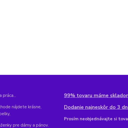
99% tovaru máme sklado
 práca...
Dodanie najneskôr do 3 dní
hode nájdete krásne,
belky,
Pr
osím neobjednávajte si tova
aženky pre dámy a pánov.