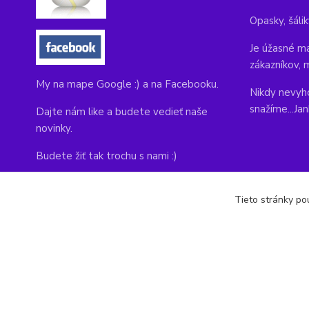
Opasky, šálik
Je úžasné ma
zákazníkov, 
My na mape Google :) a na Facebooku.
Nikdy nevyho
snažíme...Ja
Dajte nám like a budete vedieť naše
novinky.
Budete žiť tak trochu s nami :)
Adresa obchodu, tu nás môžete navštíviť:
Tieto stránky pou
Kláštorná 1, Prievidza 971 01
copyright © 2014-2022 kabelky1.sk