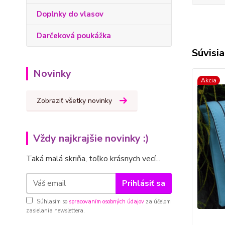
Doplnky do vlasov
Darčeková poukážka
Súvisia
Novinky
Akcia
Zobraziť všetky novinky
Vždy najkrajšie novinky :)
Taká malá skriňa, toľko krásnych vecí...
Prihlásiť sa
Súhlasím so
spracovaním osobných údajov
za účelom
zasielania newslettera.