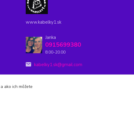
www.kabelky1.sk
Janka
0915699380
8.00-20.00
kabelky1.sk@gmail.com
s a ako ich môžete
Vytvorené na
Eshop-rychlo.sk