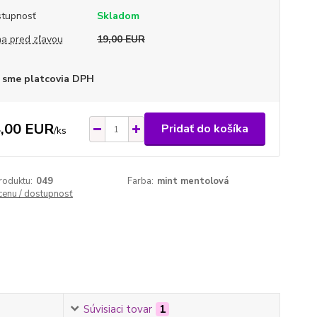
tupnosť
Skladom
a pred zľavou
19,00 EUR
 sme platcovia DPH
,00 EUR
Pridať do košíka
/
ks
roduktu:
049
Farba:
mint mentolová
 cenu / dostupnosť
Súvisiaci tovar
1