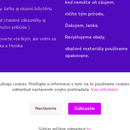
keď nemáte oň záujem,
y, šatky aj vkusnú bižutériu.
ničíte tým prírodu.
ť stabilné zákazníčky aj
Ďakujem, Janka.
mužov pribúda :)
Recyklujeme obaly,
viete všetkým, ale veľmi sa
nka a Monika
obalové materiály používame
opakovane.
žívajú cookies. Prečítajte si informácie o tom, na čo používame cookie
odmietnuť nastavením svojho prehliadača.
Viac informácií
Súhlasím
Nastavenia
Súhlas môžete odmietnuť
tu
.