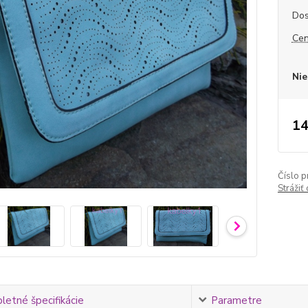
Dos
Cen
Nie
14
Číslo p
Strážiť
etné špecifikácie
Parametre