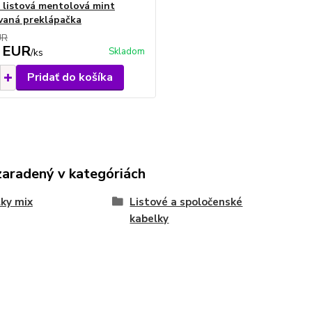
 listová mentolová mint
vaná preklápačka
UR
 EUR
Skladom
/
ks
Pridať do košíka
zaradený v kategóriách
ky mix
Listové a spoločenské
kabelky