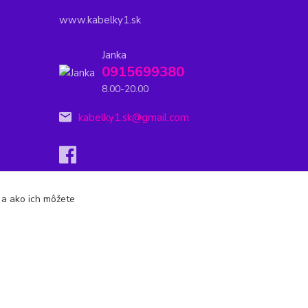
www.kabelky1.sk
Janka
0915699380
8.00-20.00
kabelky1.sk@gmail.com
s a ako ich môžete
Vytvorené na
Eshop-rychlo.sk