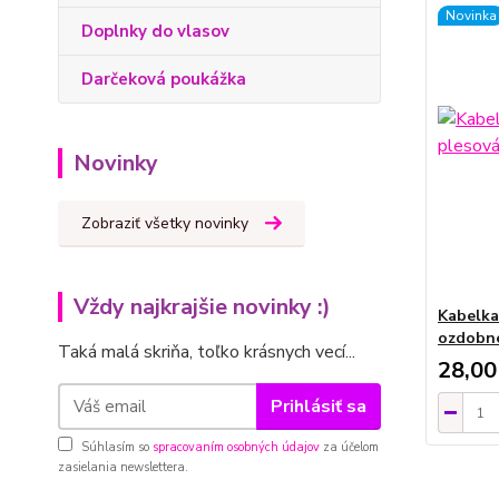
Novinka
Doplnky do vlasov
Darčeková poukážka
Novinky
Zobraziť všetky novinky
Vždy najkrajšie novinky :)
Kabelka
ozdobné
Taká malá skriňa, toľko krásnych vecí...
28,00
Prihlásiť sa
Súhlasím so
spracovaním osobných údajov
za účelom
zasielania newslettera.