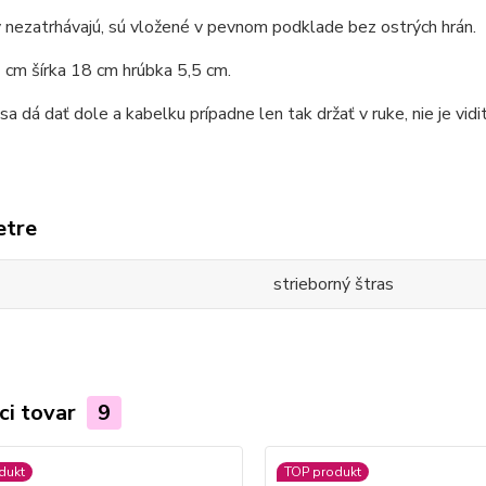
nezatrhávajú, sú vložené v pevnom podklade bez ostrých hrán.
 cm šírka 18 cm hrúbka 5,5 cm.
sa dá dať dole a kabelku prípadne len tak držať v ruke, nie je vid
etre
strieborný štras
ci tovar
9
dukt
TOP produkt