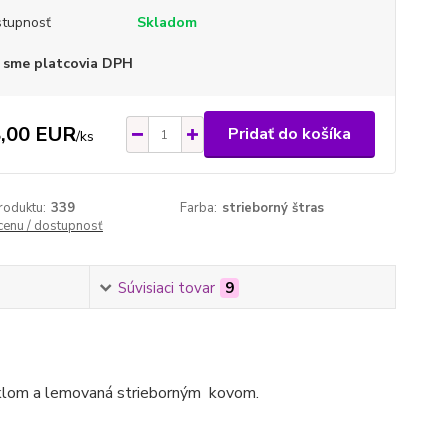
tupnosť
Skladom
 sme platcovia DPH
,00 EUR
Pridať do košíka
/
ks
roduktu:
339
Farba:
strieborný štras
 cenu / dostupnosť
Súvisiaci tovar
9
sklom a lemovaná strieborným kovom.