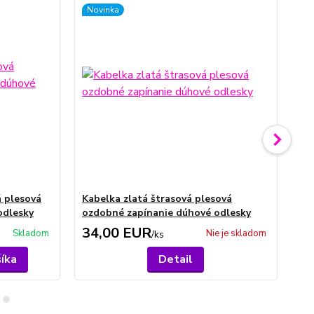
Novinka
á plesová
Kabelka zlatá štrasová plesová
Ka
odlesky
ozdobné zapínanie dúhové odlesky
oz
34,00 EUR
3
Skladom
Nie je skladom
/
ks
šíka
Detail