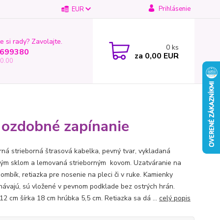
Prihlásenie
EUR
e si rady? Zavolajte.
0
ks
699380
za
0,00 EUR
0.00
 ozdobné zapínanie
ná strieborná štrasová kabelka, pevný tvar, vykladaná
ým sklom a lemovaná strieborným kovom. Uzatváranie na
ombík, retiazka pre nosenie na pleci či v ruke. Kamienky
hávajú, sú vložené v pevnom podklade bez ostrých hrán.
12 cm šírka 18 cm hrúbka 5,5 cm. Retiazka sa dá ...
celý popis