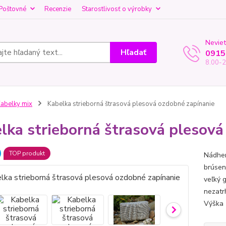
Poštovné
Recenzie
Starostlivosť o výrobky
Neviet
Hľadať
0915
8.00-2
abelky mix
Kabelka strieborná štrasová plesová ozdobné zapínanie
lka strieborná štrasová plesová
TOP produkt
Nádher
brúsen
veľký g
nezatr
Výška 