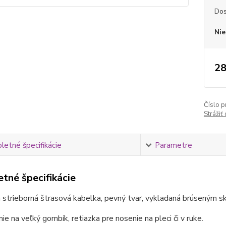
Dos
Nie
28
Číslo p
Strážiť
etné špecifikácie
Parametre
tné špecifikácie
 strieborná štrasová kabelka, pevný tvar, vykladaná brúseným 
ie na veľký gombík, retiazka pre nosenie na pleci či v ruke.