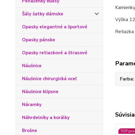
Peňaženky buksy
Kamienky 
Šály šatky dámske
Výška 12
Opasky elegantné a športové
Retiazka 
Opasky pánske
Opasky retiazkové a štrasové
Param
Náušnice
Náušnice chirurgická oceľ
Farba
Náušnice klipsne
Náramky
Súvisia
Náhrdelníky a korálky
Brošne
TOP pro