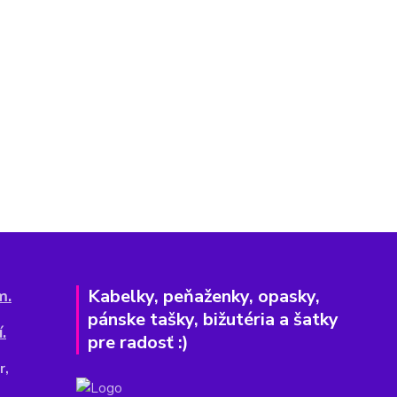
Kabelky, peňaženky, opasky,
m.
pánske tašky, bižutéria a šatky
.
pre radosť :)
r,