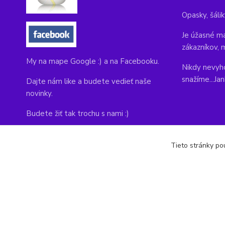
Opasky, šálik
Je úžasné ma
zákazníkov, 
My na mape Google :) a na Facebooku.
Nikdy nevyho
snažíme...Ja
Dajte nám like a budete vedieť naše
novinky.
Budete žiť tak trochu s nami :)
Adresa obchodu, tu nás môžete navštíviť:
Tieto stránky pou
Kláštorná 1, Prievidza 971 01
copyright © 2014-2022 kabelky1.sk