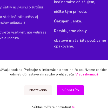
keď nemáte oň záujem,
y, šatky aj vkusnú bižutériu.
ničíte tým prírodu.
ť stabilné zákazníčky aj
Ďakujem, Janka.
mužov pribúda :)
Recyklujeme obaly,
viete všetkým, ale veľmi sa
nka a Monika
obalové materiály používame
opakovane.
žívajú cookies. Prečítajte si informácie o tom, na čo používame cookie
odmietnuť nastavením svojho prehliadača.
Viac informácií
Súhlasím
Nastavenia
Súhlas môžete odmietnuť
tu
.