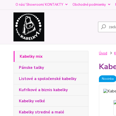
O nás/ Showroom/ KONTAKTY
Obchodné podmienky
Úvod
K
Kabelky mix
Kabe
Pánske tašky
Listové a spoločenské kabelky
Novinka
Kufríkové a biznis kabelky
Kabelky veľké
Kabelky stredné a malé