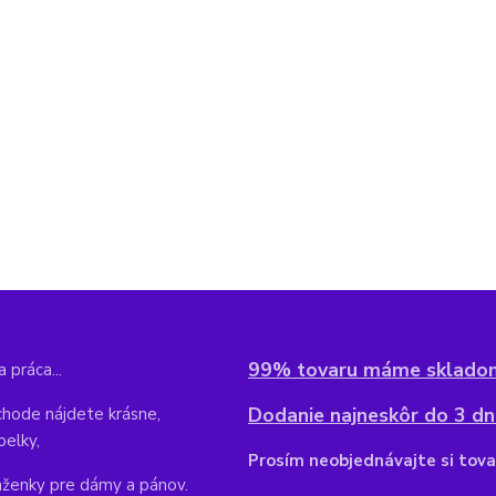
99% tovaru máme sklado
 práca...
Dodanie najneskôr do 3 dní
hode nájdete krásne,
belky,
Pr
osím neobjednávajte si tova
aženky pre dámy a pánov.