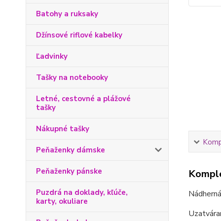
Batohy a ruksaky
Džínsové riflové kabelky
Ľadvinky
Tašky na notebooky
Letné, cestovné a plážové
tašky
Nákupné tašky
Kompl
Peňaženky dámske
Peňaženky pánske
Komple
Puzdrá na doklady, kľúče,
Nádherná
karty, okuliare
Uzatváran