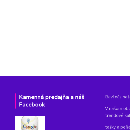
Kamenná predajňa a náš
Baví nás naša
Facebook
V našom obc
trendové ka
tašky a peň