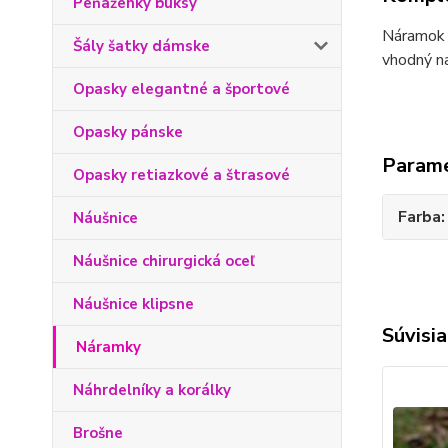
Peňaženky buksy
Náramok č
Šály šatky dámske
vhodný na
Opasky elegantné a športové
Opasky pánske
Param
Opasky retiazkové a štrasové
Farba
Náušnice
Náušnice chirurgická oceľ
Náušnice klipsne
Súvisia
Náramky
Náhrdelníky a korálky
Brošne