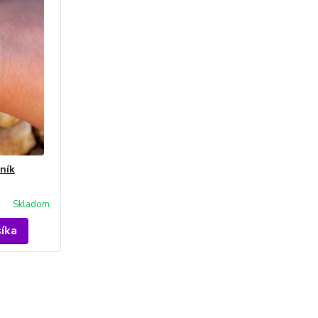
ník
Skladom
šíka