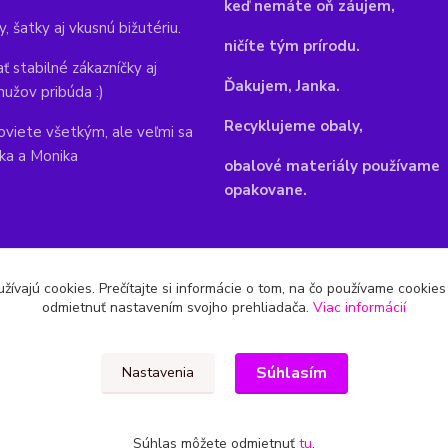
keď nemáte oň záujem,
y, šatky aj vkusnú bižutériu.
ničíte tým prírodu.
ť stabilné zákazníčky aj
Ďakujem, Janka.
mužov pribúda :)
Recyklujeme obaly,
viete všetkým, ale veľmi sa
nka a Monika
obalové materiály používame
opakovane.
žívajú cookies. Prečítajte si informácie o tom, na čo používame cookie
odmietnuť nastavením svojho prehliadača.
Viac informácií
Súhlasím
Nastavenia
Súhlas môžete odmietnuť
tu
.