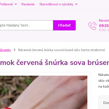
Poštovné
Recenzie
Starostlivosť o výrobky
Neviet
Hľadať
0915
8.00-2
Náramky
Náramok červená šnúrka sova brúsené sklo čierne strieborné
mok červená šnúrka sova brúsené
Náramo
sklo st
na kaž
Dos