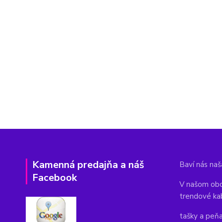
Kamenná predajňa a náš
Baví nás naša
Facebook
V našom obc
trendové ka
tašky a peň