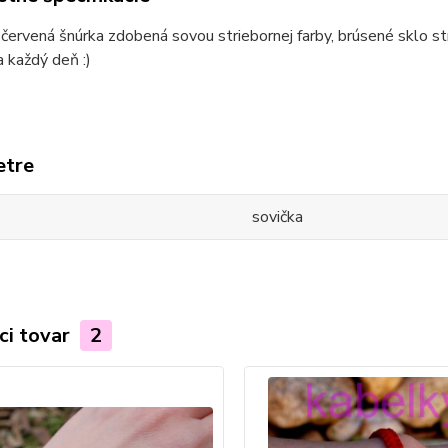
ervená šnúrka zdobená sovou striebornej farby, brúsené sklo strie
 každý deň :)
etre
sovička
ci tovar
2