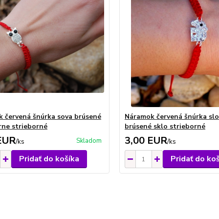
 červená šnúrka sova brúsené
Náramok červená šnúrka slo
erne strieborné
brúsené sklo strieborné
EUR
3,00 EUR
Skladom
/
ks
/
ks
Pridať do košíka
Pridať do ko