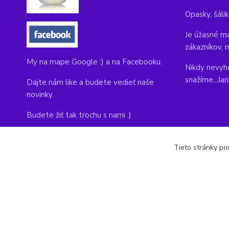
Opasky, šálik
Je úžasné ma
zákazníkov, 
My na mape Google :) a na Facebooku.
Nikdy nevyho
snažíme...Ja
Dajte nám like a budete vedieť naše
novinky.
Budete žiť tak trochu s nami :)
Adresa obchodu, tu nás môžete navštíviť:
Tieto stránky pou
Kláštorná 1, Prievidza 971 01
copyright © 2014-2022 kabelky1.sk