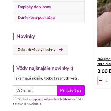
Doplnky do vlasov
Darčeková poukážka
Novinky
Zobraziť všetky novinky
Náramok
sklo či
Vždy najkrajšie novinky :)
3,00 
Taká malá skriňa, toľko krásnych vecí...
Prihlásiť sa
Súhlasím so
spracovaním osobných údajov
za účelom
zasielania newslettera.