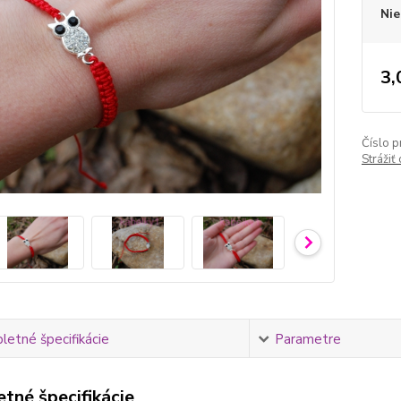
Nie
3,
Číslo p
Strážiť
etné špecifikácie
Parametre
tné špecifikácie