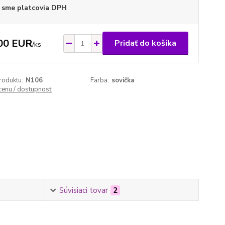
 sme platcovia DPH
00 EUR
Pridať do košíka
/
ks
roduktu:
N106
Farba:
sovička
 cenu / dostupnosť
Súvisiaci tovar
2