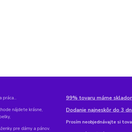
99% tovaru máme sklado
 práca...
Dodanie najneskôr do 3 dní
hode nájdete krásne,
belky,
Pr
osím neobjednávajte si tova
aženky pre dámy a pánov.