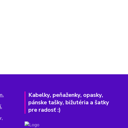
Kabelky, peňaženky, opasky,
m.
pánske tašky, bižutéria a šatky
.
pre radosť :)
r,