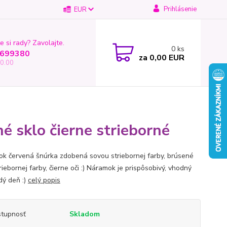
Prihlásenie
EUR
e si rady? Zavolajte.
0
ks
699380
za
0,00 EUR
0.00
 sklo čierne strieborné
k červená šnúrka zdobená sovou striebornej farby, brúsené
riebornej farby, čierne oči :) Náramok je prispôsobivý, vhodný
dý deň :)
celý popis
tupnosť
Skladom