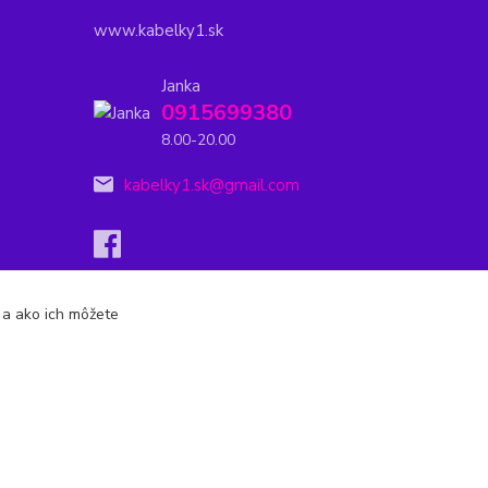
www.kabelky1.sk
Janka
0915699380
8.00-20.00
kabelky1.sk@gmail.com
s a ako ich môžete
Vytvorené na
Eshop-rychlo.sk