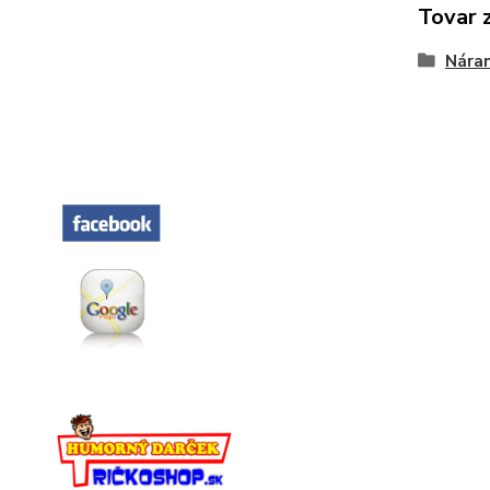
Tovar 
Nára