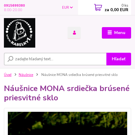
0
ks
0915699380
EUR
za
0,00 EUR
8.00-20.00
Menu
Hľadať
Úvod
Náušnice
Náušnice MONA srdiečka brúsené priesvitné sklo
Náušnice MONA srdiečka brúsené
priesvitné sklo