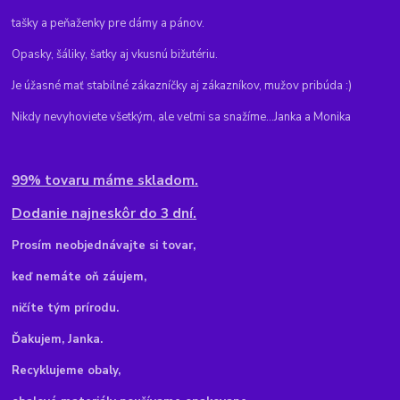
tašky a peňaženky pre dámy a pánov.
Opasky, šáliky, šatky aj vkusnú bižutériu.
Je úžasné mať stabilné zákazníčky aj zákazníkov, mužov pribúda :)
Nikdy nevyhoviete všetkým, ale veľmi sa snažíme...Janka a Monika
99% tovaru máme skladom.
Dodanie najneskôr do 3 dní.
Pr
osím neobjednávajte si tovar,
keď nemáte oň záujem,
ničíte tým prírodu.
Ďakujem, Janka.
Recyklujeme obaly,