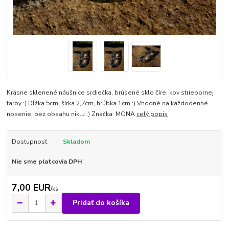
Krásne sklenené náušnice srdiečka, brúsené sklo číre, kov striebornej
farby :) Dĺžka 5cm, šírka 2,7cm, hrúbka 1cm :) Vhodné na každodenné
nosenie, bez obsahu niklu :) Značka: MONA
celý popis
Dostupnosť
Skladom
Nie sme platcovia DPH
7,00 EUR
/
ks
Pridať do košíka