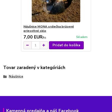
Náušnice MONA srdiečka brúsené
priesvitné sklo
7,00 EUR
Skladom
/
ks
Pridať do košíka
Tovar zaradený v kategóriách
Náušnice
Kamenná predajňa a náš Facebook