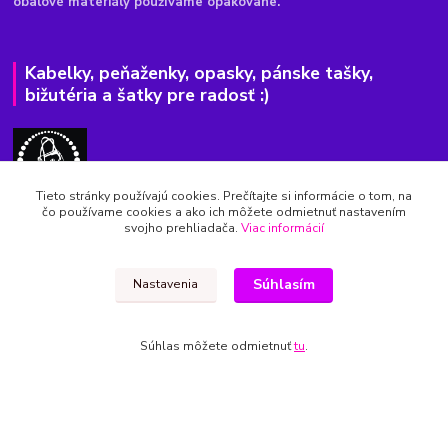
obalové materiály používame opakovane.
Kabelky, peňaženky, opasky, pánske tašky,
bižutéria a šatky pre radosť :)
Tieto stránky používajú cookies. Prečítajte si informácie o tom, na
čo používame cookies a ako ich môžete odmietnuť nastavením
www.kabelky1.sk
svojho prehliadača.
Viac informácií
Janka
0915699380
Súhlasím
Nastavenia
8.00-20.00
kabelky1.sk@gmail.com
Súhlas môžete odmietnuť
tu
.