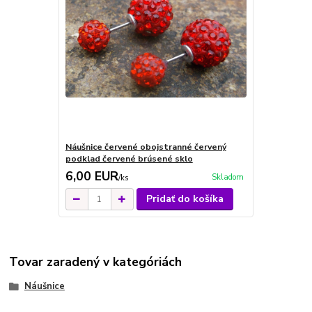
Náušnice červené obojstranné červený
podklad červené brúsené sklo
6,00 EUR
Skladom
/
ks
Pridať do košíka
Tovar zaradený v kategóriách
Náušnice