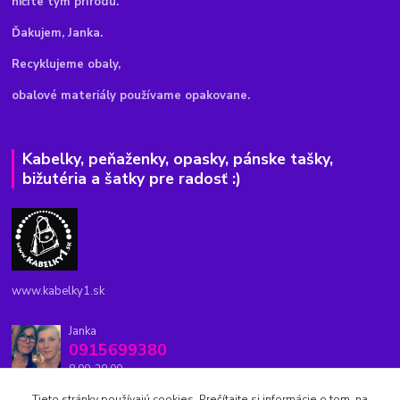
ničíte tým prírodu.
Ďakujem, Janka.
Recyklujeme obaly,
obalové materiály používame opakovane.
Kabelky, peňaženky, opasky, pánske tašky,
bižutéria a šatky pre radosť :)
www.kabelky1.sk
Janka
0915699380
8.00-20.00
Tieto stránky používajú cookies. Prečítajte si informácie o tom, na