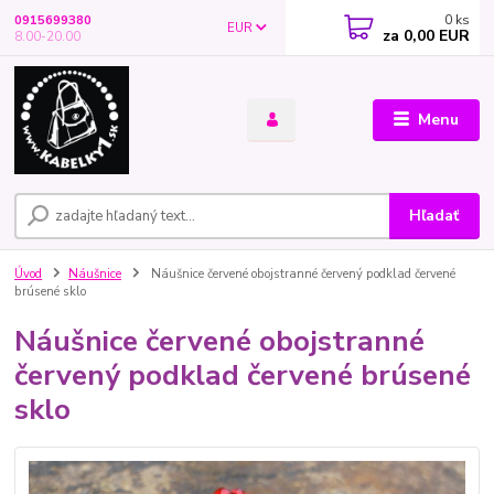
0
ks
0915699380
EUR
za
0,00 EUR
8.00-20.00
Menu
Hľadať
Úvod
Náušnice
Náušnice červené obojstranné červený podklad červené
brúsené sklo
Náušnice červené obojstranné
červený podklad červené brúsené
sklo