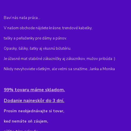
Baví nás naša práca...
V našom obchode nájdete krásne, trendové kabelky,
tašky a peňaženky pre dámy a pánov.
Opasky, šáliky, šatky aj vkusnú bižutériu.
Je úžasné mať stabilné zákazníčky aj zákazníkov, mužov pribúda :)
Nikdy nevyhoviete všetkým, ale veľmi sa snažíme...Janka a Monika
99% tovaru máme skladom.
Dodanie najneskôr do 3 dní.
Pr
osím neobjednávajte si tovar,
keď nemáte oň záujem,