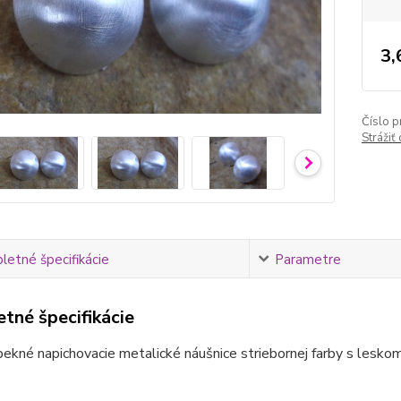
3,
Číslo p
Strážiť
etné špecifikácie
Parametre
tné špecifikácie
ekné napichovacie metalické náušnice striebornej farby s leskom