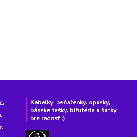
Kabelky, peňaženky, opasky,
m.
pánske tašky, bižutéria a šatky
.
pre radosť :)
r,