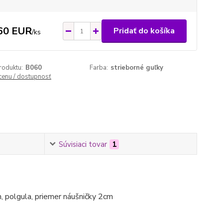
60 EUR
Pridať do košíka
/
ks
roduktu:
B060
Farba:
strieborné guľky
 cenu / dostupnosť
Súvisiaci tovar
1
, polgula, priemer náušničky 2cm