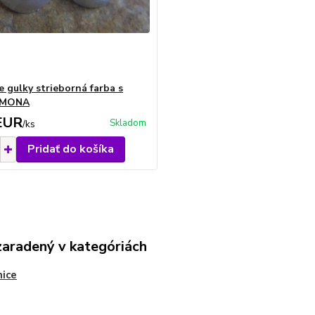
e gulky strieborná farba s
 MONA
EUR
Skladom
/
ks
Pridať do košíka
zaradený v kategóriách
ice