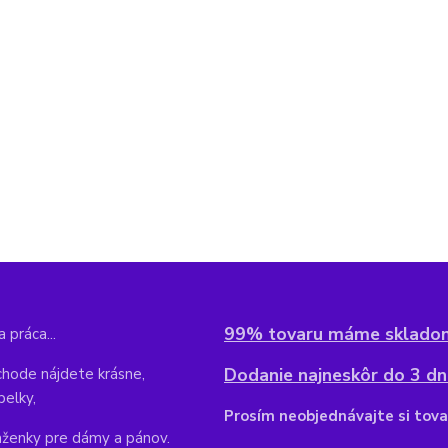
99% tovaru máme sklado
 práca...
Dodanie najneskôr do 3 dní
hode nájdete krásne,
belky,
Pr
osím neobjednávajte si tova
aženky pre dámy a pánov.