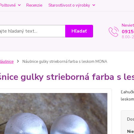
Poštovné
Recenzie
Starostlivosť o výrobky
Neviet
Hľadať
0915
8.00-2
áušnice
Náušnice gulky strieborná farba s leskom MONA
nice gulky strieborná farba s
Ľahučk
leskom
Dos
Nie