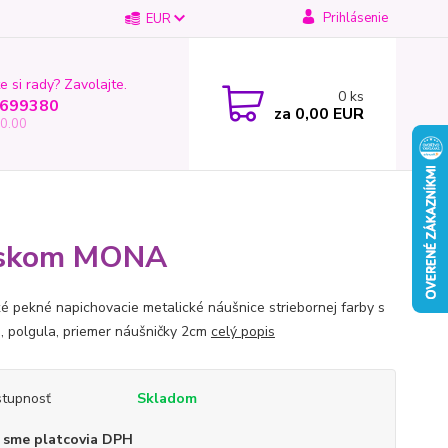
Prihlásenie
EUR
e si rady? Zavolajte.
0
ks
699380
za
0,00 EUR
0.00
 leskom MONA
é pekné napichovacie metalické náušnice striebornej farby s
, polgula, priemer náušničky 2cm
celý popis
tupnosť
Skladom
 sme platcovia DPH