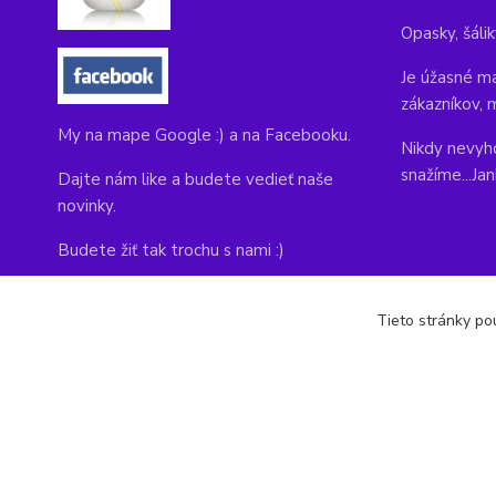
Opasky, šálik
Je úžasné ma
zákazníkov, 
My na mape Google :) a na Facebooku.
Nikdy nevyho
snažíme...Ja
Dajte nám like a budete vedieť naše
novinky.
Budete žiť tak trochu s nami :)
Adresa obchodu, tu nás môžete navštíviť:
Tieto stránky pou
Kláštorná 1, Prievidza 971 01
copyright © 2014-2022 kabelky1.sk