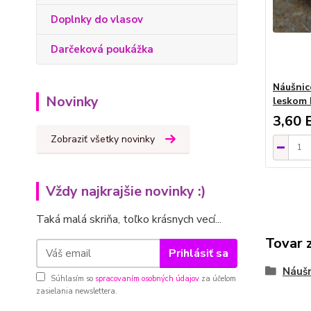
Doplnky do vlasov
Darčeková poukážka
Náušnic
Novinky
leskom
3,60 
Zobraziť všetky novinky
Vždy najkrajšie novinky :)
Taká malá skriňa, toľko krásnych vecí...
Tovar 
Prihlásiť sa
Náušn
Súhlasím so
spracovaním osobných údajov
za účelom
zasielania newslettera.