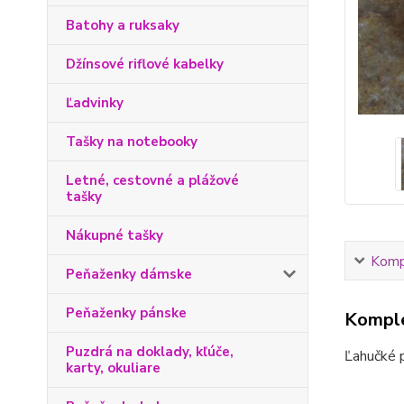
Batohy a ruksaky
Džínsové riflové kabelky
Ľadvinky
Tašky na notebooky
Letné, cestovné a plážové
tašky
Nákupné tašky
Kompl
Peňaženky dámske
Peňaženky pánske
Komple
Puzdrá na doklady, kľúče,
Ľahučké p
karty, okuliare