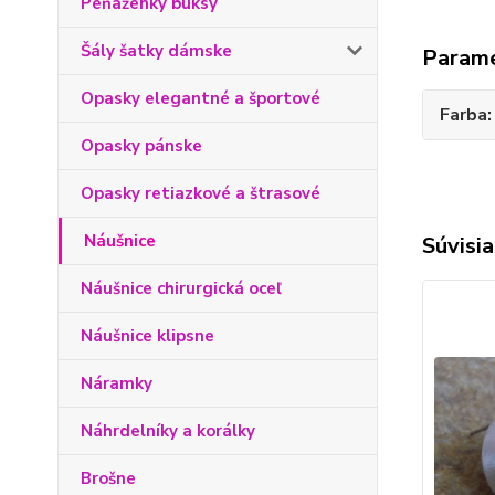
Peňaženky buksy
Šály šatky dámske
Param
Opasky elegantné a športové
Farba
Opasky pánske
Opasky retiazkové a štrasové
Náušnice
Súvisia
Náušnice chirurgická oceľ
Náušnice klipsne
Náramky
Náhrdelníky a korálky
Brošne