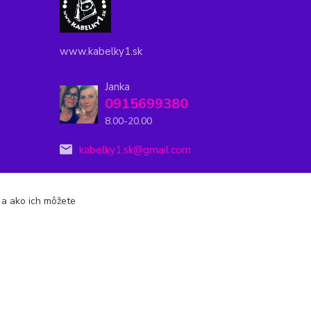
www.kabelky1.sk
Janka
0915699380
8.00-20.00
kabelky1.sk@gmail.com
s a ako ich môžete
Vytvorené na
Eshop-rychlo.sk