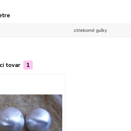
etre
strieborné guľky
ci tovar
1