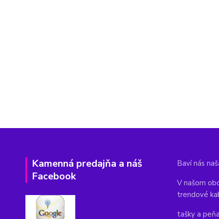
Kamenná predajňa a náš
Baví nás naša
Facebook
V našom obc
trendové ka
tašky a peň