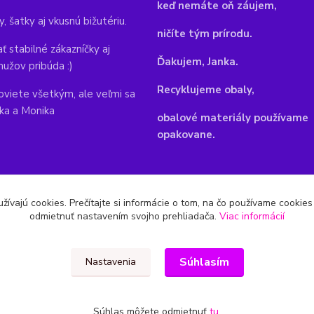
keď nemáte oň záujem,
y, šatky aj vkusnú bižutériu.
ničíte tým prírodu.
ť stabilné zákazníčky aj
Ďakujem, Janka.
mužov pribúda :)
Recyklujeme obaly,
viete všetkým, ale veľmi sa
nka a Monika
obalové materiály používame
opakovane.
žívajú cookies. Prečítajte si informácie o tom, na čo používame cookie
odmietnuť nastavením svojho prehliadača.
Viac informácií
Súhlasím
Nastavenia
Súhlas môžete odmietnuť
tu
.