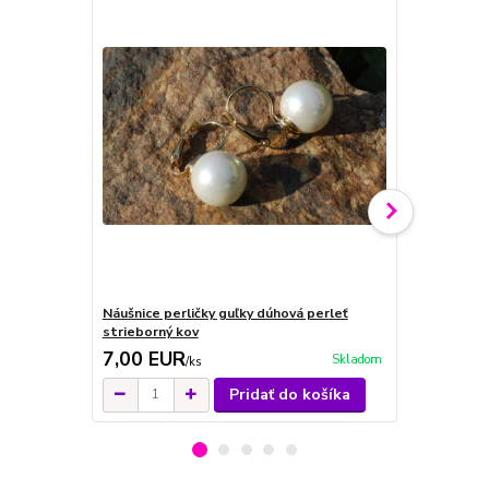
Náušnice perličky guľky dúhová perleť
Náušnice per
strieborný kov
7,00 EUR
4,00 EU
Skladom
/
ks
Pridať do košíka