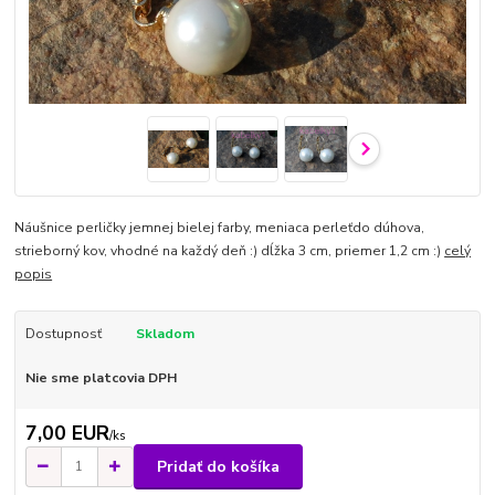
Náušnice perličky jemnej bielej farby, meniaca perleťdo dúhova,
strieborný kov, vhodné na každý deň :) dĺžka 3 cm, priemer 1,2 cm :)
celý
popis
Dostupnosť
Skladom
Nie sme platcovia DPH
7,00 EUR
/
ks
Pridať do košíka