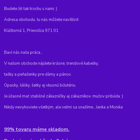
Budete žiť tak trochu s nami :)
Adresa obchodu, tu nás môžete navštíviť:
Kláštorná 1, Prievidza 971 01
Baví nás naša práca...
V našom obchode nájdete krásne, trendové kabelky,
tašky a peňaženky pre dámy a pánov.
Opasky, šáliky, šatky aj vkusnú bižutériu.
Je úžasné mať stabilné zákazníčky aj zákazníkov, mužov pribúda :)
Nikdy nevyhoviete všetkým, ale veľmi sa snažíme...Janka a Monika
99% tovaru máme skladom.