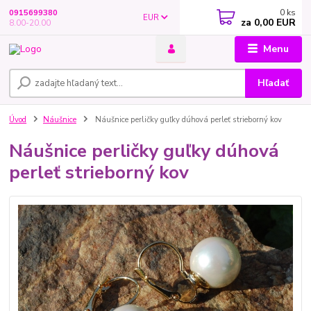
0
ks
0915699380
EUR
za
0,00 EUR
8.00-20.00
Menu
Hľadať
Úvod
Náušnice
Náušnice perličky guľky dúhová perleť strieborný kov
Náušnice perličky guľky dúhová
perleť strieborný kov