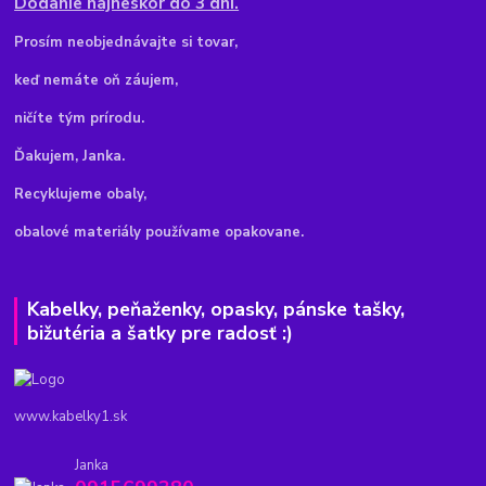
Dodanie najneskôr do 3 dní.
Pr
osím neobjednávajte si tovar,
keď nemáte oň záujem,
ničíte tým prírodu.
Ďakujem, Janka.
Recyklujeme obaly,
obalové materiály používame opakovane.
Kabelky, peňaženky, opasky, pánske tašky,
bižutéria a šatky pre radosť :)
www.kabelky1.sk
Janka