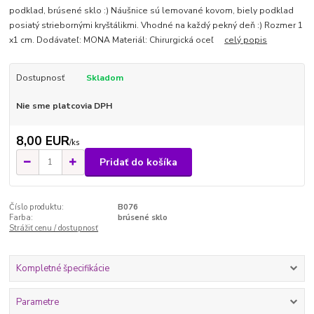
podklad, brúsené sklo :) Náušnice sú lemované kovom, biely podklad
posiatý striebornými kryštálikmi. Vhodné na každý pekný deň :) Rozmer 1
x1 cm. Dodávateľ: MONA Materiál: Chirurgická oceľ
celý popis
Dostupnosť
Skladom
Nie sme platcovia DPH
8,00 EUR
/
ks
Pridať do košíka
Číslo produktu:
B076
Farba:
brúsené sklo
Strážiť cenu / dostupnosť
Kompletné špecifikácie
Parametre