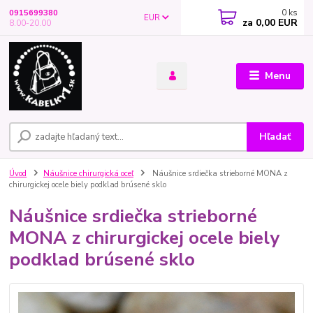
0
ks
0915699380
EUR
za
0,00 EUR
8.00-20.00
Menu
Hľadať
Úvod
Náušnice chirurgická oceľ
Náušnice srdiečka strieborné MONA z
chirurgickej ocele biely podklad brúsené sklo
Náušnice srdiečka strieborné
MONA z chirurgickej ocele biely
podklad brúsené sklo