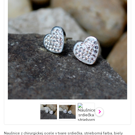
Naušnice z chirurgickej ocele v tvare srdiečka, strieborná farba, biely