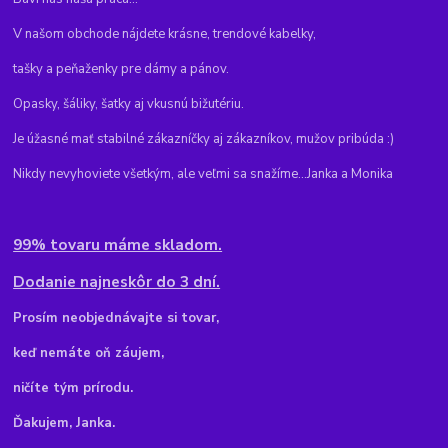
V našom obchode nájdete krásne, trendové kabelky,
tašky a peňaženky pre dámy a pánov.
Opasky, šáliky, šatky aj vkusnú bižutériu.
Je úžasné mať stabilné zákazníčky aj zákazníkov, mužov pribúda :)
Nikdy nevyhoviete všetkým, ale veľmi sa snažíme...Janka a Monika
99% tovaru máme skladom.
Dodanie najneskôr do 3 dní.
Pr
osím neobjednávajte si tovar,
keď nemáte oň záujem,
ničíte tým prírodu.
Ďakujem, Janka.