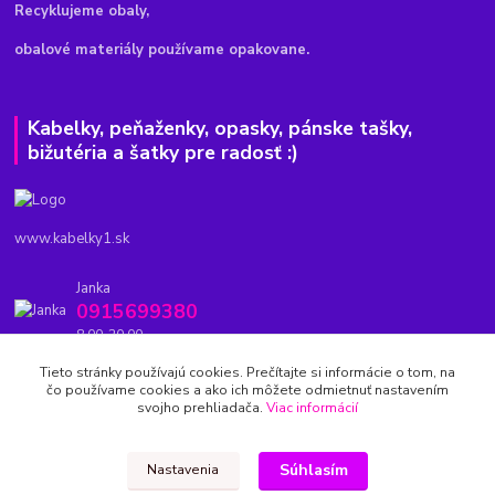
Recyklujeme obaly,
obalové materiály používame opakovane.
Kabelky, peňaženky, opasky, pánske tašky,
bižutéria a šatky pre radosť :)
www.kabelky1.sk
Janka
0915699380
8.00-20.00
Tieto stránky používajú cookies. Prečítajte si informácie o tom, na
kabelky1.sk@gmail.com
čo používame cookies a ako ich môžete odmietnuť nastavením
svojho prehliadača.
Viac informácií
Súhlasím
Nastavenia