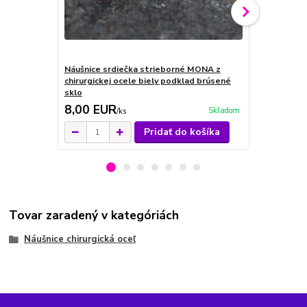
Náušnice srdiečka strieborné MONA z
Náušnice ka
chirurgickej ocele biely podklad brúsené
ocele biely
sklo
8,00 EUR
7,00 EU
Skladom
/
ks
Pridať do košíka
Tovar zaradený v kategóriách
Náušnice chirurgická oceľ