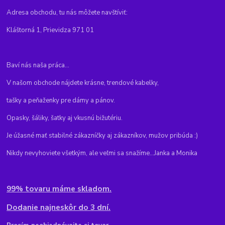
Adresa obchodu, tu nás môžete navštíviť:
Kláštorná 1, Prievidza 971 01
Baví nás naša práca...
V našom obchode nájdete krásne, trendové kabelky,
tašky a peňaženky pre dámy a pánov.
Opasky, šáliky, šatky aj vkusnú bižutériu.
Je úžasné mať stabilné zákazníčky aj zákazníkov, mužov pribúda :)
Nikdy nevyhoviete všetkým, ale veľmi sa snažíme...Janka a Monika
99% tovaru máme skladom.
Dodanie najneskôr do 3 dní.