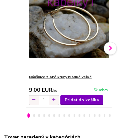
Náušnice zlaté kruhy hladké veľké
Náušnice kru
9,00 EUR
8,00 EU
Skladom
/
ks
Pridať do košíka
Tovar zaradený v kategóriách