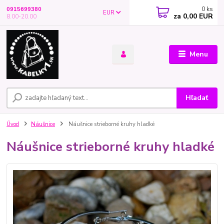
0
ks
0915699380
EUR
za
0,00 EUR
8.00-20.00
Menu
Hľadať
Úvod
Náušnice
Náušnice strieborné kruhy hladké
Náušnice strieborné kruhy hladké