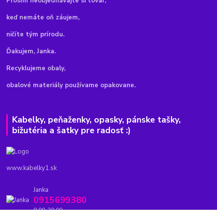
Pr
osím neobjednávajte si tovar,
keď nemáte oň záujem,
ničíte tým prírodu.
Ďakujem, Janka.
Recyklujeme obaly,
obalové materiály používame opakovane.
Kabelky, peňaženky, opasky, pánske tašky,
bižutéria a šatky pre radosť :)
www.kabelky1.sk
Janka
0915699380
8.00-20.00