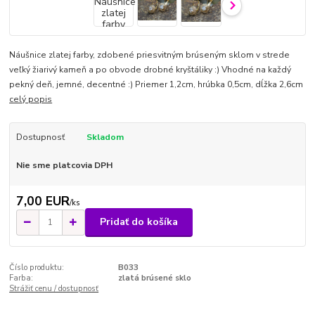
Náušnice zlatej farby, zdobené priesvitným brúseným sklom v strede
veľký žiarivý kameň a po obvode drobné kryštáliky :) Vhodné na každý
pekný deň, jemné, decentné :) Priemer 1,2cm, hrúbka 0,5cm, dĺžka 2,6cm
celý popis
Dostupnosť
Skladom
Nie sme platcovia DPH
7,00 EUR
/
ks
Pridať do košíka
Číslo produktu:
B033
Farba:
zlatá brúsené sklo
Strážiť cenu / dostupnosť