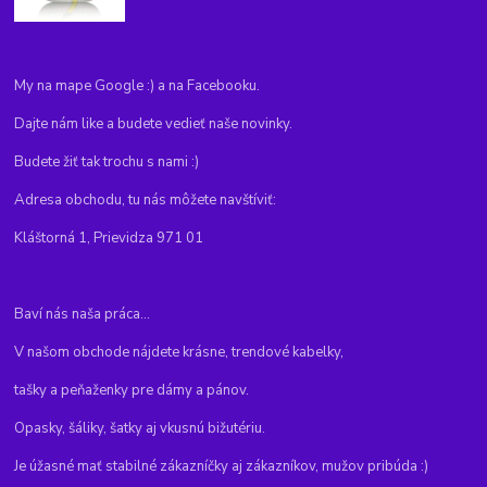
My na mape Google :) a na Facebooku.
Dajte nám like a budete vedieť naše novinky.
Budete žiť tak trochu s nami :)
Adresa obchodu, tu nás môžete navštíviť:
Kláštorná 1, Prievidza 971 01
Baví nás naša práca...
V našom obchode nájdete krásne, trendové kabelky,
tašky a peňaženky pre dámy a pánov.
Opasky, šáliky, šatky aj vkusnú bižutériu.
Je úžasné mať stabilné zákazníčky aj zákazníkov, mužov pribúda :)