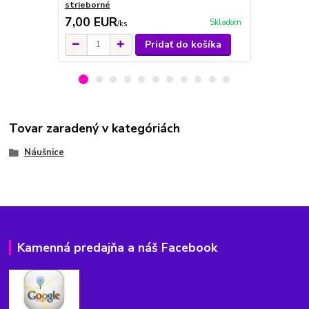
strieborné
kryštáliky s
7,00 EUR
7,00 EU
Skladom
/
ks
Pridať do košíka
Tovar zaradený v kategóriách
Náušnice
Kamenná predajňa a náš Facebook