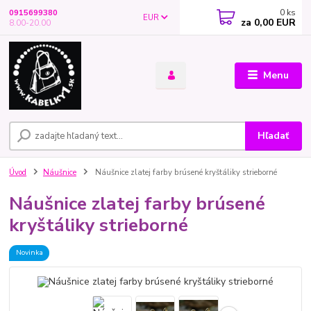
0
ks
0915699380
EUR
za
0,00 EUR
8.00-20.00
Menu
Hľadať
Úvod
Náušnice
Náušnice zlatej farby brúsené kryštáliky strieborné
Náušnice zlatej farby brúsené
kryštáliky strieborné
Novinka