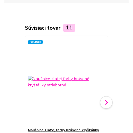
Súvisiaci tovar
11
Novinka
Novinka
Náušnice zlatej farby brúsené kryštáliky
Náušnice st