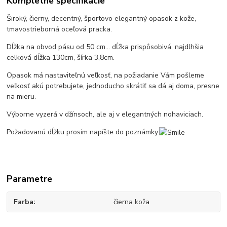
Kompletné špecifikácie
Široký, čierny, decentný, športovo elegantný opasok z kože,
tmavostrieborná oceľová pracka.
Dĺžka na obvod pásu od 50 cm... dĺžka prispôsobivá, najdlhšia
celková dĺžka 130cm, šírka 3,8cm.
Opasok má nastaviteľnú veľkosť, na požiadanie Vám pošleme
veľkosť akú potrebujete, jednoducho skrátiť sa dá aj doma, presne
na mieru.
Výborne vyzerá v džínsoch, ale aj v elegantných nohaviciach.
Požadovanú dĺžku prosím napíšte do poznámky.
Parametre
Farba
čierna koža