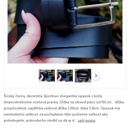
Široký, čierny, decentný, športovo elegantný opasok z kože,
tmavostrieborná oceľová pracka. Dĺžka na obvod pásu od 50 cm... dĺžka
prispôsobivá, najdlhšia celková dĺžka 130cm, šírka 3,8cm. Opasok má
nastaviteľnú veľkosť, na požiadanie Vám pošleme veľkosť akú
potrebujete, jednoducho skrátiť sa dá aj d...
celý popis