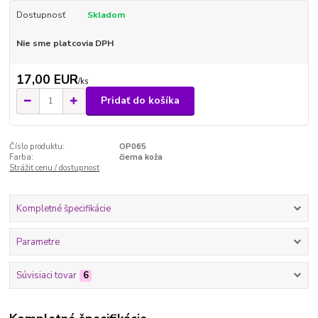
Dostupnosť
Skladom
Nie sme platcovia DPH
17,00 EUR
/
ks
Pridať do košíka
Číslo produktu:
OP065
Farba:
čierna koža
Strážiť cenu / dostupnosť
Kompletné špecifikácie
Parametre
Súvisiaci tovar
6