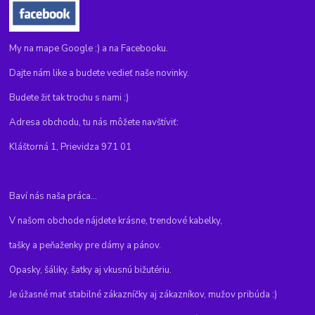
My na mape Google :) a na Facebooku.
Dajte nám like a budete vedieť naše novinky.
Budete žiť tak trochu s nami :)
Adresa obchodu, tu nás môžete navštíviť:
Kláštorná 1, Prievidza 971 01
Baví nás naša práca...
V našom obchode nájdete krásne, trendové kabelky,
tašky a peňaženky pre dámy a pánov.
Opasky, šáliky, šatky aj vkusnú bižutériu.
Je úžasné mať stabilné zákazníčky aj zákazníkov, mužov pribúda :)