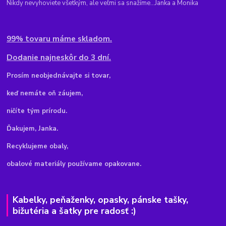
Nikdy nevyhoviete všetkým, ale veľmi sa snažíme...Janka a Monika
99% tovaru máme skladom.
Dodanie najneskôr do 3 dní.
Pr
osím neobjednávajte si tovar,
keď nemáte oň záujem,
ničíte tým prírodu.
Ďakujem, Janka.
Recyklujeme obaly,
obalové materiály používame opakovane.
Kabelky, peňaženky, opasky, pánske tašky,
bižutéria a šatky pre radosť :)