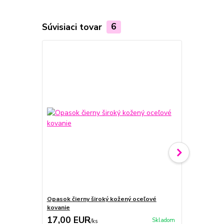
Súvisiaci tovar
6
Opasok čierny široký kožený oceľové
Opasok čier
kovanie
kovanie
17,00 EUR
18,00 E
Skladom
/
ks