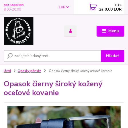
0
ks
0915699380
EUR
za
0,00 EUR
8.00-20.00
Menu
Hľadať
Úvod
Opasky pánske
Opasok čierny široký kožený oceľové kovanie
Opasok čierny široký kožený
oceľové kovanie