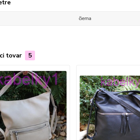
etre
čierna
ci tovar
5