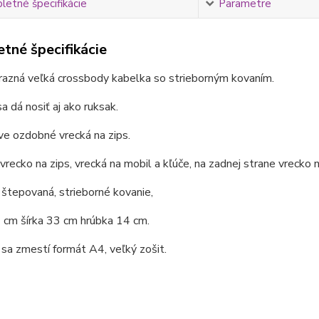
etné špecifikácie
Parametre
tné špecifikácie
razná veľká crossbody kabelka so strieborným kovaním.
a dá nosiť aj ako ruksak.
e ozdobné vrecká na zips.
 vrecko na zips, vrecká na mobil a kľúče, na zadnej strane vrecko n
štepovaná, strieborné kovanie,
 cm šírka 33 cm hrúbka 14 cm.
sa zmestí formát A4, veľký zošit.