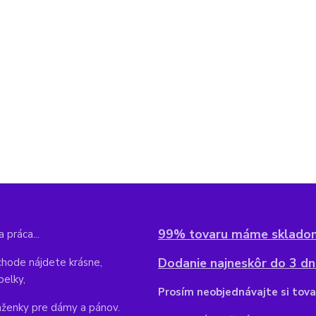
99% tovaru máme sklado
 práca...
Dodanie najneskôr do 3 dní
hode nájdete krásne,
belky,
Pr
osím neobjednávajte si tova
aženky pre dámy a pánov.