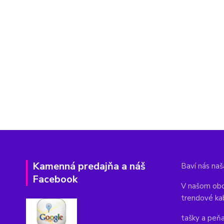
Kamenná predajňa a náš
Baví nás naša
Facebook
V našom obc
trendové ka
tašky a peň