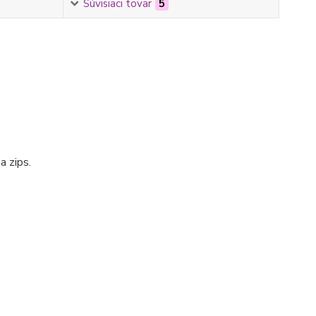
Súvisiaci tovar
5
a zips.