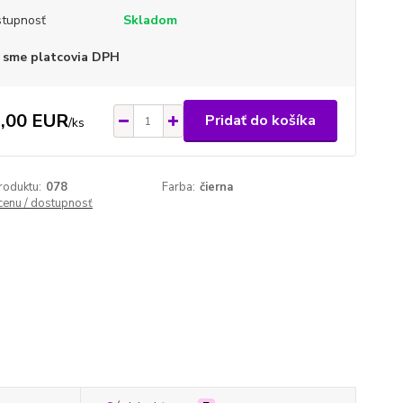
tupnosť
Skladom
 sme platcovia DPH
,00 EUR
Pridať do košíka
/
ks
roduktu:
078
Farba:
čierna
 cenu / dostupnosť