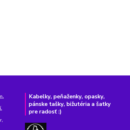
Kabelky, peňaženky, opasky,
m.
pánske tašky, bižutéria a šatky
.
pre radosť :)
r,