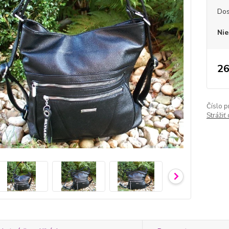
Dos
Nie
26
Číslo p
Strážiť