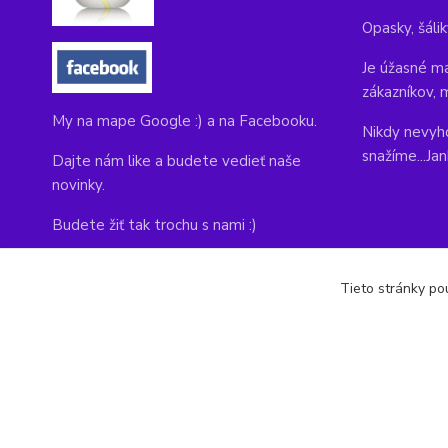
Opasky, šálik
Je úžasné ma
zákazníkov, 
My na mape Google :) a na Facebooku.
Nikdy nevyho
snažíme...Ja
Dajte nám like a budete vedieť naše
novinky.
Budete žiť tak trochu s nami :)
Adresa obchodu, tu nás môžete navštíviť:
Tieto stránky pou
Kláštorná 1, Prievidza 971 01
copyright © 2014-2022 kabelky1.sk