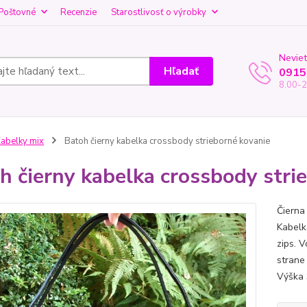
Poštovné
Recenzie
Starostlivosť o výrobky
Neviet
Hľadať
0915
8.00-2
abelky mix
Batoh čierny kabelka crossbody strieborné kovanie
h čierny kabelka crossbody stri
Čierna
Kabelk
zips. V
strane
Výška 