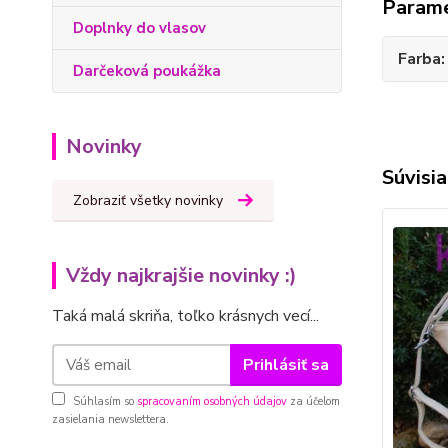
Param
Doplnky do vlasov
Farba
Darčeková poukážka
Novinky
Súvisia
Zobraziť všetky novinky
Vždy najkrajšie novinky :)
Taká malá skriňa, toľko krásnych vecí...
Prihlásiť sa
Súhlasím so
spracovaním osobných údajov
za účelom
zasielania newslettera.