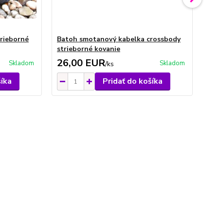
trieborné
Batoh smotanový kabelka crossbody
Ba
strieborné kovanie
st
26,00 EUR
2
Skladom
Skladom
/
ks
šíka
Pridať do košíka