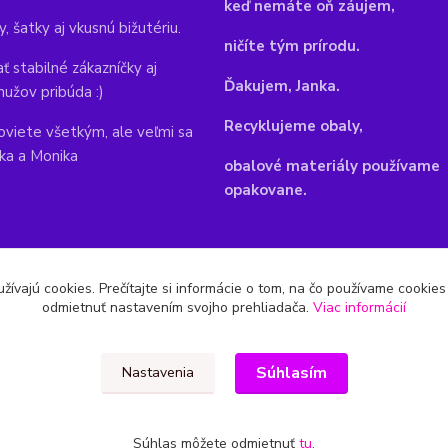
keď nemáte oň záujem,
y, šatky aj vkusnú bižutériu.
ničíte tým prírodu.
ť stabilné zákazníčky aj
Ďakujem, Janka.
mužov pribúda :)
Recyklujeme obaly,
viete všetkým, ale veľmi sa
nka a Monika
obalové materiály používame
opakovane.
žívajú cookies. Prečítajte si informácie o tom, na čo používame cookie
odmietnuť nastavením svojho prehliadača.
Viac informácií
Súhlasím
Nastavenia
Súhlas môžete odmietnuť
tu
.