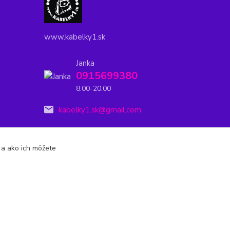
www.kabelky1.sk
Janka
0915699380
8.00-20.00
kabelky1.sk@gmail.com
s a ako ich môžete
Vytvorené na
Eshop-rychlo.sk