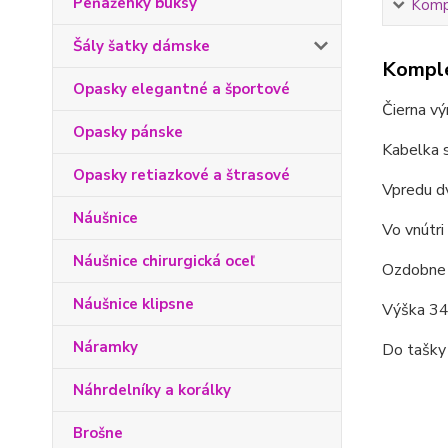
Peňaženky buksy
Kompl
Šály šatky dámske
Komple
Opasky elegantné a športové
Čierna vý
Opasky pánske
Kabelka s
Opasky retiazkové a štrasové
Vpredu dv
Náušnice
Vo vnútri
Náušnice chirurgická oceľ
Ozdobne 
Náušnice klipsne
Výška 34
Náramky
Do tašky 
Náhrdelníky a korálky
Brošne