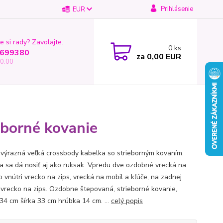
Prihlásenie
EUR
e si rady? Zavolajte.
0
ks
699380
za
0,00 EUR
0.00
eborné kovanie
 výrazná veľká crossbody kabelka so strieborným kovaním.
a sa dá nosiť aj ako ruksak. Vpredu dve ozdobné vrecká na
o vnútri vrecko na zips, vrecká na mobil a kľúče, na zadnej
 vrecko na zips. Ozdobne štepovaná, strieborné kovanie,
34 cm šírka 33 cm hrúbka 14 cm. ...
celý popis