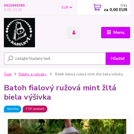
0
ks
0915699380
EUR
za
0,00 EUR
8.00-20.00
Menu
Hľadať
Úvod
Batohy a ruksaky
Batoh fialový ružová mint žltá biela výšivka
Batoh fialový ružová mint žltá
biela výšivka
Novinka
TOP produkt