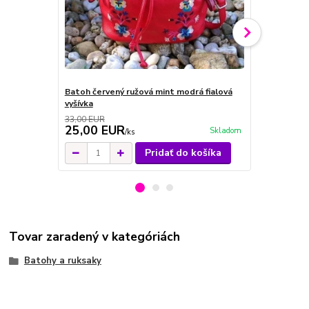
Batoh červený ružová mint modrá fialová
Batoh čierny
vyšívka
33,00 EUR
25,00 EUR
29,00 E
Skladom
/
ks
Pridať do košíka
Tovar zaradený v kategóriách
Batohy a ruksaky