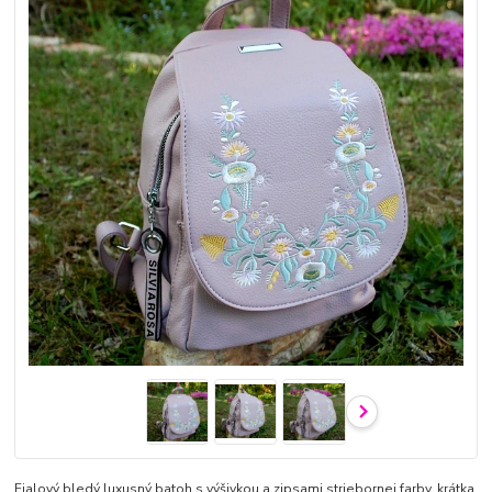
Fialový bledý luxusný batoh s výšivkou a zipsami striebornej farby, krátka