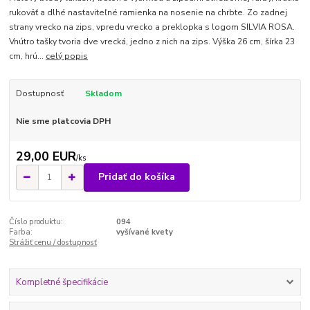
rukoväť a dlhé nastaviteľné ramienka na nosenie na chrbte. Zo zadnej
strany vrecko na zips, vpredu vrecko a preklopka s logom SILVIA ROSA.
Vnútro tašky tvoria dve vrecká, jedno z nich na zips. Výška 26 cm, šírka 23
cm, hrú...
celý popis
Dostupnosť
Skladom
Nie sme platcovia DPH
29,00 EUR
/
ks
Pridať do košíka
Číslo produktu:
094
Farba:
vyšívané kvety
Strážiť cenu / dostupnosť
Kompletné špecifikácie