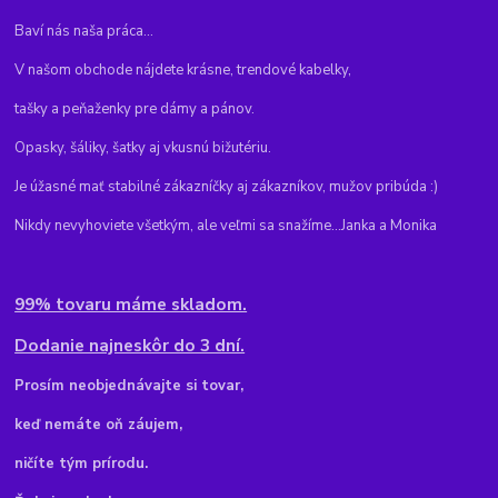
Baví nás naša práca...
V našom obchode nájdete krásne, trendové kabelky,
tašky a peňaženky pre dámy a pánov.
Opasky, šáliky, šatky aj vkusnú bižutériu.
Je úžasné mať stabilné zákazníčky aj zákazníkov, mužov pribúda :)
Nikdy nevyhoviete všetkým, ale veľmi sa snažíme...Janka a Monika
99% tovaru máme skladom.
Dodanie najneskôr do 3 dní.
Pr
osím neobjednávajte si tovar,
keď nemáte oň záujem,
ničíte tým prírodu.