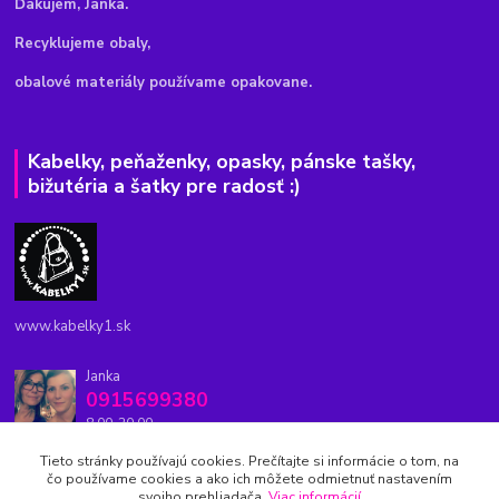
Ďakujem, Janka.
Recyklujeme obaly,
obalové materiály používame opakovane.
Kabelky, peňaženky, opasky, pánske tašky,
bižutéria a šatky pre radosť :)
www.kabelky1.sk
Janka
0915699380
8.00-20.00
Tieto stránky používajú cookies. Prečítajte si informácie o tom, na
kabelky1.sk@gmail.com
čo používame cookies a ako ich môžete odmietnuť nastavením
svojho prehliadača.
Viac informácií