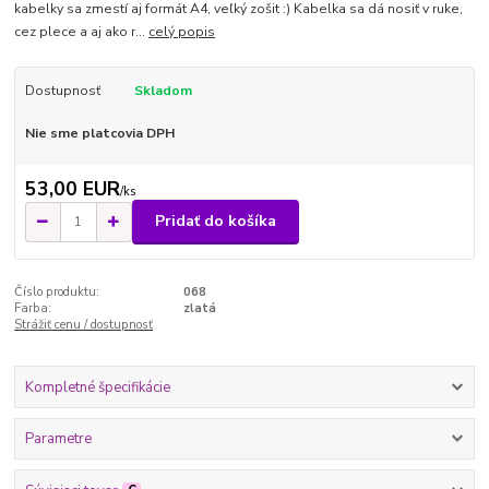
kabelky sa zmestí aj formát A4, veľký zošit :) Kabelka sa dá nosiť v ruke,
cez plece a aj ako r...
celý popis
Dostupnosť
Skladom
Nie sme platcovia DPH
53,00 EUR
/
ks
Pridať do košíka
Číslo produktu:
068
Farba:
zlatá
Strážiť cenu / dostupnosť
Kompletné špecifikácie
Parametre