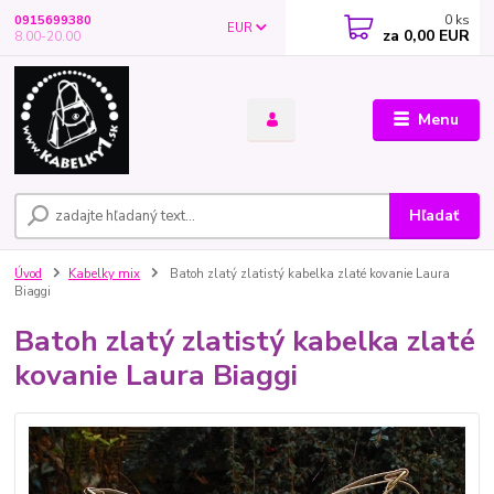
0
ks
0915699380
EUR
za
0,00 EUR
8.00-20.00
Menu
Hľadať
Úvod
Kabelky mix
Batoh zlatý zlatistý kabelka zlaté kovanie Laura
Biaggi
Batoh zlatý zlatistý kabelka zlaté
kovanie Laura Biaggi