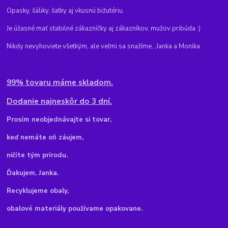
Opasky, šáliky, šatky aj vkusnú bižutériu.
Je úžasné mať stabilné zákazníčky aj zákazníkov, mužov pribúda :)
Nikdy nevyhoviete všetkým, ale veľmi sa snažíme...Janka a Monika
99% tovaru máme skladom.
Dodanie najneskôr do 3 dní.
Pr
osím neobjednávajte si tovar,
keď nemáte oň záujem,
ničíte tým prírodu.
Ďakujem, Janka.
Recyklujeme obaly,
obalové materiály používame opakovane.