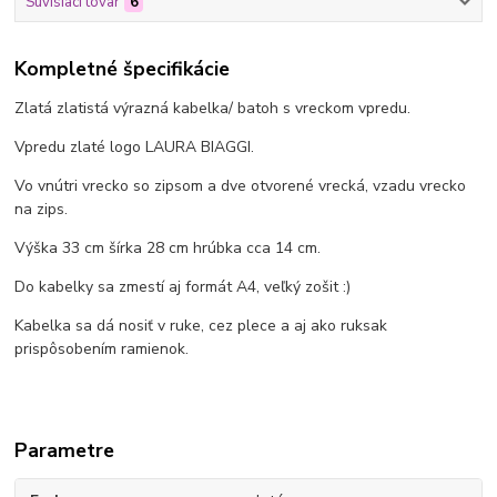
Súvisiaci tovar
6
Kompletné špecifikácie
Zlatá zlatistá výrazná kabelka/ batoh s vreckom vpredu.
Vpredu zlaté logo LAURA BIAGGI.
Vo vnútri vrecko so zipsom a dve otvorené vrecká, vzadu vrecko
na zips.
Výška 33 cm šírka 28 cm hrúbka cca 14 cm.
Do kabelky sa zmestí aj formát A4, veľký zošit :)
Kabelka sa dá nosiť v ruke, cez plece a aj ako ruksak
prispôsobením ramienok.
Parametre