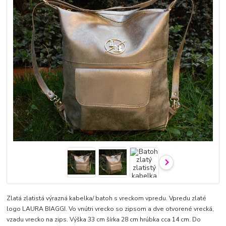
Zlatá zlatistá výrazná kabelka/ batoh s vreckom vpredu. Vpredu zlaté
logo LAURA BIAGGI. Vo vnútri vrecko so zipsom a dve otvorené vrecká,
vzadu vrecko na zips. Výška 33 cm šírka 28 cm hrúbka cca 14 cm. Do