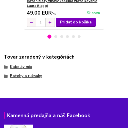
Batoh zlatý tmavý kabelka zlaté kovanie
Batoh a kab
Laura Biaggi
EGO
49,00 EUR
59,00 E
Skladom
/
ks
Pridať do košíka
Tovar zaradený v kategóriách
Kabelky mix
Batohy a ruksaky
Kamenná predajňa a náš Facebook