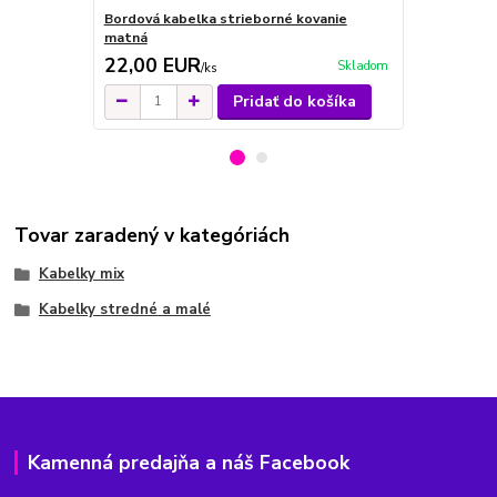
Bordová kabelka strieborné kovanie
Bordová kab
matná
matná
22,00 EUR
22,00 E
Skladom
/
ks
Pridať do košíka
Tovar zaradený v kategóriách
Kabelky mix
Kabelky stredné a malé
Kamenná predajňa a náš Facebook