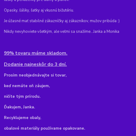
Opasky, šáliky, šatky aj vkusnú bižutériu.
Je úžasné mať stabilné zákazníčky aj zákazníkov, mužov pribúda :)
Nikdy nevyhoviete všetkým, ale veľmi sa snažíme...Janka a Monika
99% tovaru máme skladom.
Dodanie najneskôr do 3 dní.
Pr
osím neobjednávajte si tovar,
keď nemáte oň záujem,
ničíte tým prírodu.
Ďakujem, Janka.
Recyklujeme obaly,
obalové materiály používame opakovane.