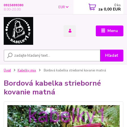
0
ks
0915699380
EUR
za
0,00 EUR
8.00-20.00
Menu
Hľadať
Úvod
Kabelky mix
Bordová kabelka strieborné kovanie matná
Bordová kabelka strieborné
kovanie matná