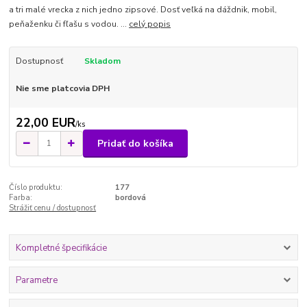
a tri malé vrecka z nich jedno zipsové. Dosť veľká na dáždnik, mobil,
peňaženku či fľašu s vodou. ...
celý popis
Dostupnosť
Skladom
Nie sme platcovia DPH
22,00 EUR
/
ks
Pridať do košíka
Číslo produktu:
177
Farba:
bordová
Strážiť cenu / dostupnosť
Kompletné špecifikácie
Parametre