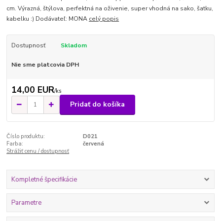
cm. Výrazná, štýlova, perfektná na oživenie, super vhodná na sako, šatku,
kabelku :) Dodávateľ: MONA
celý popis
Dostupnosť
Skladom
Nie sme platcovia DPH
14,00 EUR
/
ks
Pridať do košíka
Číslo produktu:
D021
Farba:
červená
Strážiť cenu / dostupnosť
Kompletné špecifikácie
Parametre