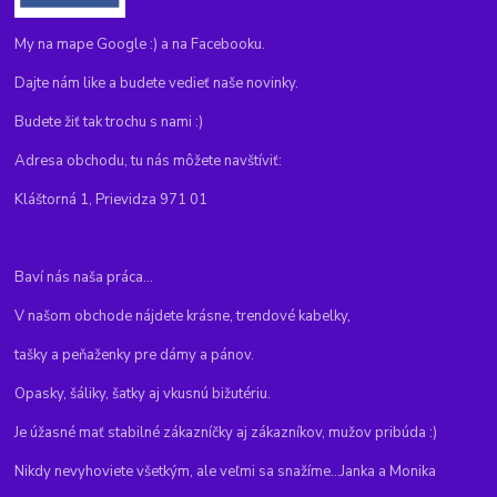
My na mape Google :) a na Facebooku.
Dajte nám like a budete vedieť naše novinky.
Budete žiť tak trochu s nami :)
Adresa obchodu, tu nás môžete navštíviť:
Kláštorná 1, Prievidza 971 01
Baví nás naša práca...
V našom obchode nájdete krásne, trendové kabelky,
tašky a peňaženky pre dámy a pánov.
Opasky, šáliky, šatky aj vkusnú bižutériu.
Je úžasné mať stabilné zákazníčky aj zákazníkov, mužov pribúda :)
Nikdy nevyhoviete všetkým, ale veľmi sa snažíme...Janka a Monika