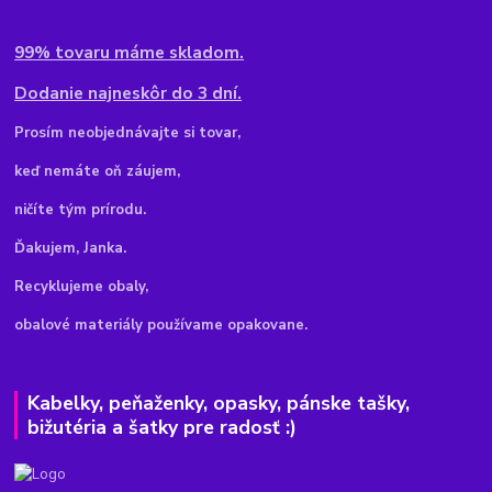
99% tovaru máme skladom.
Dodanie najneskôr do 3 dní.
Pr
osím neobjednávajte si tovar,
keď nemáte oň záujem,
ničíte tým prírodu.
Ďakujem, Janka.
Recyklujeme obaly,
obalové materiály používame opakovane.
Kabelky, peňaženky, opasky, pánske tašky,
bižutéria a šatky pre radosť :)