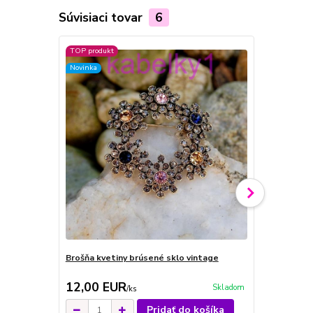
Súvisiaci tovar
6
TOP produkt
TOP produkt
Novinka
Novinka
Brošňa kvetiny brúsené sklo vintage
Brošňa MONA
farba
12,00 EUR
10,00 E
Skladom
/
ks
Pridať do košíka