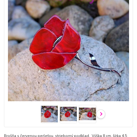
Brošňa s červenou perleťou, strieborný podklad. Výška 8 cm, šírka 4,5