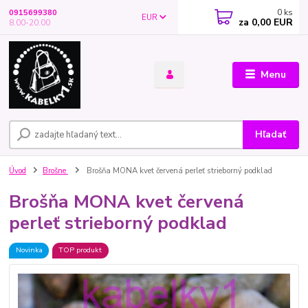
0
ks
0915699380
EUR
za
0,00 EUR
8.00-20.00
Menu
Hľadať
Úvod
Brošne
Brošňa MONA kvet červená perleť strieborný podklad
Brošňa MONA kvet červená
perleť strieborný podklad
Novinka
TOP produkt