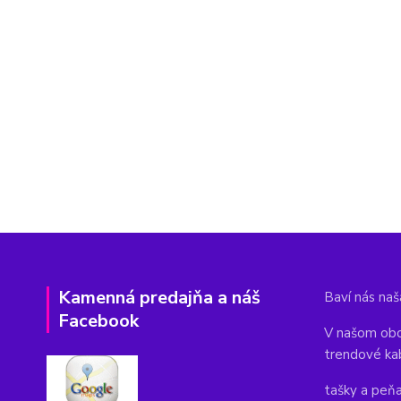
Kamenná predajňa a náš
Baví nás naša
Facebook
V našom obc
trendové ka
tašky a peň