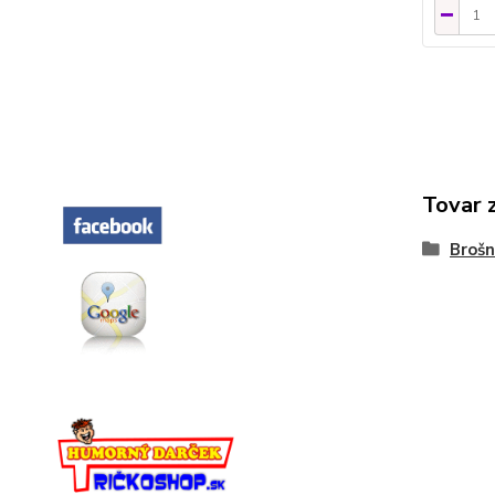
Tovar 
Broš