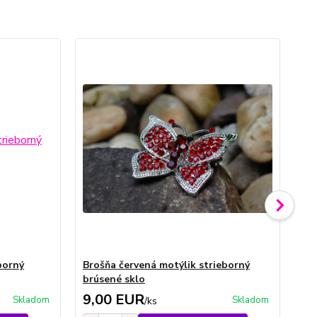
borný
Brošňa červená motýlik strieborný
Br
brúsené sklo
fa
9,00 EUR
9
Skladom
Skladom
/
ks