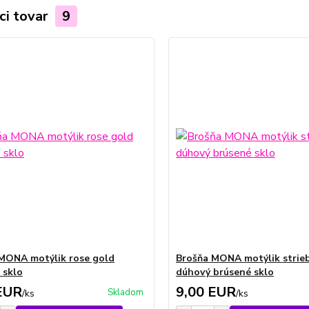
ci tovar
9
MONA motýlik rose gold
Brošňa MONA motýlik strie
 sklo
dúhový brúsené sklo
EUR
9,00 EUR
Skladom
/
ks
/
ks