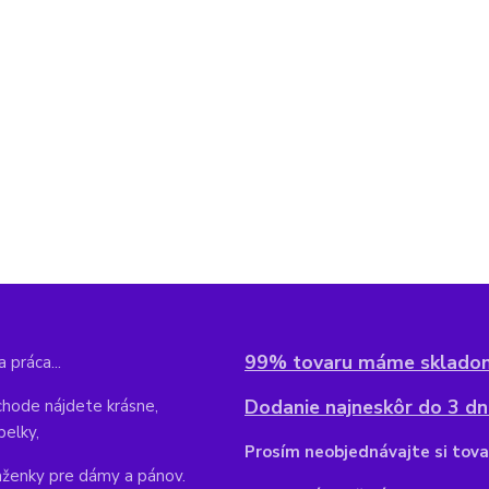
99% tovaru máme sklado
 práca...
Dodanie najneskôr do 3 dní
hode nájdete krásne,
belky,
Pr
osím neobjednávajte si tova
aženky pre dámy a pánov.