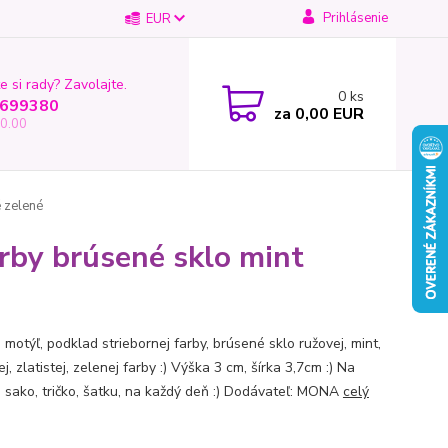
Prihlásenie
EUR
e si rady? Zavolajte.
0
ks
699380
za
0,00 EUR
0.00
 zelené
rby brúsené sklo mint
motýľ, podklad striebornej farby, brúsené sklo ružovej, mint,
ej, zlatistej, zelenej farby :) Výška 3 cm, šírka 3,7cm :) Na
k, sako, tričko, šatku, na každý deň :) Dodávateľ: MONA
celý