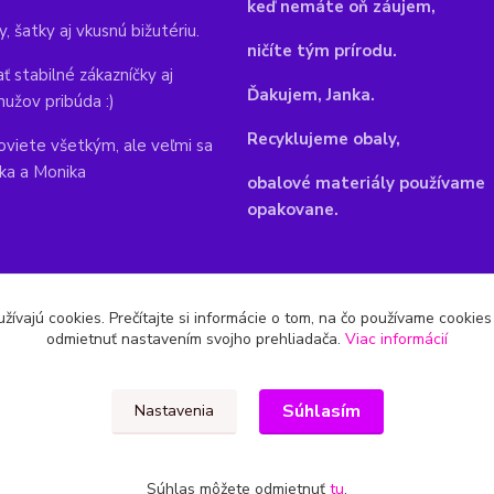
keď nemáte oň záujem,
y, šatky aj vkusnú bižutériu.
ničíte tým prírodu.
ť stabilné zákazníčky aj
Ďakujem, Janka.
mužov pribúda :)
Recyklujeme obaly,
viete všetkým, ale veľmi sa
nka a Monika
obalové materiály používame
opakovane.
žívajú cookies. Prečítajte si informácie o tom, na čo používame cookie
odmietnuť nastavením svojho prehliadača.
Viac informácií
Súhlasím
Nastavenia
Súhlas môžete odmietnuť
tu
.