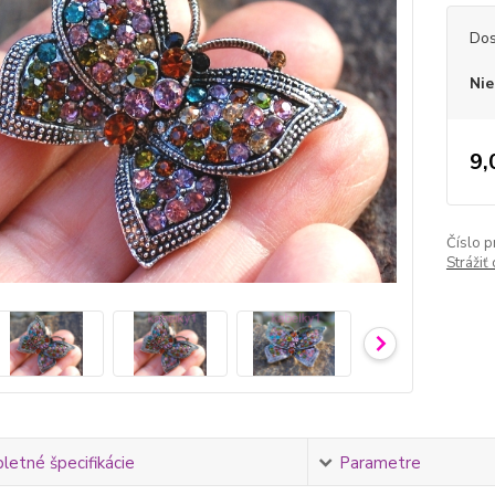
Dos
Nie
9,
Číslo p
Strážiť
etné špecifikácie
Parametre