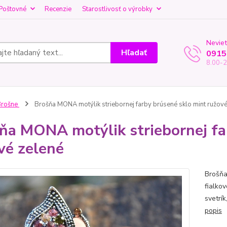
Poštovné
Recenzie
Starostlivosť o výrobky
Neviet
Hľadať
0915
8.00-2
Brošne
Brošňa MONA motýlik striebornej farby brúsené sklo mint ružové
ňa MONA motýlik striebornej fa
vé zelené
Brošňa 
fialkov
svetrí
popis