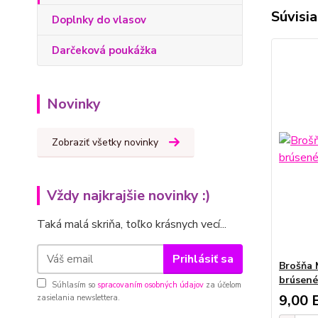
Súvisia
Doplnky do vlasov
Darčeková poukážka
Novinky
Zobraziť všetky novinky
Vždy najkrajšie novinky :)
Taká malá skriňa, toľko krásnych vecí...
Prihlásiť sa
Brošňa 
brúsené
Súhlasím so
spracovaním osobných údajov
za účelom
9,00 
zasielania newslettera.