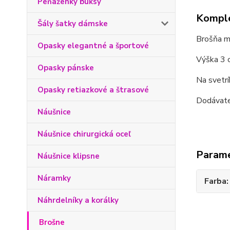
Peňaženky buksy
Komple
Šály šatky dámske
Brošňa mot
Opasky elegantné a športové
Výška 3 c
Opasky pánske
Na svetrík
Opasky retiazkové a štrasové
Dodávat
Náušnice
Náušnice chirurgická oceľ
Param
Náušnice klipsne
Náramky
Farba
Náhrdelníky a korálky
Brošne