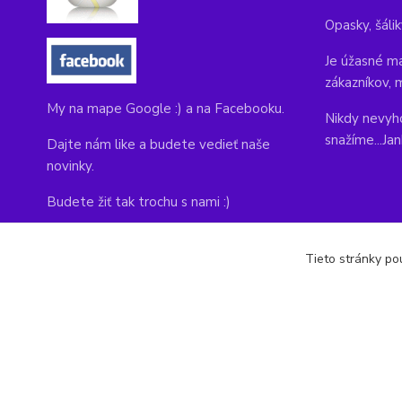
Opasky, šálik
Je úžasné ma
zákazníkov, 
My na mape Google :) a na Facebooku.
Nikdy nevyho
snažíme...Ja
Dajte nám like a budete vedieť naše
novinky.
Budete žiť tak trochu s nami :)
Adresa obchodu, tu nás môžete navštíviť:
Tieto stránky pou
Kláštorná 1, Prievidza 971 01
copyright © 2014-2022 kabelky1.sk