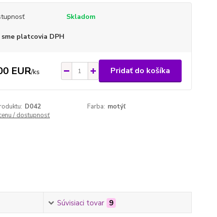
tupnosť
Skladom
 sme platcovia DPH
00 EUR
Pridať do košíka
/
ks
roduktu:
D042
Farba:
motýľ
 cenu / dostupnosť
Súvisiaci tovar
9