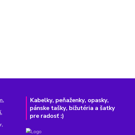
Kabelky, peňaženky, opasky,
m.
pánske tašky, bižutéria a šatky
.
pre radosť :)
r,