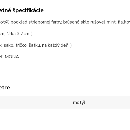
tné špecifikácie
ýľ, podklad striebornej farby, brúsené sklo ružovej, mint, fialkovej
m, šírka 3,7cm :)
, sako, tričko, šatku, na každý deň :)
eľ: MONA
etre
motýľ