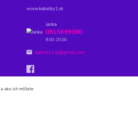
www.kabelky1.sk
Janka
0915699380
8.00-20.00
kabelky1.sk@gmail.com
s a ako ich môžete
Vytvorené na
Eshop-rychlo.sk