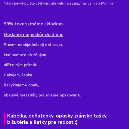
Nikdy nevyhoviete všetkým, ale veľmi sa snažíme...Janka a Monika
99% tovaru máme skladom.
Dodanie najneskôr do 3 dní.
Pr
osím neobjednávajte si tovar,
keď nemáte oň záujem,
ničíte tým prírodu.
Ďakujem, Janka.
Recyklujeme obaly,
obalové materiály používame opakovane.
Kabelky, peňaženky, opasky, pánske tašky,
bižutéria a šatky pre radosť :)