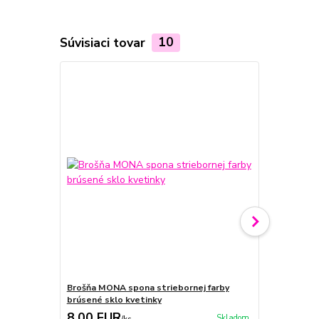
Súvisiaci tovar
10
Brošňa MONA spona striebornej farby
Brošňa spona
brúsené sklo kvetinky
kvetinky
8,00 EUR
8,00 EU
Skladom