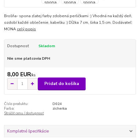
Brošňa- spona zlatej farby zdobená perličkami :) Vhodná na každý deň,
ozdobí každé oblečenie, kabelku :) Dĺžka 7 cm, širka 1,5 cm. Dodávateľ:
MONA
celý popis
Dostupnosť
Skladom
Nie sme platcovia DPH
8,00 EUR
/
ks
Pridať do košíka
Číslo produktu:
D024
Farba:
zicherka
Strážiť cenu / dostupnosť
Kompletné špecifikácie