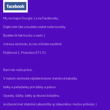
My na mape Google :) a na Facebooku.
Dajte nám like a budete vedieť naše novinky.
Budete žiť tak trochu s nami :)
Adresa obchodu, tu nás môžete navštíviť:
Kláštorná 1, Prievidza 971 01
Baví nás naša práca...
V našom obchode nájdete krásne, trendové kabelky,
tašky a peňaženky pre dámy a pánov.
Opasky, šáliky, šatky aj vkusnú bižutériu.
Je úžasné mať stabilné zákazníčky aj zákazníkov, mužov pribúda :)