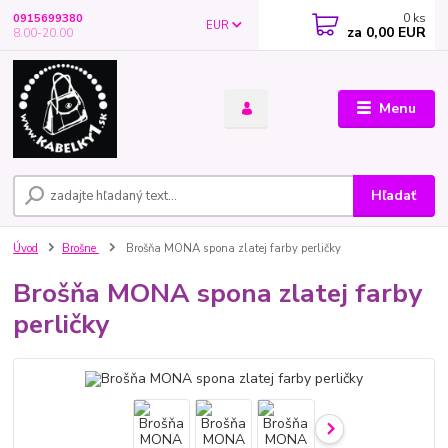
0
ks
0915699380
EUR
za
0,00 EUR
8.00-20.00
Menu
Hľadať
Úvod
Brošne
Brošňa MONA spona zlatej farby perličky
Brošňa MONA spona zlatej farby
perličky