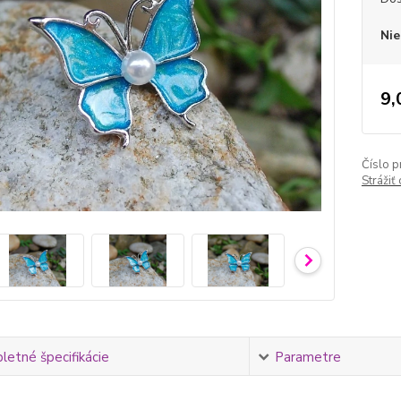
Nie
9,
Číslo p
Strážiť
etné špecifikácie
Parametre