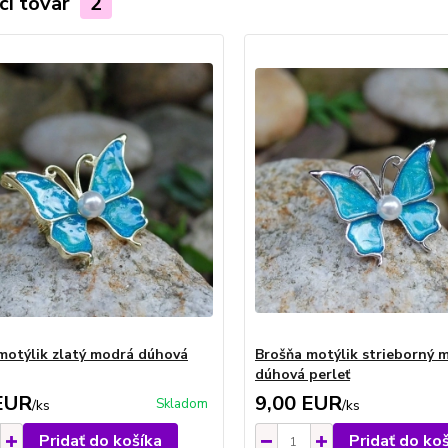
ci tovar
2
motýlik zlatý modrá dúhová
Brošňa motýlik strieborný 
dúhová perleť
EUR
9,00 EUR
Skladom
/
ks
/
ks
Pridať do košíka
Pridať do ko