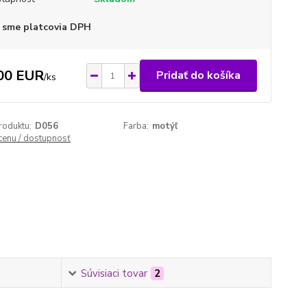
 sme platcovia DPH
00 EUR
Pridať do košíka
/
ks
roduktu:
D056
Farba:
motýľ
 cenu / dostupnosť
Súvisiaci tovar
2