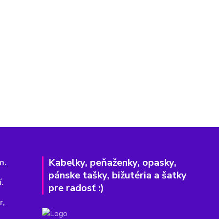
Kabelky, peňaženky, opasky,
m.
pánske tašky, bižutéria a šatky
.
pre radosť :)
r,