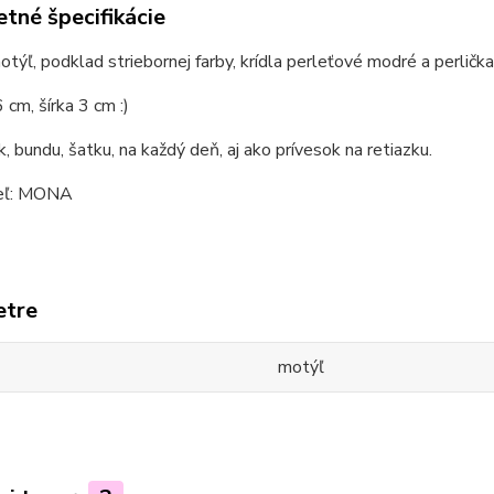
tné špecifikácie
týľ, podklad striebornej farby, krídla perleťové modré a perličk
 cm, šírka 3 cm :)
k, bundu, šatku, na každý deň, aj ako prívesok na retiazku.
eľ: MONA
etre
motýľ