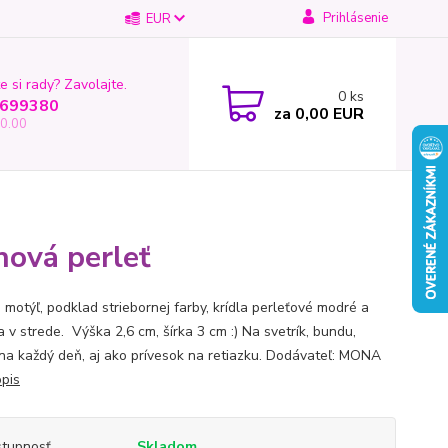
Prihlásenie
EUR
e si rady? Zavolajte.
0
ks
699380
za
0,00 EUR
0.00
hová perleť
 motýľ, podklad striebornej farby, krídla perleťové modré a
a v strede. Výška 2,6 cm, šírka 3 cm :) Na svetrík, bundu,
 na každý deň, aj ako prívesok na retiazku. Dodávateľ: MONA
opis
tupnosť
Skladom