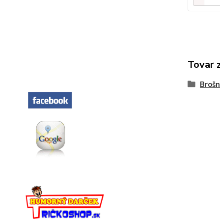
Tovar 
Broš