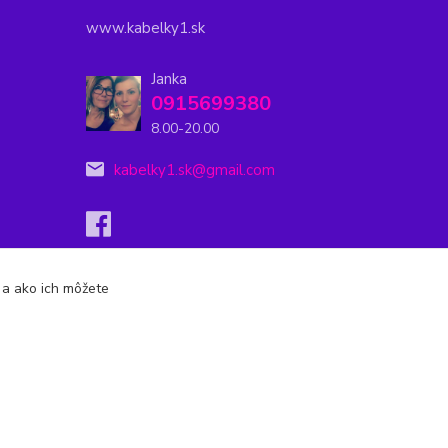
www.kabelky1.sk
Janka
0915699380
8.00-20.00
kabelky1.sk@gmail.com
s a ako ich môžete
Vytvorené na
Eshop-rychlo.sk