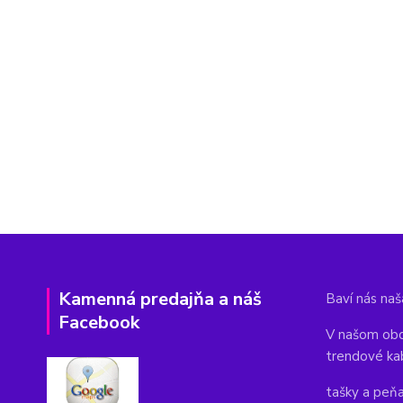
Kamenná predajňa a náš
Baví nás naša
Facebook
V našom obc
trendové ka
tašky a peň