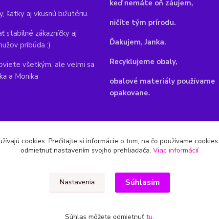
keď nemáte oň záujem,
y, šatky aj vkusnú bižutériu.
ničíte tým prírodu.
ť stabilné zákazníčky aj
Ďakujem, Janka.
mužov pribúda :)
Recyklujeme obaly,
viete všetkým, ale veľmi sa
nka a Monika
obalové materiály používame
opakovane.
žívajú cookies. Prečítajte si informácie o tom, na čo používame cookie
odmietnuť nastavením svojho prehliadača.
Viac informácií
Súhlasím
Nastavenia
Súhlas môžete odmietnuť
tu
.