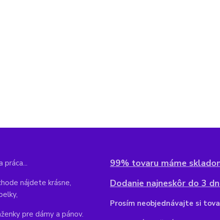
99% tovaru máme sklado
 práca...
Dodanie najneskôr do 3 dní
hode nájdete krásne,
belky,
Pr
osím neobjednávajte si tova
aženky pre dámy a pánov.