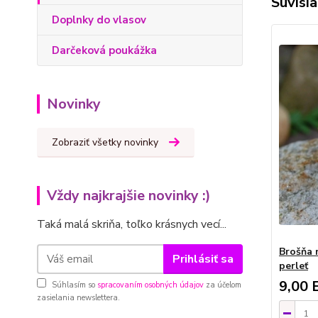
Súvisia
Doplnky do vlasov
Darčeková poukážka
Novinky
Zobraziť všetky novinky
Vždy najkrajšie novinky :)
Taká malá skriňa, toľko krásnych vecí...
Brošňa 
Prihlásiť sa
perleť
9,00 
Súhlasím so
spracovaním osobných údajov
za účelom
zasielania newslettera.