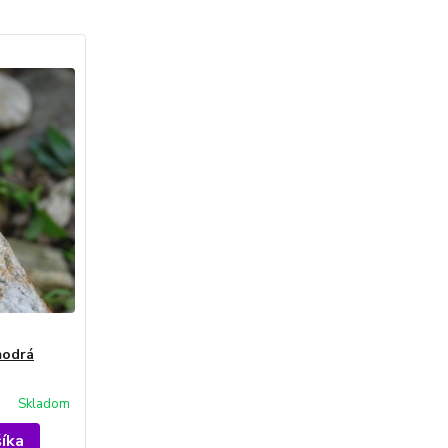
modrá
Skladom
šíka