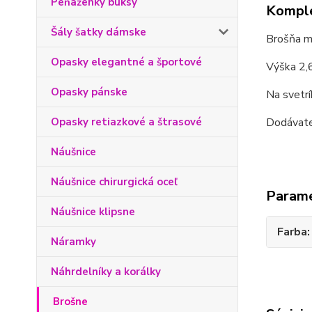
Peňaženky buksy
Komple
Šály šatky dámske
Brošňa mo
Opasky elegantné a športové
Výška 2,6
Opasky pánske
Na svetrí
Opasky retiazkové a štrasové
Dodávat
Náušnice
Náušnice chirurgická oceľ
Param
Náušnice klipsne
Farba
Náramky
Náhrdelníky a korálky
Brošne