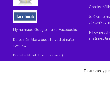
Opasky, šálik
Je úžasné ma
zákazníkov, 
My na mape Google :) a na Facebooku.
Nikdy nevyho
snažíme...Ja
Dajte nám like a budete vedieť naše
novinky.
Budete žiť tak trochu s nami :)
Adresa obchodu, tu nás môžete navštíviť:
Tieto stránky pou
Kláštorná 1, Prievidza 971 01
copyright © 2014-2022 kabelky1.sk