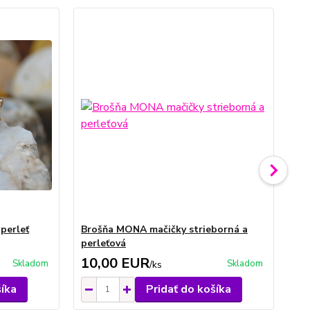
 perleť
Brošňa MONA mačičky strieborná a
Br
perleťová
pe
10,00 EUR
1
Skladom
Skladom
/
ks
šíka
Pridať do košíka