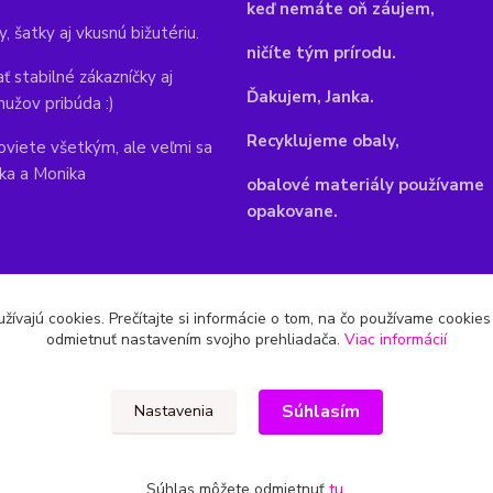
keď nemáte oň záujem,
y, šatky aj vkusnú bižutériu.
ničíte tým prírodu.
ť stabilné zákazníčky aj
Ďakujem, Janka.
mužov pribúda :)
Recyklujeme obaly,
viete všetkým, ale veľmi sa
nka a Monika
obalové materiály používame
opakovane.
žívajú cookies. Prečítajte si informácie o tom, na čo používame cookie
odmietnuť nastavením svojho prehliadača.
Viac informácií
Súhlasím
Nastavenia
Súhlas môžete odmietnuť
tu
.