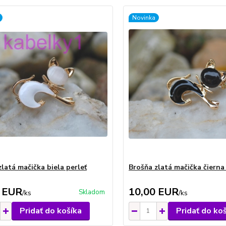
Novinka
zlatá mačička biela perleť
Brošňa zlatá mačička čierna
 EUR
10,00 EUR
Skladom
/
ks
/
ks
Pridať do košíka
Pridať do ko