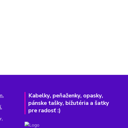
Kabelky, peňaženky, opasky,
m.
pánske tašky, bižutéria a šatky
.
pre radosť :)
r,