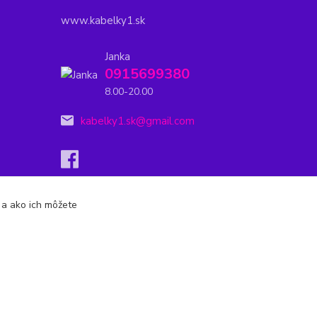
www.kabelky1.sk
Janka
0915699380
8.00-20.00
kabelky1.sk@gmail.com
s a ako ich môžete
Vytvorené na
Eshop-rychlo.sk