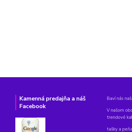
Kamenná predajňa a náš
Baví nás naša
Facebook
V našom obc
trendové ka
tašky a peň