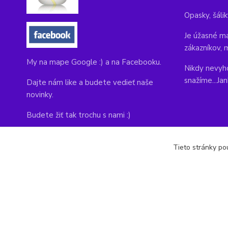
Opasky, šálik
Je úžasné ma
zákazníkov, 
My na mape Google :) a na Facebooku.
Nikdy nevyho
snažíme...Ja
Dajte nám like a budete vedieť naše
novinky.
Budete žiť tak trochu s nami :)
Adresa obchodu, tu nás môžete navštíviť:
Tieto stránky pou
Kláštorná 1, Prievidza 971 01
copyright © 2014-2022 kabelky1.sk