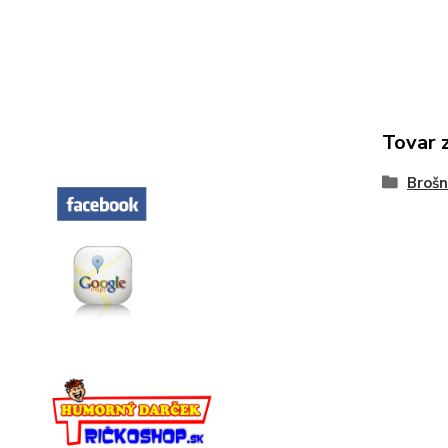
Tovar 
Broš