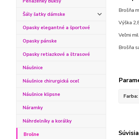
Peňaženky buksy
Brošňa ma
Šály šatky dámske
Výška 2,8
Opasky elegantné a športové
Veľmi mil
Opasky pánske
Brošňa sa
Opasky retiazkové a štrasové
Náušnice
Param
Náušnice chirurgická oceľ
Náušnice klipsne
Farba
Náramky
Náhrdelníky a korálky
Súvisia
Brošne