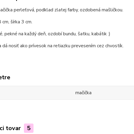
čička perleťová, podklad zlatej farby, ozdobená mašličkou.
 cm, šírka 3 cm.
é, pekné na každý deň, ozdobí bundu, šatku, kabátik :)
 dá nosiť ako prívesok na retiazku prevesením cez chvostík.
etre
mačička
ci tovar
5