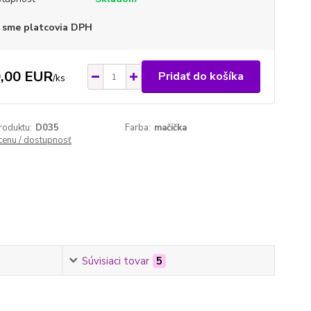
 sme platcovia DPH
,00 EUR
Pridať do košíka
/
ks
roduktu:
D035
Farba:
mačička
 cenu / dostupnosť
Súvisiaci tovar
5