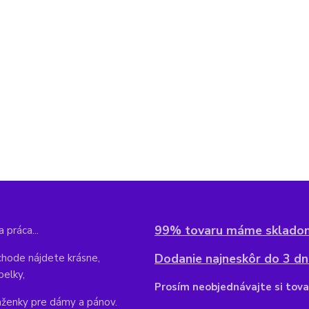
99% tovaru máme sklado
 práca...
Dodanie najneskôr do 3 dní
hode nájdete krásne,
belky,
Pr
osím neobjednávajte si tova
aženky pre dámy a pánov.