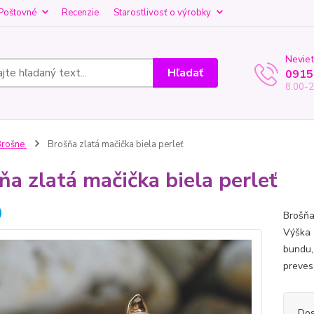
Poštovné
Recenzie
Starostlivosť o výrobky
Neviet
Hľadať
0915
8.00-2
Brošne
Brošňa zlatá mačička biela perleť
ňa zlatá mačička biela perleť
Brošňa
Výška 
bundu,
preves
Dos