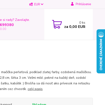
Prihlásenie
EUR
e si rady? Zavolajte.
0
ks
699380
za
0,00 EUR
0.00
 mačička perleťová, podklad zlatej farby, ozdobená mašličkou.
2,8 cm, šírka 3 cm. Veľmi milé, pekné na každý deň, ozdobí
 šatku, kabátik :) Brošňa sa dá nosiť ako prívesok na retiazku
ením cez chvostík.
celý popis
tupnosť
Skladom