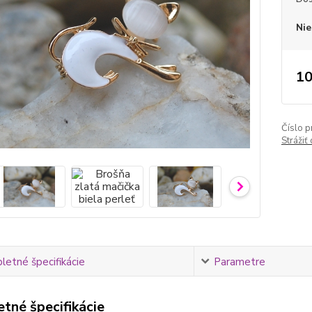
Nie
10
Číslo p
Strážiť
etné špecifikácie
Parametre
tné špecifikácie