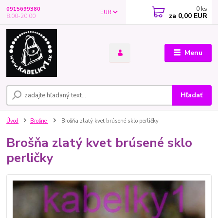
0
ks
0915699380
EUR
za
0,00 EUR
8.00-20.00
Menu
Hľadať
Úvod
Brošne
Brošňa zlatý kvet brúsené sklo perličky
Brošňa zlatý kvet brúsené sklo
perličky