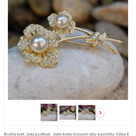
Brošňa kvet, zlatý podklad, zlaté kvety, brúsené sklo a perličky. Výška 6