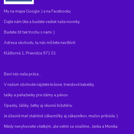
My na mape Google :) a na Facebooku.
Dajte nám like a budete vedieť naše novinky.
Budete žiť tak trochu s nami :)
Adresa obchodu, tu nás môžete navštíviť:
Kláštorná 1, Prievidza 971 01
Baví nás naša práca...
V našom obchode nájdete krásne, trendové kabelky,
tašky a peňaženky pre dámy a pánov.
Opasky, šáliky, šatky aj vkusnú bižutériu.
Je úžasné mať stabilné zákazníčky aj zákazníkov, mužov pribúda :)
Nikdy nevyhoviete všetkým, ale veľmi sa snažíme...Janka a Monika