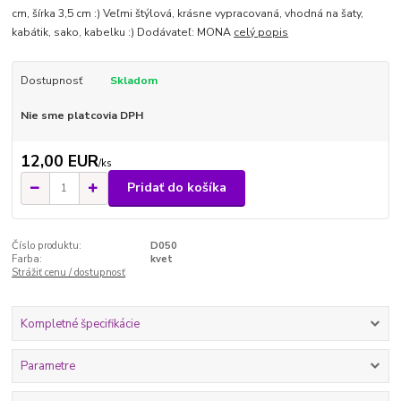
cm, šírka 3,5 cm :) Veľmi štýlová, krásne vypracovaná, vhodná na šaty,
kabátik, sako, kabelku :) Dodávateľ: MONA
celý popis
Dostupnosť
Skladom
Nie sme platcovia DPH
12,00 EUR
/
ks
Pridať do košíka
Číslo produktu:
D050
Farba:
kvet
Strážiť cenu / dostupnosť
Kompletné špecifikácie
Parametre