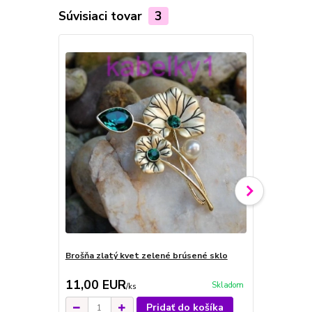
Súvisiaci tovar
3
Brošňa zlatý kvet zelené brúsené sklo
Brošňa zlatý
11,00 EUR
12,00 E
Skladom
/
ks
Pridať do košíka