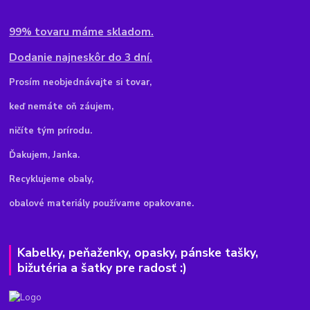
99% tovaru máme skladom.
Dodanie najneskôr do 3 dní.
Pr
osím neobjednávajte si tovar,
keď nemáte oň záujem,
ničíte tým prírodu.
Ďakujem, Janka.
Recyklujeme obaly,
obalové materiály používame opakovane.
Kabelky, peňaženky, opasky, pánske tašky,
bižutéria a šatky pre radosť :)