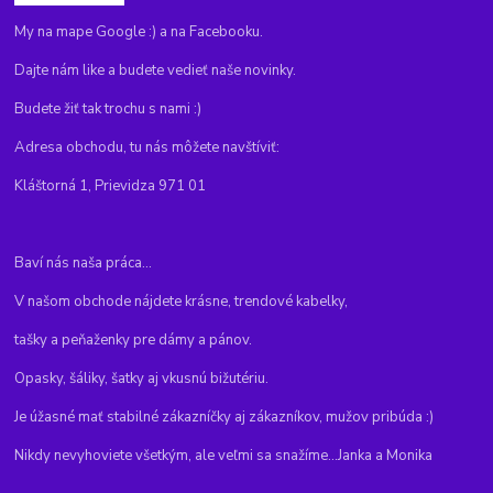
My na mape Google :) a na Facebooku.
Dajte nám like a budete vedieť naše novinky.
Budete žiť tak trochu s nami :)
Adresa obchodu, tu nás môžete navštíviť:
Kláštorná 1, Prievidza 971 01
Baví nás naša práca...
V našom obchode nájdete krásne, trendové kabelky,
tašky a peňaženky pre dámy a pánov.
Opasky, šáliky, šatky aj vkusnú bižutériu.
Je úžasné mať stabilné zákazníčky aj zákazníkov, mužov pribúda :)
Nikdy nevyhoviete všetkým, ale veľmi sa snažíme...Janka a Monika