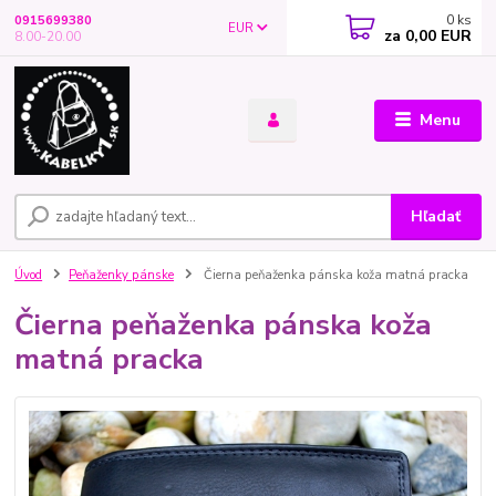
0
ks
0915699380
EUR
za
0,00 EUR
8.00-20.00
Menu
Hľadať
Úvod
Peňaženky pánske
Čierna peňaženka pánska koža matná pracka
Čierna peňaženka pánska koža
matná pracka