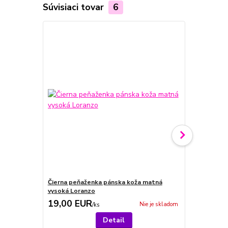
Súvisiaci tovar
6
Čierna peňaženka pánska koža matná
Peňaženka č
vysoká Loranzo
zipsy LORE
19,00 EUR
19,00 E
Nie je skladom
/
ks
Detail