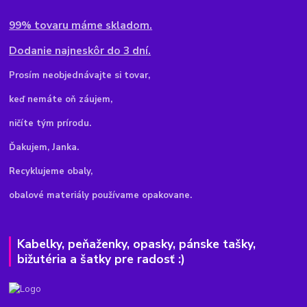
99% tovaru máme skladom.
Dodanie najneskôr do 3 dní.
Pr
osím neobjednávajte si tovar,
keď nemáte oň záujem,
ničíte tým prírodu.
Ďakujem, Janka.
Recyklujeme obaly,
obalové materiály používame opakovane.
Kabelky, peňaženky, opasky, pánske tašky,
bižutéria a šatky pre radosť :)