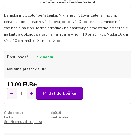
Dámska multicolor peňaženka. Mix farieb: ružová, zelená, modrá,
červená, biela, oranžová, fialová, bordová. Oddelenie na mince má
zapínanie na zips. Jeden priečinok na bankovky. Samostatné oddelenie
na karty a doklady sa zapína na nit a je v ňom 10 priečinkov. Výška 16 cm
šírka 10 cm, hrúbka 3 cm.
celý popis
Dostupnosť
Skladom
Nie sme platcovia DPH
13,00 EUR
/
ks
Pridať do košíka
Číslo produktu:
dp019
Farba:
multicolor
Strážiť cenu / dostupnosť