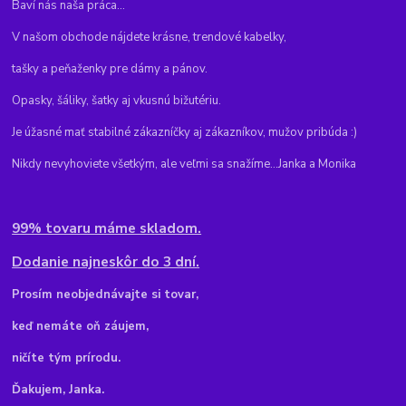
Baví nás naša práca...
V našom obchode nájdete krásne, trendové kabelky,
tašky a peňaženky pre dámy a pánov.
Opasky, šáliky, šatky aj vkusnú bižutériu.
Je úžasné mať stabilné zákazníčky aj zákazníkov, mužov pribúda :)
Nikdy nevyhoviete všetkým, ale veľmi sa snažíme...Janka a Monika
99% tovaru máme skladom.
Dodanie najneskôr do 3 dní.
Pr
osím neobjednávajte si tovar,
keď nemáte oň záujem,
ničíte tým prírodu.
Ďakujem, Janka.