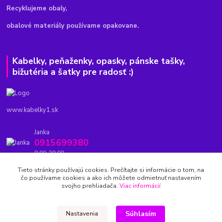
Recyklujeme obaly,
obalové materiály používame opakovane.
Kabelky, peňaženky, opasky, pánske tašky,
bižutéria a šatky pre radosť :)
www.kabelky1.sk
Janka
0915699380
8.00-20.00
Tieto stránky používajú cookies. Prečítajte si informácie o tom, na
kabelky1.sk@gmail.com
čo používame cookies a ako ich môžete odmietnuť nastavením
svojho prehliadača.
Viac informácií
Súhlasím
Nastavenia