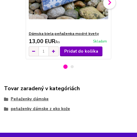
Dámska biela peňaženka modré kvety
Dámska far
13,00 EUR
13,00 E
Skladom
/
ks
Pridať do košíka
Tovar zaradený v kategóriách
Peňaženky dámske
peňaženky dámske z eko kože