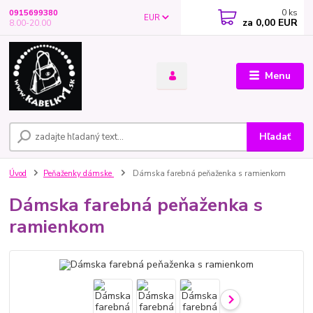
0
ks
0915699380
EUR
za
0,00 EUR
8.00-20.00
Menu
Hľadať
Úvod
Peňaženky dámske
Dámska farebná peňaženka s ramienkom
Dámska farebná peňaženka s
ramienkom