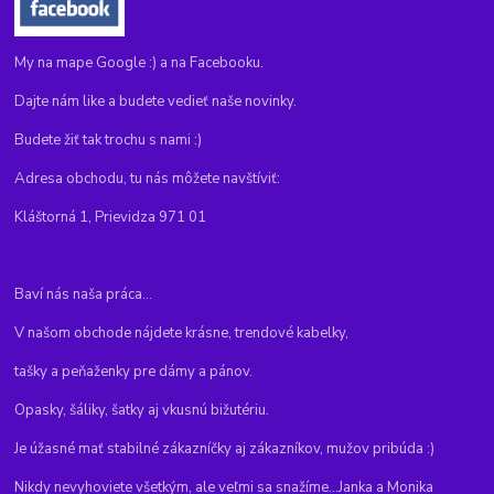
My na mape Google :) a na Facebooku.
Dajte nám like a budete vedieť naše novinky.
Budete žiť tak trochu s nami :)
Adresa obchodu, tu nás môžete navštíviť:
Kláštorná 1, Prievidza 971 01
Baví nás naša práca...
V našom obchode nájdete krásne, trendové kabelky,
tašky a peňaženky pre dámy a pánov.
Opasky, šáliky, šatky aj vkusnú bižutériu.
Je úžasné mať stabilné zákazníčky aj zákazníkov, mužov pribúda :)
Nikdy nevyhoviete všetkým, ale veľmi sa snažíme...Janka a Monika