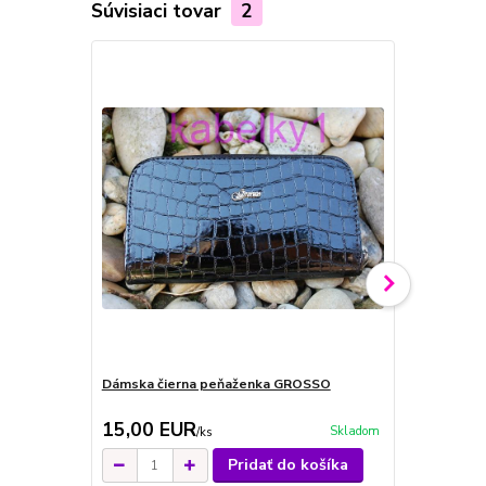
Súvisiaci tovar
2
Dámska čierna peňaženka GROSSO
Dámska bord
vtlačeným 
15,00 EUR
17,00 E
Skladom
/
ks
Pridať do košíka