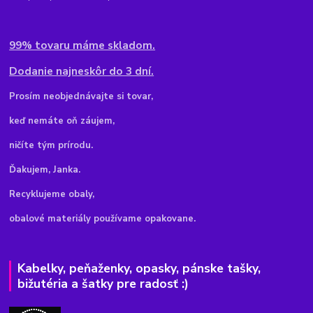
99% tovaru máme skladom.
Dodanie najneskôr do 3 dní.
Pr
osím neobjednávajte si tovar,
keď nemáte oň záujem,
ničíte tým prírodu.
Ďakujem, Janka.
Recyklujeme obaly,
obalové materiály používame opakovane.
Kabelky, peňaženky, opasky, pánske tašky,
bižutéria a šatky pre radosť :)