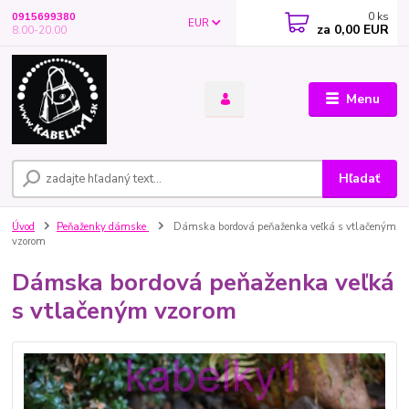
0
ks
0915699380
EUR
za
0,00 EUR
8.00-20.00
Menu
Hľadať
Úvod
Peňaženky dámske
Dámska bordová peňaženka veľká s vtlačeným
vzorom
Dámska bordová peňaženka veľká
s vtlačeným vzorom