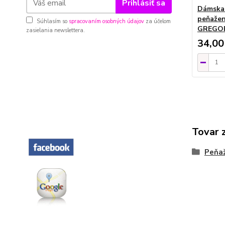
Prihlásiť sa
Dámska 
peňažen
Súhlasím so
spracovaním osobných údajov
za účelom
GREGO
zasielania newslettera.
34,00
Tovar 
Peňa