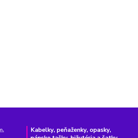
Kabelky, peňaženky, opasky,
m.
pánske tašky, bižutéria a šatky