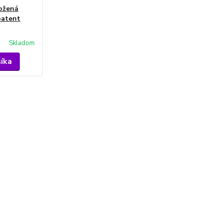
ožená
patent
Skladom
šíka