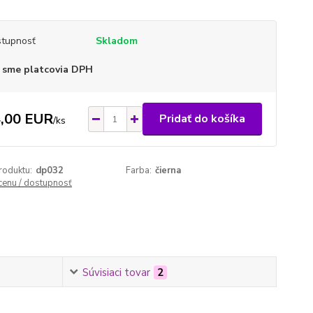
tupnosť
Skladom
 sme platcovia DPH
,00 EUR
Pridať do košíka
/
ks
roduktu:
dp032
Farba:
čierna
 cenu / dostupnosť
Súvisiaci tovar
2