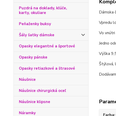
Komple
Puzdrá na doklady, kľúče,
Dámska či
karty, okuliare
Vpredu 
Peňaženky buksy
Vo vnútri
Šály šatky dámske
Jedno odd
Opasky elegantné a športové
Výška 9,5
Opasky pánske
Štýlová, 
Opasky retiazkové a štrasové
Dodávame 
Náušnice
Náušnice chirurgická oceľ
Param
Náušnice klipsne
Náramky
Farba