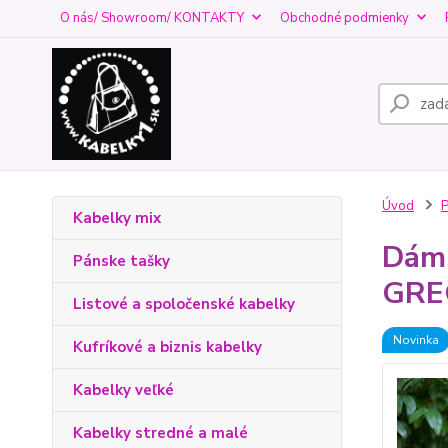
O nás/ Showroom/ KONTAKTY
Obchodné podmienky
Úvod
Kabelky mix
Dáms
Pánske tašky
GRE
Listové a spoločenské kabelky
Novinka
Kufríkové a biznis kabelky
Kabelky veľké
Kabelky stredné a malé