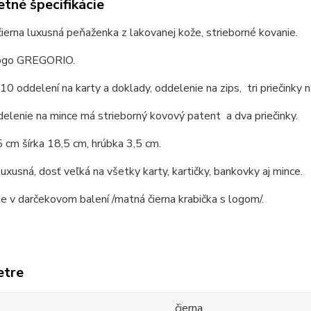
tné špecifikácie
erna luxusná peňaženka z lakovanej kože, strieborné kovanie.
logo GREGORIO.
 10 oddelení na karty a doklady, oddelenie na zips, tri priečinky 
elenie na mince má strieborný kovový patent a dva priečinky.
 cm šírka 18,5 cm, hrúbka 3,5 cm.
luxusná, dosť veľká na všetky karty, kartičky, bankovky aj mince.
v darčekovom balení /matná čierna krabička s logom/.
etre
čierna