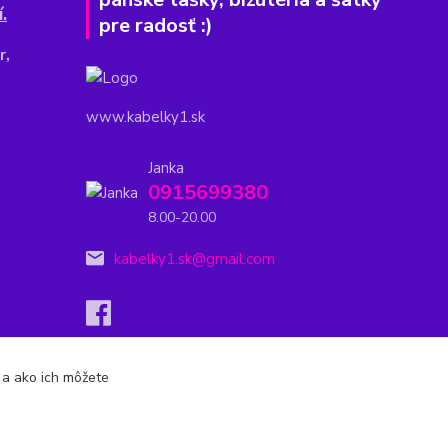
.
pre radosť :)
r,
www.kabelky1.sk
Janka
0915699380
8.00-20.00
kabelky1.sk@gmail.com
s a ako ich môžete