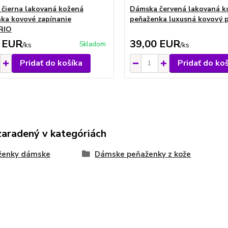
čierna lakovaná kožená
Dámska červená lakovaná k
ka kovové zapínanie
peňaženka luxusná kovový 
RIO
 EUR
39,00 EUR
Skladom
/
ks
/
ks
Pridať do košíka
Pridať do ko
zaradený v kategóriách
ženky dámske
Dámske peňaženky z kože