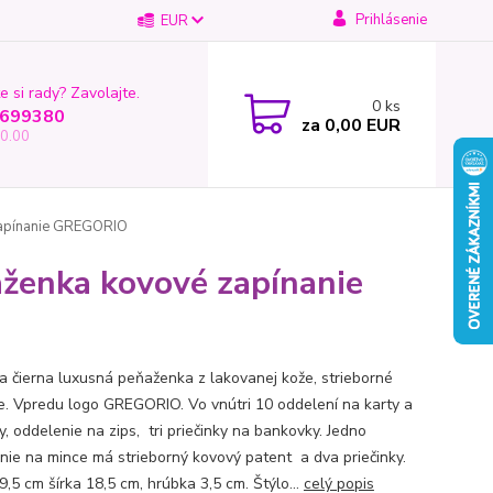
Prihlásenie
EUR
e si rady? Zavolajte.
0
ks
699380
za
0,00 EUR
0.00
zapínanie GREGORIO
ženka kovové zapínanie
 čierna luxusná peňaženka z lakovanej kože, strieborné
e. Vpredu logo GREGORIO. Vo vnútri 10 oddelení na karty a
, oddelenie na zips, tri priečinky na bankovky. Jedno
nie na mince má strieborný kovový patent a dva priečinky.
,5 cm šírka 18,5 cm, hrúbka 3,5 cm. Štýlo...
celý popis