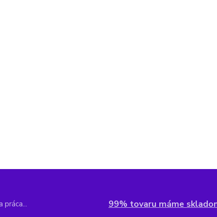
99% tovaru máme sklado
 práca...