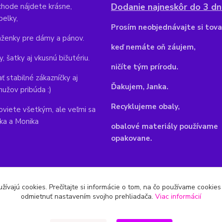
Dodanie najneskôr do 3 dní
hode nájdete krásne,
belky,
Pr
osím neobjednávajte si tova
aženky pre dámy a pánov.
keď nemáte oň záujem,
y, šatky aj vkusnú bižutériu.
ničíte tým prírodu.
ť stabilné zákazníčky aj
Ďakujem, Janka.
mužov pribúda :)
Recyklujeme obaly,
viete všetkým, ale veľmi sa
nka a Monika
obalové materiály používame
opakovane.
žívajú cookies. Prečítajte si informácie o tom, na čo používame cookie
odmietnuť nastavením svojho prehliadača.
Viac informácií