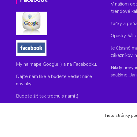
V našom obc
trendové ka
tašky a peň
Opasky, šálik
Je úžasné ma
zákazníkov, 
My na mape Google :) a na Facebooku.
Nikdy nevyho
snažíme...Ja
Dajte nám like a budete vedieť naše
novinky.
Budete žiť tak trochu s nami :)
Adresa obchodu, tu nás môžete navštíviť:
Tieto stránky pou
Kláštorná 1, Prievidza 971 01