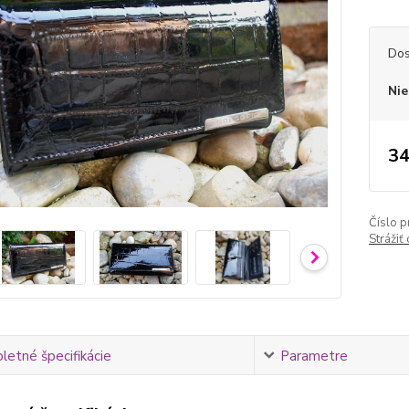
Dos
Nie
34
Číslo p
Strážiť
etné špecifikácie
Parametre