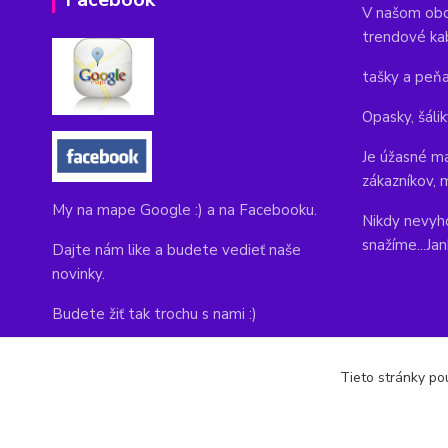
V našom obc
trendové ka
tašky a peň
Opasky, šálik
Je úžasné ma
zákazníkov, 
My na mape Google :) a na Facebooku.
Nikdy nevyho
snažíme...Ja
Dajte nám like a budete vedieť naše
novinky.
Budete žiť tak trochu s nami :)
Adresa obchodu, tu nás môžete navštíviť:
Tieto stránky pou
Kláštorná 1, Prievidza 971 01