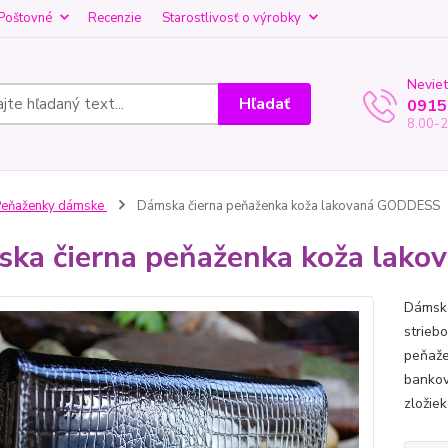
Poštovné
Recenzie
Starostlivosť o výrobky
Neviet
Hľadať
0915
8.00-2
Peňaženky dámske
Dámska čierna peňaženka koža lakovaná GODDESS
ka čierna peňaženka koža lak
Dámska
strieb
peňaže
bankov
zložiek