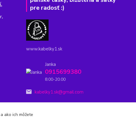
.
pre radosť :)
r,
www.kabelky1.sk
Janka
0915699380
8.00-20.00
kabelky1.sk@gmail.com
s a ako ich môžete