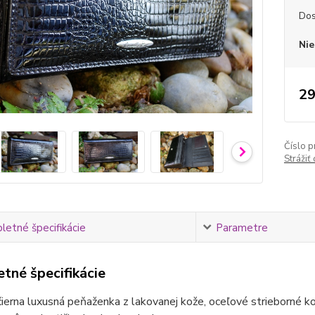
Dos
Nie
29
Číslo p
Strážiť
etné špecifikácie
Parametre
tné špecifikácie
erna luxusná peňaženka z lakovanej kože, oceľové strieborné ko