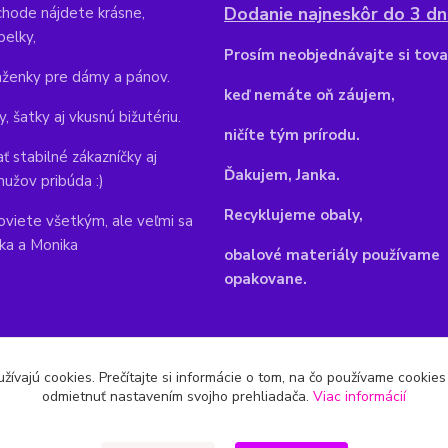
Dodanie najneskôr do 3 dní
hode nájdete krásne,
belky,
Pr
osím neobjednávajte si tova
aženky pre dámy a pánov.
keď nemáte oň záujem,
y, šatky aj vkusnú bižutériu.
ničíte tým prírodu.
ť stabilné zákazníčky aj
Ďakujem, Janka.
mužov pribúda :)
Recyklujeme obaly,
viete všetkým, ale veľmi sa
nka a Monika
obalové materiály používame
opakovane.
žívajú cookies. Prečítajte si informácie o tom, na čo používame cookie
odmietnuť nastavením svojho prehliadača.
Viac informácií