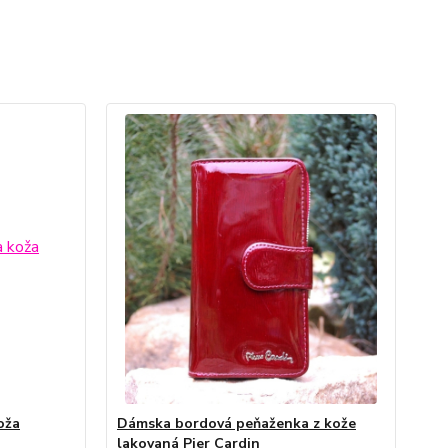
oža
Dámska bordová peňaženka z kože
lakovaná Pier Cardin