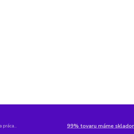
99% tovaru máme sklado
 práca...