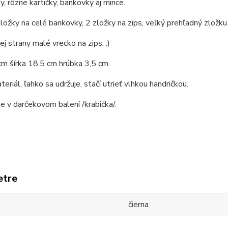
, rôzne kartičky, bankovky aj mince.
zložky na celé bankovky, 2 zložky na zips, veľký prehľadný zložku 
ej strany malé vrecko na zips. :)
m šírka 18,5 cm hrúbka 3,5 cm.
eriál, ľahko sa udržuje, stačí utrieť vlhkou handričkou.
 v darčekovom balení /krabička/.
etre
čierna