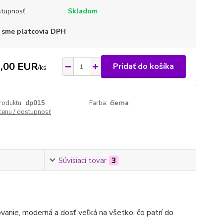
tupnosť
Skladom
 sme platcovia DPH
,00 EUR
Pridať do košíka
/
ks
roduktu:
dp015
Farba:
čierna
 cenu / dostupnosť
Súvisiaci tovar
3
vanie, moderná a dosť veľká na všetko, čo patrí do