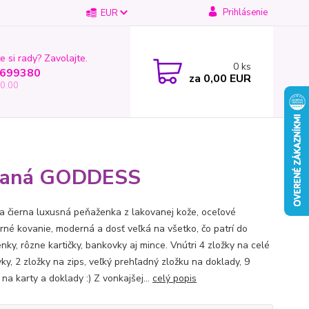
Prihlásenie
EUR
e si rady? Zavolajte.
0
ks
699380
za
0,00 EUR
0.00
ovaná GODDESS
 čierna luxusná peňaženka z lakovanej kože, oceľové
orné kovanie, moderná a dosť veľká na všetko, čo patrí do
nky, rôzne kartičky, bankovky aj mince. Vnútri 4 zložky na celé
ky, 2 zložky na zips, veľký prehľadný zložku na doklady, 9
 na karty a doklady :) Z vonkajšej...
celý popis