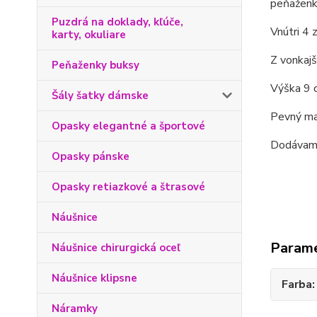
peňaženky
Puzdrá na doklady, kľúče,
Vnútri 4 
karty, okuliare
Z vonkajš
Peňaženky buksy
Výška 9 c
Šály šatky dámske
Pevný mat
Opasky elegantné a športové
Dodávame
Opasky pánske
Opasky retiazkové a štrasové
Náušnice
Param
Náušnice chirurgická oceľ
Náušnice klipsne
Farba
Náramky