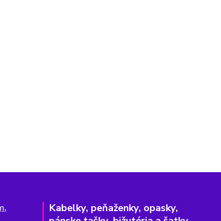
Kabelky, peňaženky, opasky,
m.
pánske tašky, bižutéria a šatky