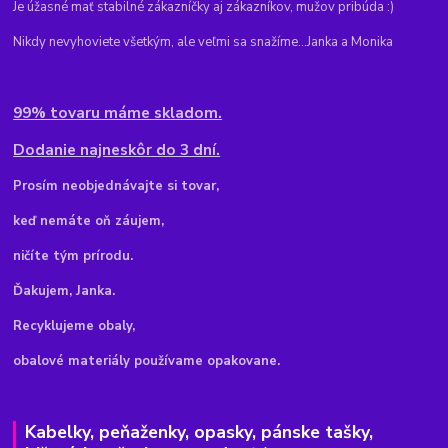
Je úžasné mať stabilné zákazníčky aj zákazníkov, mužov pribúda :)
Nikdy nevyhoviete všetkým, ale veľmi sa snažíme...Janka a Monika
99% tovaru máme skladom.
Dodanie najneskôr do 3 dní.
Pr
osím neobjednávajte si tovar,
keď nemáte oň záujem,
ničíte tým prírodu.
Ďakujem, Janka.
Recyklujeme obaly,
obalové materiály používame opakovane.
Kabelky, peňaženky, opasky, pánske tašky,