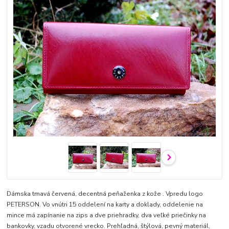
Dámska tmavá červená, decentná peňaženka z kože . Vpredu logo
PETERSON. Vo vnútri 15 oddelení na karty a doklady, oddelenie na
mince má zapínanie na zips a dve priehradky, dva veľké priečinky na
bankovky, vzadu otvorené vrecko. Prehľadná, štýlová, pevný materiál,