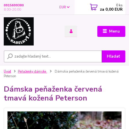
0
ks
0915699380
EUR
za
0,00 EUR
8.00-20.00
Menu
Hľadať
Úvod
Peňaženky dámske
Dámska peňaženka červená tmavá kožená
Peterson
Dámska peňaženka červená
tmavá kožená Peterson