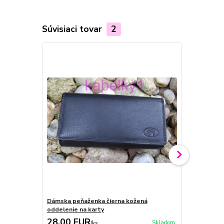
Súvisiaci tovar
2
Dámska peňaženka čierna kožená
Dámska peň
oddelenie na karty
Peterson
28,00 EUR
29,00 E
Skladom
/
ks