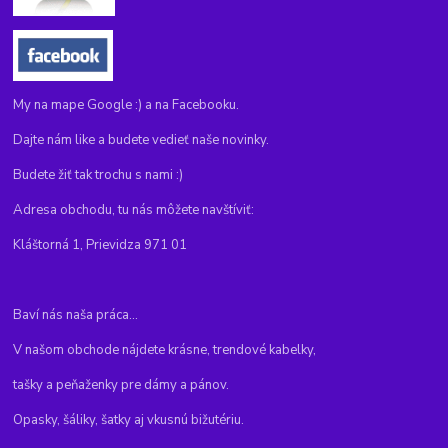
My na mape Google :) a na Facebooku.
Dajte nám like a budete vedieť naše novinky.
Budete žiť tak trochu s nami :)
Adresa obchodu, tu nás môžete navštíviť:
Kláštorná 1, Prievidza 971 01
Baví nás naša práca...
V našom obchode nájdete krásne, trendové kabelky,
tašky a peňaženky pre dámy a pánov.
Opasky, šáliky, šatky aj vkusnú bižutériu.