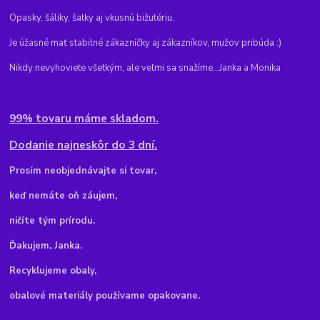
Opasky, šáliky, šatky aj vkusnú bižutériu.
Je úžasné mať stabilné zákazníčky aj zákazníkov, mužov pribúda :)
Nikdy nevyhoviete všetkým, ale veľmi sa snažíme...Janka a Monika
99% tovaru máme skladom.
Dodanie najneskôr do 3 dní.
Pr
osím neobjednávajte si tovar,
keď nemáte oň záujem,
ničíte tým prírodu.
Ďakujem, Janka.
Recyklujeme obaly,
obalové materiály používame opakovane.