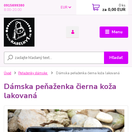
0
ks
0915699380
EUR
za
0,00 EUR
8.00-20.00
Menu
Hľadať
Úvod
Peňaženky dámske
Dámska peňaženka čierna koža lakovaná
Dámska peňaženka čierna koža
lakovaná