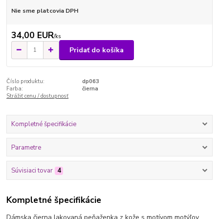
Nie sme platcovia DPH
34,00 EUR
/
ks
Pridať do košíka
Číslo produktu:
dp063
Farba:
čierna
Strážiť cenu / dostupnosť
Kompletné špecifikácie
Parametre
Súvisiaci tovar
4
Kompletné špecifikácie
Dámska čierna lakovaná peňaženka z kože s motívom motýľov.