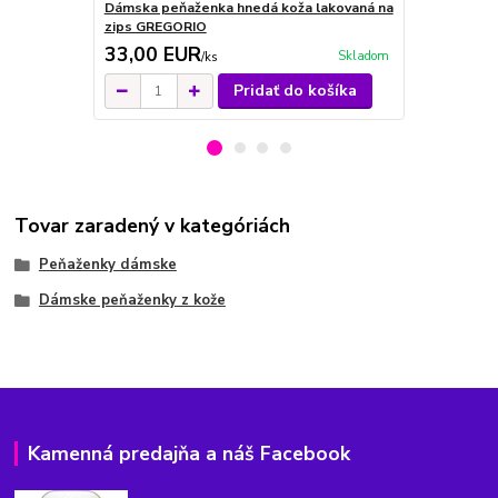
Dámska peňaženka hnedá koža lakovaná na
Dámska peňa
zips GREGORIO
na zips GR
33,00 EUR
32,00 E
Skladom
/
ks
Pridať do košíka
Tovar zaradený v kategóriách
Peňaženky dámske
Dámske peňaženky z kože
Kamenná predajňa a náš Facebook