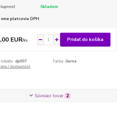
tupnosť
Skladom
 sme platcovia DPH
,00 EUR
Pridať do košíka
/
ks
roduktu:
dp007
Farba:
čierna
 cenu / dostupnosť
Súvisiaci tovar
2