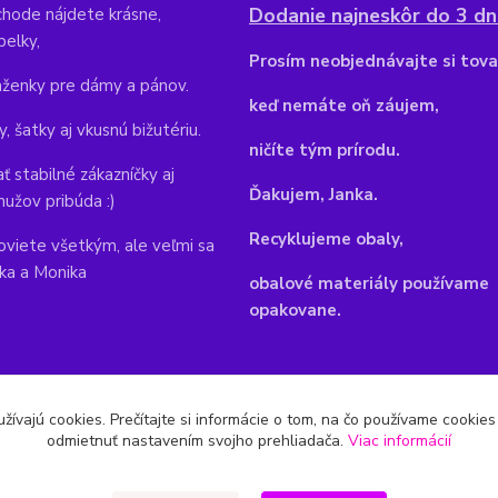
Dodanie najneskôr do 3 dní
hode nájdete krásne,
belky,
Pr
osím neobjednávajte si tova
aženky pre dámy a pánov.
keď nemáte oň záujem,
y, šatky aj vkusnú bižutériu.
ničíte tým prírodu.
ť stabilné zákazníčky aj
Ďakujem, Janka.
mužov pribúda :)
Recyklujeme obaly,
viete všetkým, ale veľmi sa
nka a Monika
obalové materiály používame
opakovane.
žívajú cookies. Prečítajte si informácie o tom, na čo používame cookie
odmietnuť nastavením svojho prehliadača.
Viac informácií