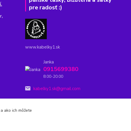
.
pre radosť :)
r,
www.kabelky1.sk
Janka
0915699380
8.00-20.00
kabelky1.sk@gmail.com
s a ako ich môžete