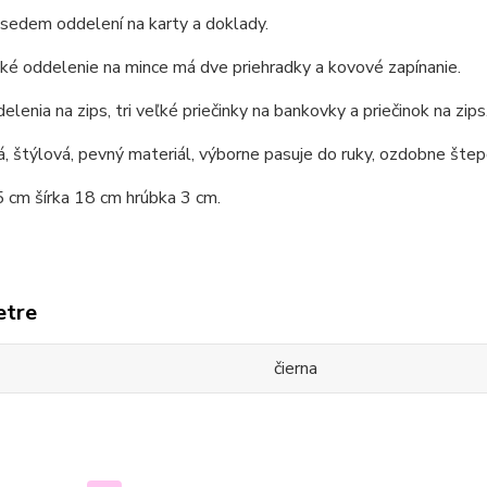
 sedem oddelení na karty a doklady.
ké oddelenie na mince má dve priehradky a kovové zapínanie.
elenia na zips, tri veľké priečinky na bankovky a priečinok na zips
, štýlová, pevný materiál, výborne pasuje do ruky, ozdobne šte
 cm šírka 18 cm hrúbka 3 cm.
etre
čierna