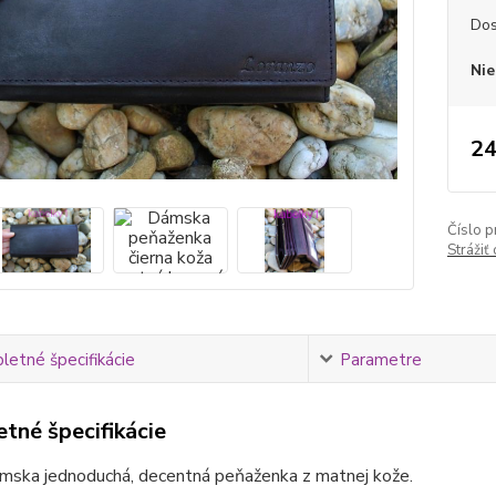
Dos
Nie
24
Číslo p
Strážiť
etné špecifikácie
Parametre
tné špecifikácie
ámska jednoduchá, decentná peňaženka z matnej kože.