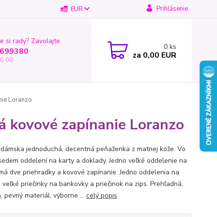
Prihlásenie
EUR
e si rady? Zavolajte.
0
ks
699380
za
0,00 EUR
0.00
nie Loranzo
á kovové zapínanie Loranzo
 dámska jednoduchá, decentná peňaženka z matnej kože. Vo
 sedem oddelení na karty a doklady. Jedno veľké oddelenie na
má dve priehradky a kovové zapínanie. Jedno oddelenia na
ri veľké priečinky na bankovky a priečinok na zips. Prehľadná,
, pevný materiál, výborne ...
celý popis