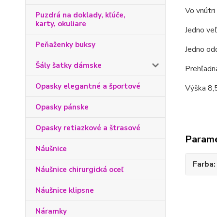
Vo vnútri
Puzdrá na doklady, kľúče,
karty, okuliare
Jedno veľ
Peňaženky buksy
Jedno odd
Šály šatky dámske
Prehľadná
Opasky elegantné a športové
Výška 8,5
Opasky pánske
Opasky retiazkové a štrasové
Param
Náušnice
Farba
Náušnice chirurgická oceľ
Náušnice klipsne
Náramky