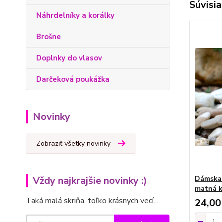
Súvisia
Náhrdelníky a korálky
Brošne
Doplnky do vlasov
Darčeková poukážka
Novinky
Zobraziť všetky novinky
Dámska 
Vždy najkrajšie novinky :)
matná k
Taká malá skriňa, toľko krásnych vecí...
24,00