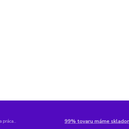
99% tovaru máme sklado
 práca...