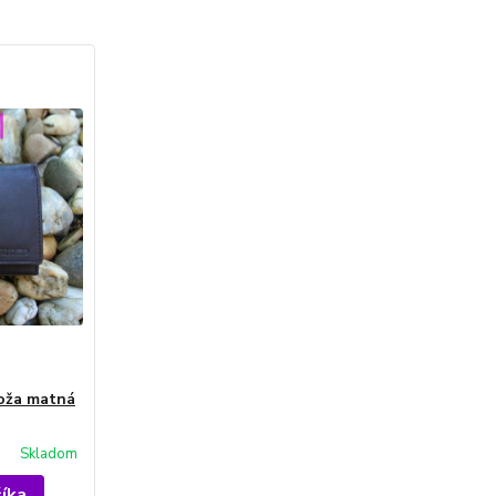
oža matná
Skladom
šíka