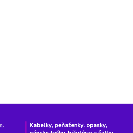
Kabelky, peňaženky, opasky,
m.
pánske tašky, bižutéria a šatky