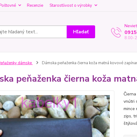
Poštovné
Recenzie
Starostlivosť o výrobky
Neviet
Hľadať
0915
8.00-2
Peňaženky dámske
Dámska peňaženka čierna koža matná kovové zapína
ka peňaženka čierna koža matn
Čierna
vnútri
mince 
zips, t
štýlová