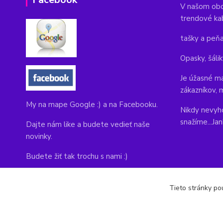
V našom obc
trendové ka
tašky a peň
Opasky, šálik
Je úžasné ma
zákazníkov, 
My na mape Google :) a na Facebooku.
Nikdy nevyho
snažíme...Ja
Dajte nám like a budete vedieť naše
novinky.
Budete žiť tak trochu s nami :)
Adresa obchodu, tu nás môžete navštíviť:
Tieto stránky pou
Kláštorná 1, Prievidza 971 01