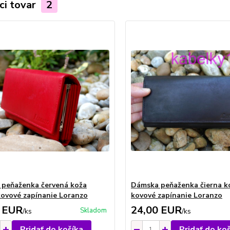
ci tovar
2
peňaženka červená koža
Dámska peňaženka čierna k
ovové zapínanie Loranzo
kovové zapínanie Loranzo
 EUR
24,00 EUR
Skladom
/
ks
/
ks
Pridať do košíka
Pridať do ko